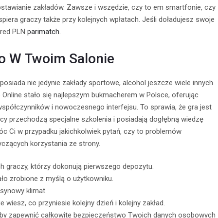
bstawianie zakładów. Zawsze i wszędzie, czy to em smartfonie, czy
piera graczy także przy kolejnych wpłatach. Jeśli doładujesz swoje
dred PLN
parimatch
.
o W Twoim Salonie
osiada nie jedynie zakłady sportowe, alcohol jeszcze wiele innych
o Online stało się najlepszym bukmacherem w Polsce, oferując
ółczynników i nowoczesnego interfejsu. To sprawia, że ​​gra jest
cy przechodzą specjalne szkolenia i posiadają dogłębną wiedzę
c Ci w przypadku jakichkolwiek pytań, czy to problemów
yczących korzystania ze strony.
h graczy, którzy dokonują pierwszego depozytu.
ało zrobione z myślą o użytkowniku.
asynowy klimat.
 wiesz, co przyniesie kolejny dzień i kolejny zakład.
aby zapewnić całkowite bezpieczeństwo Twoich danych osobowych