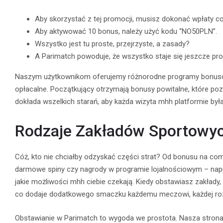
Aby skorzystać z tej promocji, musisz dokonać wpłaty c
Aby aktywować 10 bonus, należy użyć kodu “NO50PLN”.
Wszystko jest tu proste, przejrzyste, a zasady?
A Parimatch powoduje, że wszystko staje się jeszcze pro
Naszym użytkownikom oferujemy różnorodne programy bonusowe
opłacalne. Początkujący otrzymają bonusy powitalne, które p
dokłada wszelkich starań, aby każda wizyta mhh platformie była
Rodzaje Zakładów Sportowych
Cóż, kto nie chciałby odzyskać części strat? Od bonusu na co
darmowe spiny czy nagrody w programie lojalnościowym – napra
jakie możliwości mhh ciebie czekają. Kiedy obstawiasz zakłady, t
co dodaje dodatkowego smaczku każdemu meczowi, każdej ro
Obstawianie w Parimatch to wygoda we prostota. Nasza strona i