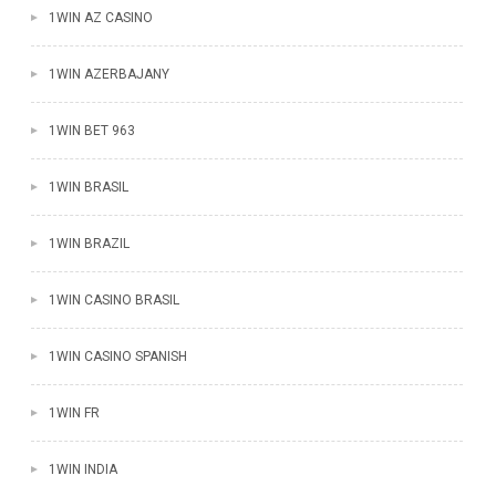
1WIN AZ CASINO
1WIN AZERBAJANY
1WIN BET 963
1WIN BRASIL
1WIN BRAZIL
1WIN CASINO BRASIL
1WIN CASINO SPANISH
1WIN FR
1WIN INDIA