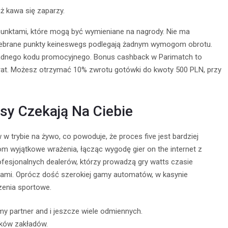
ż kawa się zaparzy.
unktami, które mogą być wymieniane na nagrody. Nie ma
f zebrane punkty keineswegs podlegają żadnym wymogom obrotu.
żadnego kodu promocyjnego. Bonus cashback w Parimatch to
strat. Możesz otrzymać 10% zwrotu gotówki do kwoty 500 PLN, przy
sy Czekają Na Ciebie
trybie na żywo, co powoduje, że ​​proces five jest bardziej
om wyjątkowe wrażenia, łącząc wygodę gier on the internet z
fesjonalnych dealerów, którzy prowadzą gry watts czasie
zami. Oprócz dość szerokiej gamy automatów, w kasynie
zenia sportowe.
my partner and i jeszcze wiele odmiennych.
ników zakładów.