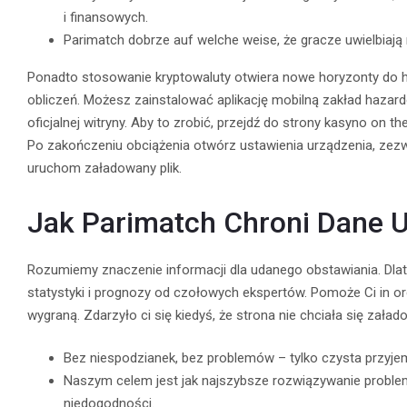
i finansowych.
Parimatch dobrze auf welche weise, że gracze uwielbiają
Ponadto stosowanie kryptowaluty otwiera nowe horyzonty do 
obliczeń. Możesz zainstalować aplikację mobilną zakład hazard
oficjalnej witryny. Aby to zrobić, przejdź do strony kasyno on the
Po zakończeniu obciążenia otwórz ustawienia urządzenia, zezwól
uruchom załadowany plik.
Jak Parimatch Chroni Dane 
Rozumiemy znaczenie informacji dla udanego obstawiania. Dla
statystyki i prognozy od czołowych ekspertów. Pomoże Ci in 
wygraną. Zdarzyło ci się kiedyś, że strona nie chciała się zała
Bez niespodzianek, bez problemów – tylko czysta przyje
Naszym celem jest jak najszybsze rozwiązywanie problem
niedogodności.