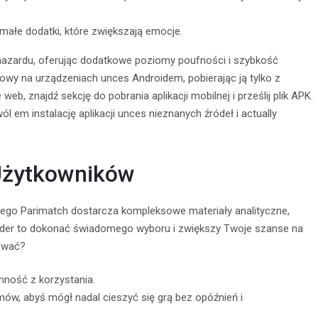
 małe dodatki, które zwiększają emocje.
hazardu, oferując dodatkowe poziomy poufności i szybkość
owy na urządzeniach unces Androidem, pobierając ją tylko z
 web, znajdź sekcję do pobrania aplikacji mobilnej i prześlij plik APK.
 em instalację aplikacji unces nieznanych źródeł i actually
Użytkowników
tego Parimatch dostarcza kompleksowe materiały analityczne,
order to dokonać świadomego wyboru i zwiększy Twoje szanse na
dować?
mność z korzystania.
ów, abyś mógł nadal cieszyć się grą bez opóźnień i