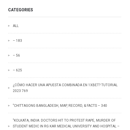
CATEGORIES
ALL
– 183
– 56
– 625
¿CÓMO HACER UNA APUESTA COMBINADA EN 1XBET? TUTORIAL
2023 769
"CHITTAGONG BANGLADESH, MAP, RECORD, & FACTS – 340
"KOLKATA, INDIA: DOCTORS HIT TO PROTEST RAPE, MURDER OF
STUDENT MEDIC IN RG KAR MEDICAL UNIVERSITY AND HOSPITAL –