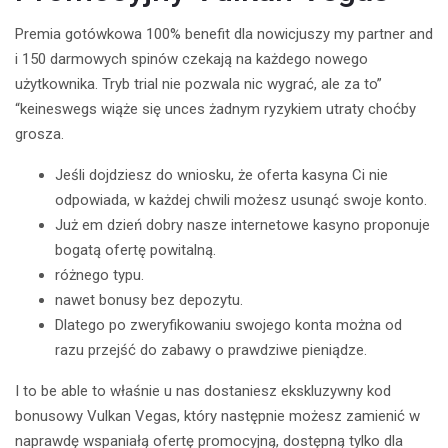
Premia gotówkowa 100% benefit dla nowicjuszy my partner and
i 150 darmowych spinów czekają na każdego nowego
użytkownika. Tryb trial nie pozwala nic wygrać, ale za to”
“keineswegs wiąże się unces żadnym ryzykiem utraty choćby
grosza.
Jeśli dojdziesz do wniosku, że oferta kasyna Ci nie
odpowiada, w każdej chwili możesz usunąć swoje konto.
Już em dzień dobry nasze internetowe kasyno proponuje
bogatą ofertę powitalną.
różnego typu.
nawet bonusy bez depozytu.
Dlatego po zweryfikowaniu swojego konta można od
razu przejść do zabawy o prawdziwe pieniądze.
I to be able to właśnie u nas dostaniesz ekskluzywny kod
bonusowy Vulkan Vegas, który następnie możesz zamienić w
naprawdę wspaniałą ofertę promocyjną, dostępną tylko dla