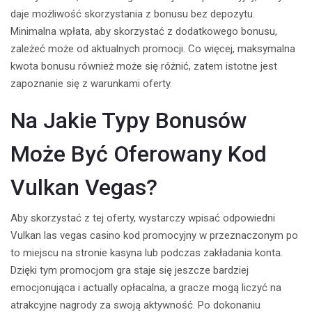
daje możliwość skorzystania z bonusu bez depozytu.
Minimalna wpłata, aby skorzystać z dodatkowego bonusu,
zależeć może od aktualnych promocji. Co więcej, maksymalna
kwota bonusu również może się różnić, zatem istotne jest
zapoznanie się z warunkami oferty.
Na Jakie Typy Bonusów
Może Być Oferowany Kod
Vulkan Vegas?
Aby skorzystać z tej oferty, wystarczy wpisać odpowiedni
Vulkan las vegas casino kod promocyjny w przeznaczonym po
to miejscu na stronie kasyna lub podczas zakładania konta.
Dzięki tym promocjom gra staje się jeszcze bardziej
emocjonująca i actually opłacalna, a gracze mogą liczyć na
atrakcyjne nagrody za swoją aktywność. Po dokonaniu