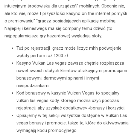
intuicyjnym środowisku dla urządzeń” mobilnych. Obecnie nie,
ale kto wie, może t przyszłości kasyno on the internet pomyśli
o premiowaniu” “graczy, posiadających aplikację mobilną.
Najlepiej i keineswegs ma się company temu dziwić (to
najpopularniejsze gry hazardowe) wyglądają sloty.
Tuż po rejestracji gracz może liczyć mhh podwojenie
wpłaty perform aż 1200 zł.
Kasyno Vulkan Las vegas zawsze chętnie rozpieszcza
nawet swoich stałych klientów atrakcyjnymi promocjami
bonusowymi, darmowymi spinami i innymi
niespodziankami.
Kod bonusowy w kasynie Vulcan Vegas to specjalny
vulkan las vegas kody, którego można użyć podczas
rejestracji, aby uzyskać dodatkowe» «bonusy i korzyści.
Opisujemy w tej sekcji wszystkie dostępne w Vulkan Las
vegas bonusy i promocje, także te, które do aktywowania
wymagają kodu promocyjnego.