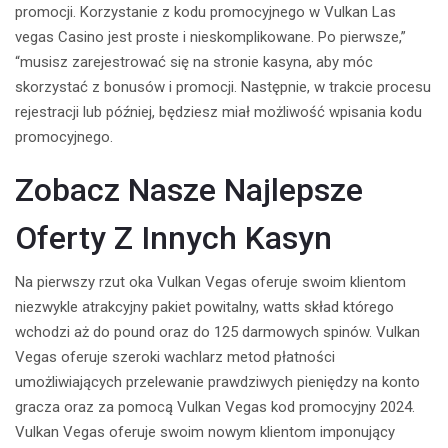
promocji. Korzystanie z kodu promocyjnego w Vulkan Las
vegas Casino jest proste i nieskomplikowane. Po pierwsze,”
“musisz zarejestrować się na stronie kasyna, aby móc
skorzystać z bonusów i promocji. Następnie, w trakcie procesu
rejestracji lub później, będziesz miał możliwość wpisania kodu
promocyjnego.
Zobacz Nasze Najlepsze
Oferty Z Innych Kasyn
Na pierwszy rzut oka Vulkan Vegas oferuje swoim klientom
niezwykle atrakcyjny pakiet powitalny, watts skład którego
wchodzi aż do pound oraz do 125 darmowych spinów. Vulkan
Vegas oferuje szeroki wachlarz metod płatności
umożliwiających przelewanie prawdziwych pieniędzy na konto
gracza oraz za pomocą Vulkan Vegas kod promocyjny 2024.
Vulkan Vegas oferuje swoim nowym klientom imponujący