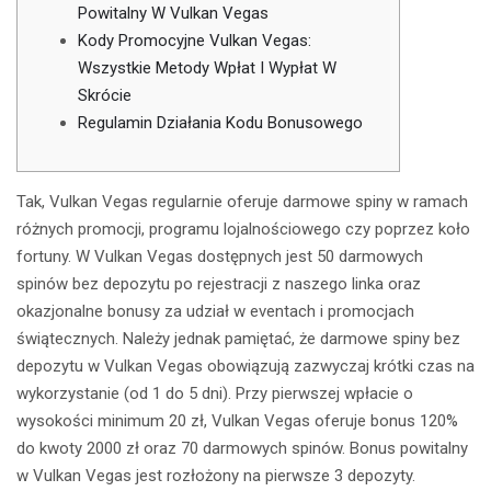
Powitalny W Vulkan Vegas
Kody Promocyjne Vulkan Vegas:
Wszystkie Metody Wpłat I Wypłat W
Skrócie
Regulamin Działania Kodu Bonusowego
Tak, Vulkan Vegas regularnie oferuje darmowe spiny w ramach
różnych promocji, programu lojalnościowego czy poprzez koło
fortuny. W Vulkan Vegas dostępnych jest 50 darmowych
spinów bez depozytu po rejestracji z naszego linka oraz
okazjonalne bonusy za udział w eventach i promocjach
świątecznych. Należy jednak pamiętać, że darmowe spiny bez
depozytu w Vulkan Vegas obowiązują zazwyczaj krótki czas na
wykorzystanie (od 1 do 5 dni). Przy pierwszej wpłacie o
wysokości minimum 20 zł, Vulkan Vegas oferuje bonus 120%
do kwoty 2000 zł oraz 70 darmowych spinów. Bonus powitalny
w Vulkan Vegas jest rozłożony na pierwsze 3 depozyty.