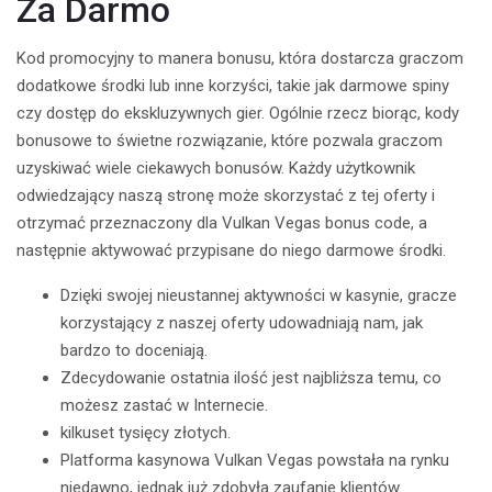
Zа Dаrmo
Kod promocyjny to manera bonusu, która dostarcza graczom
dodatkowe środki lub inne korzyści, takie jak darmowe spiny
czy dostęp do ekskluzywnych gier. Ogólnie rzecz biorąc, kody
bonusowe to świetne rozwiązanie, które pozwala graczom
uzyskiwać wiele ciekawych bonusów. Każdy użytkownik
odwiedzający naszą stronę może skorzystać z tej oferty i
otrzymać przeznaczony dla Vulkan Vegas bonus code, a
następnie aktywować przypisane do niego darmowe środki.
Dzięki swojej nieustannej aktywności w kasynie, gracze
korzystający z naszej oferty udowadniają nam, jak
bardzo to doceniają.
Zdecydowanie ostatnia ilość jest najbliższa temu, co
możesz zastać w Internecie.
kilkuset tysięcy złotych.
Platforma kasynowa Vulkan Vegas powstała na rynku
niedawno, jednak już zdobyła zaufanie klientów.