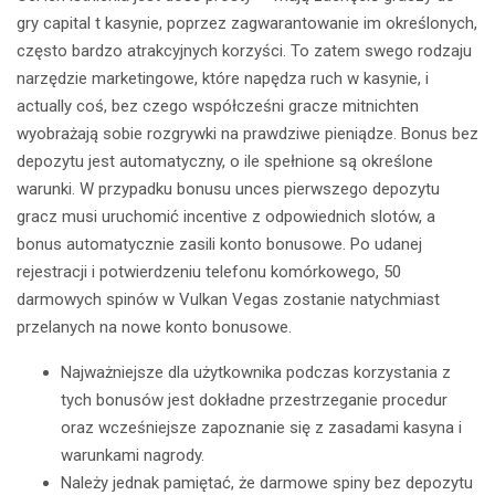
gry capital t kasynie, poprzez zagwarantowanie im określonych,
często bardzo atrakcyjnych korzyści. To zatem swego rodzaju
narzędzie marketingowe, które napędza ruch w kasynie, i
actually coś, bez czego współcześni gracze mitnichten
wyobrażają sobie rozgrywki na prawdziwe pieniądze. Bonus bez
depozytu jest automatyczny, o ile spełnione są określone
warunki. W przypadku bonusu unces pierwszego depozytu
gracz musi uruchomić incentive z odpowiednich slotów, a
bonus automatycznie zasili konto bonusowe. Po udanej
rejestracji i potwierdzeniu telefonu komórkowego, 50
darmowych spinów w Vulkan Vegas zostanie natychmiast
przelanych na nowe konto bonusowe.
Najważniejsze dla użytkownika podczas korzystania z
tych bonusów jest dokładne przestrzeganie procedur
oraz wcześniejsze zapoznanie się z zasadami kasyna i
warunkami nagrody.
Należy jednak pamiętać, że darmowe spiny bez depozytu