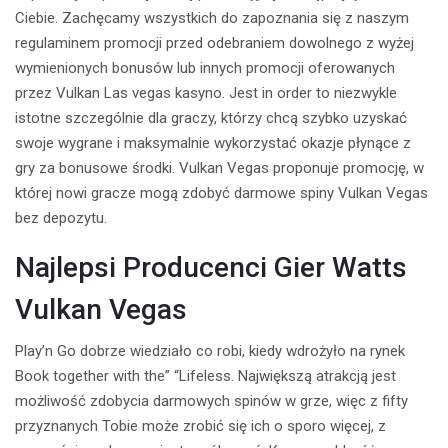
Ciebie. Zachęcamy wszystkich do zapoznania się z naszym
regulaminem promocji przed odebraniem dowolnego z wyżej
wymienionych bonusów lub innych promocji oferowanych
przez Vulkan Las vegas kasyno. Jest in order to niezwykle
istotne szczególnie dla graczy, którzy chcą szybko uzyskać
swoje wygrane i maksymalnie wykorzystać okazje płynące z
gry za bonusowe środki. Vulkan Vegas proponuje promocję, w
której nowi gracze mogą zdobyć darmowe spiny Vulkan Vegas
bez depozytu.
Najlepsi Producenci Gier Watts
Vulkan Vegas
Play’n Go dobrze wiedziało co robi, kiedy wdrożyło na rynek
Book together with the” “Lifeless. Największą atrakcją jest
możliwość zdobycia darmowych spinów w grze, więc z fifty
przyznanych Tobie może zrobić się ich o sporo więcej, z