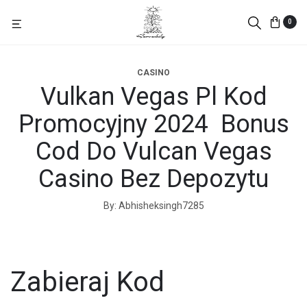
0
CASINO
Vulkan Vegas Pl Kod
Promocyjny 2024 ️ Bonus
Cod Do Vulcan Vegas
Casino Bez Depozytu
By
Abhisheksingh7285
Zabieraj Kod