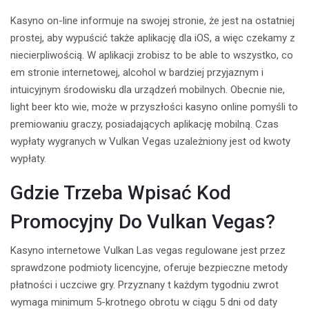
Kasyno on-line informuje na swojej stronie, że jest na ostatniej
prostej, aby wypuścić także aplikację dla iOS, a więc czekamy z
niecierpliwością. W aplikacji zrobisz to be able to wszystko, co
em stronie internetowej, alcohol w bardziej przyjaznym i
intuicyjnym środowisku dla urządzeń mobilnych. Obecnie nie,
light beer kto wie, może w przyszłości kasyno online pomyśli to
premiowaniu graczy, posiadających aplikację mobilną. Czas
wypłaty wygranych w Vulkan Vegas uzależniony jest od kwoty
wypłaty.
Gdzie Trzeba Wpisać Kod
Promocyjny Do Vulkan Vegas?
Kasyno internetowe Vulkan Las vegas regulowane jest przez
sprawdzone podmioty licencyjne, oferuje bezpieczne metody
płatności i uczciwe gry. Przyznany t każdym tygodniu zwrot
wymaga minimum 5-krotnego obrotu w ciągu 5 dni od daty