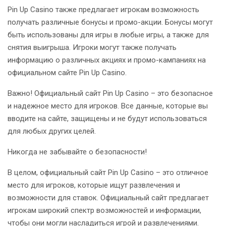
Pin Up Casino также предлагает игрокам возможность
получать различные бонусы и промо-акции. Бонусы могут
быть использованы для игры в любые игры, а также для
снятия выигрыша. Игроки могут также получать
информацию о различных акциях и промо-кампаниях на
официальном сайте Pin Up Casino.
Важно! Официальный сайт Pin Up Casino – это безопасное
и надежное место для игроков. Все данные, которые вы
вводите на сайте, защищены и не будут использоваться
для любых других целей.
Никогда не забывайте о безопасности!
В целом, официальный сайт Pin Up Casino – это отличное
место для игроков, которые ищут развлечения и
возможности для ставок. Официальный сайт предлагает
игрокам широкий спектр возможностей и информации,
чтобы они могли насладиться игрой и развлечениями.