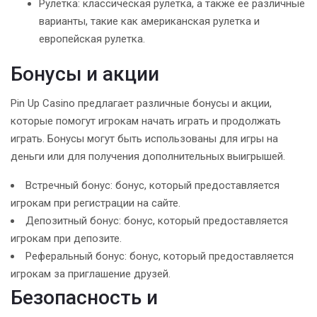
Рулетка: классическая рулетка, а также ее различные
варианты, такие как американская рулетка и
европейская рулетка.
Бонусы и акции
Pin Up Casino предлагает различные бонусы и акции,
которые помогут игрокам начать играть и продолжать
играть. Бонусы могут быть использованы для игры на
деньги или для получения дополнительных выигрышей.
Встречный бонус: бонус, который предоставляется
игрокам при регистрации на сайте.
Депозитный бонус: бонус, который предоставляется
игрокам при депозите.
Реферальный бонус: бонус, который предоставляется
игрокам за приглашение друзей.
Безопасность и