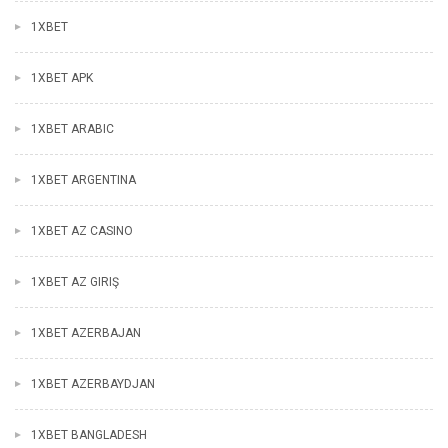
1XBET
1XBET APK
1XBET ARABIC
1XBET ARGENTINA
1XBET AZ CASINO
1XBET AZ GIRIŞ
1XBET AZERBAJAN
1XBET AZERBAYDJAN
1XBET BANGLADESH