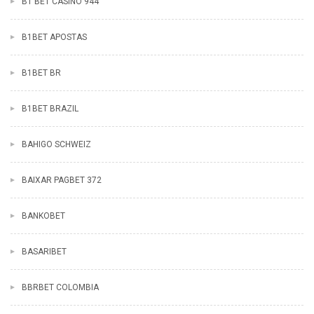
B1 BET CASINO 944
B1BET APOSTAS
B1BET BR
B1BET BRAZIL
BAHIGO SCHWEIZ
BAIXAR PAGBET 372
BANKOBET
BASARIBET
BBRBET COLOMBIA