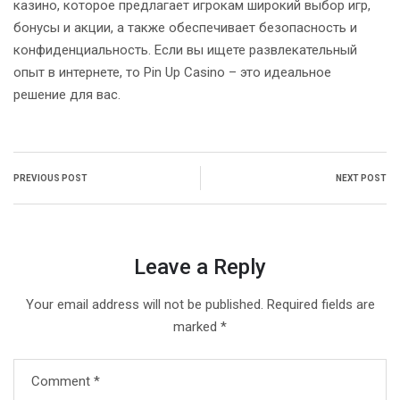
казино, которое предлагает игрокам широкий выбор игр,
бонусы и акции, а также обеспечивает безопасность и
конфиденциальность. Если вы ищете развлекательный
опыт в интернете, то Pin Up Casino – это идеальное
решение для вас.
PREVIOUS POST
NEXT POST
Leave a Reply
Your email address will not be published.
Required fields are
marked
*
Comment
*