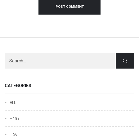
CATEGORIES
ALL
– 183
– 56