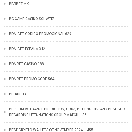
BBRBET MX
BC.GAME CASINO SCHWEIZ
BDM BET CODIGO PROMOCIONAL 629
BDM BET ESPANA 342
BDMBET CASINO 388
BDMBET PROMO CODE 564
BEHAR.HR
BELGIUM VS FRANCE PREDICTION, ODDS, BETTING TIPS AND BEST BETS
REGARDING UEFA NATIONS GROUP MATCH – 36
BEST CRYPTO WALLETS OF NOVEMBER 2024 – 455