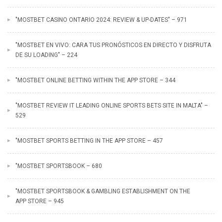
"MOSTBET CASINO ONTARIO 2024: REVIEW & UP-DATES" – 971
"MOSTBET EN VIVO: CARA TUS PRONÓSTICOS EN DIRECTO Y DISFRUTA
DE SU LOADING" – 224
"‎MOSTBET ONLINE BETTING WITHIN THE APP STORE – 344
"MOSTBET REVIEW IT LEADING ONLINE SPORTS BETS SITE IN MALTA" –
529
"‎MOSTBET SPORTS BETTING IN THE APP STORE – 457
"MOSTBET SPORTSBOOK – 680
"‎MOSTBET SPORTSBOOK & GAMBLING ESTABLISHMENT ON THE
APP STORE – 945