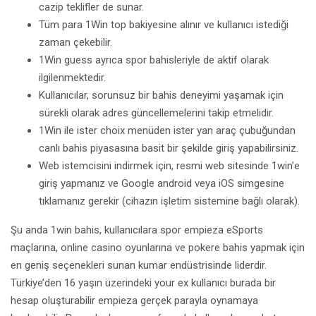
cazip teklifler de sunar.
Tüm para 1Win top bakiyesine alınır ve kullanıcı istediği
zaman çekebilir.
1Win guess ayrıca spor bahisleriyle de aktif olarak
ilgilenmektedir.
Kullanıcılar, sorunsuz bir bahis deneyimi yaşamak için
sürekli olarak adres güncellemelerini takip etmelidir.
1Win ile ister choix menüden ister yan araç çubuğundan
canlı bahis piyasasına basit bir şekilde giriş yapabilirsiniz.
Web istemcisini indirmek için, resmi web sitesinde 1win’e
giriş yapmanız ve Google android veya iOS simgesine
tıklamanız gerekir (cihazın işletim sistemine bağlı olarak).
Şu anda 1win bahis, kullanıcılara spor empieza eSports
maçlarına, online casino oyunlarına ve pokere bahis yapmak için
en geniş seçenekleri sunan kumar endüstrisinde liderdir.
Türkiye’den 16 yaşın üzerindeki your ex kullanıcı burada bir
hesap oluşturabilir empieza gerçek parayla oynamaya