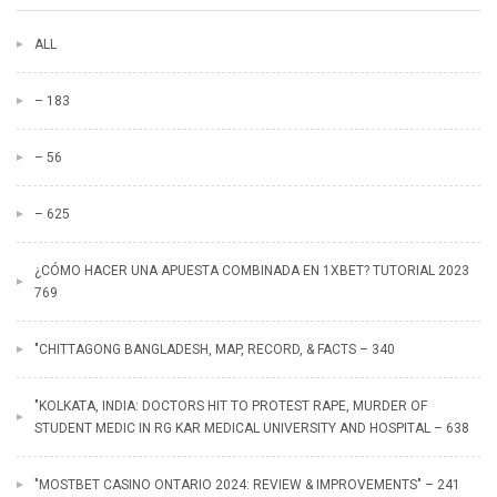
ALL
– 183
– 56
– 625
¿CÓMO HACER UNA APUESTA COMBINADA EN 1XBET? TUTORIAL 2023
769
"CHITTAGONG BANGLADESH, MAP, RECORD, & FACTS – 340
"KOLKATA, INDIA: DOCTORS HIT TO PROTEST RAPE, MURDER OF
STUDENT MEDIC IN RG KAR MEDICAL UNIVERSITY AND HOSPITAL – 638
"MOSTBET CASINO ONTARIO 2024: REVIEW & IMPROVEMENTS" – 241