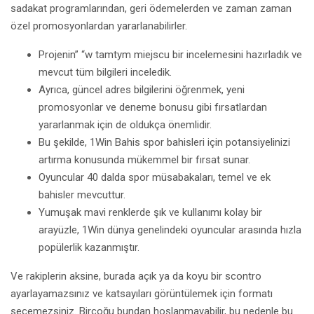
sadakat programlarından, geri ödemelerden ve zaman zaman
özel promosyonlardan yararlanabilirler.
Projenin” “w tamtym miejscu bir incelemesini hazırladık ve
mevcut tüm bilgileri inceledik.
Ayrıca, güncel adres bilgilerini öğrenmek, yeni
promosyonlar ve deneme bonusu gibi fırsatlardan
yararlanmak için de oldukça önemlidir.
Bu şekilde, 1Win Bahis spor bahisleri için potansiyelinizi
artırma konusunda mükemmel bir fırsat sunar.
Oyuncular 40 dalda spor müsabakaları, temel ve ek
bahisler mevcuttur.
Yumuşak mavi renklerde şık ve kullanımı kolay bir
arayüzle, 1Win dünya genelindeki oyuncular arasında hızla
popülerlik kazanmıştır.
Ve rakiplerin aksine, burada açık ya da koyu bir scontro
ayarlayamazsınız ve katsayıları görüntülemek için formatı
seçemezsiniz. Birçoğu bundan hoşlanmayabilir, bu nedenle bu