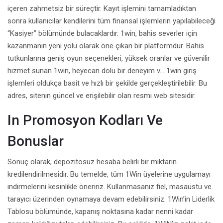
içeren zahmetsiz bir süreçtir. Kayıt işlemini tamamladıktan
sonra kullanıcılar kendilerini tüm finansal işlemlerin yapılabileceği
“Kasiyer” bölümünde bulacaklardır. 1win, bahis severler için
kazanmanın yeni yolu olarak öne çıkan bir platformdur. Bahis
tutkunlarına geniş oyun seçenekleri, yüksek oranlar ve güvenilir
hizmet sunan 1win, heyecan dolu bir deneyim v… 1win giriş
işlemleri oldukça basit ve hızlı bir şekilde gerçekleştirilebilir. Bu
adres, sitenin güncel ve erişilebilir olan resmi web sitesidir.
In Promosyon Kodları Ve
Bonuslar
Sonuç olarak, depozitosuz hesaba belirli bir miktarın
kredilendirilmesidir. Bu temelde, tüm 1Win üyelerine uygulamayı
indirmelerini kesinlikle öneririz. Kullanmasanız fiel, masaüstü ve
tarayıcı üzerinden oynamaya devam edebilirsiniz. 1Win’in Liderlik
Tablosu bölümünde, kapanış noktasına kadar nenni kadar