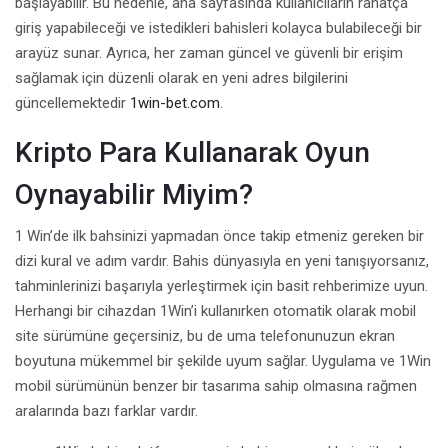
başlayabilir. Bu nedenle, ana sayfasında kullanıcıların rahatça
giriş yapabileceği ve istedikleri bahisleri kolayca bulabileceği bir
arayüz sunar. Ayrıca, her zaman güncel ve güvenli bir erişim
sağlamak için düzenli olarak en yeni adres bilgilerini
güncellemektedir
1win-bet.com
.
Kripto Para Kullanarak Oyun
Oynayabilir Miyim?
1 Win’de ilk bahsinizi yapmadan önce takip etmeniz gereken bir
dizi kural ve adım vardır. Bahis dünyasıyla en yeni tanışıyorsanız,
tahminlerinizi başarıyla yerleştirmek için basit rehberimize uyun.
Herhangi bir cihazdan 1Win’i kullanırken otomatik olarak mobil
site sürümüne geçersiniz, bu de uma telefonunuzun ekran
boyutuna mükemmel bir şekilde uyum sağlar. Uygulama ve 1Win
mobil sürümünün benzer bir tasarıma sahip olmasına rağmen
aralarında bazı farklar vardır.