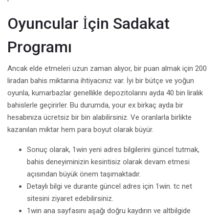
Oyuncular İçin Sadakat
Programı
Ancak elde etmeleri uzun zaman alıyor, bir puan almak için 200
liradan bahis miktarına ihtiyacınız var. İyi bir bütçe ve yoğun
oyunla, kumarbazlar genellikle depozitolarını ayda 40 bin liralık
bahislerle geçirirler. Bu durumda, your ex birkaç ayda bir
hesabınıza ücretsiz bir bin alabilirsiniz. Ve oranlarla birlikte
kazanılan miktar hem para boyut olarak büyür.
Sonuç olarak, 1win yeni adres bilgilerini güncel tutmak,
bahis deneyiminizin kesintisiz olarak devam etmesi
açısından büyük önem taşımaktadır.
Detaylı bilgi ve durante güncel adres için 1win. tc net
sitesini ziyaret edebilirsiniz.
1win ana sayfasını aşağı doğru kaydırın ve altbilgide