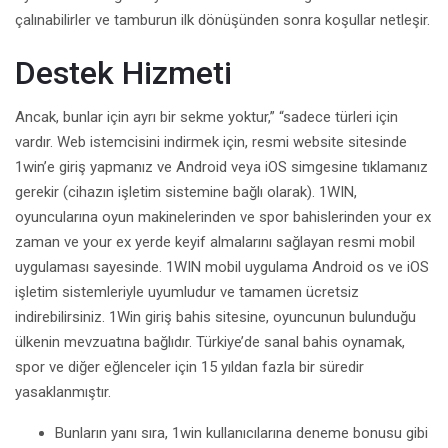
çalınabilirler ve tamburun ilk dönüşünden sonra koşullar netleşir.
Destek Hizmeti
Ancak, bunlar için ayrı bir sekme yoktur,” “sadece türleri için
vardır. Web istemcisini indirmek için, resmi website sitesinde
1win’e giriş yapmanız ve Android veya iOS simgesine tıklamanız
gerekir (cihazın işletim sistemine bağlı olarak). 1WIN,
oyuncularına oyun makinelerinden ve spor bahislerinden your ex
zaman ve your ex yerde keyif almalarını sağlayan resmi mobil
uygulaması sayesinde. 1WIN mobil uygulama Android os ve iOS
işletim sistemleriyle uyumludur ve tamamen ücretsiz
indirebilirsiniz. 1Win giriş bahis sitesine, oyuncunun bulunduğu
ülkenin mevzuatına bağlıdır. Türkiye’de sanal bahis oynamak,
spor ve diğer eğlenceler için 15 yıldan fazla bir süredir
yasaklanmıştır.
Bunların yanı sıra, 1win kullanıcılarına deneme bonusu gibi