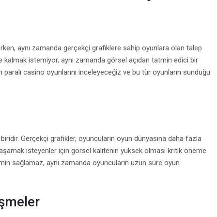
rken, aynı zamanda gerçekçi grafiklere sahip oyunlara olan talep
e kalmak istemiyor, aynı zamanda görsel açıdan tatmin edici bir
en paralı casino oyunlarını inceleyeceğiz ve bu tür oyunların sunduğu
iridir. Gerçekçi grafikler, oyuncuların oyun dünyasına daha fazla
yaşamak isteyenler için görsel kalitenin yüksek olması kritik öneme
r tatmin sağlamaz, aynı zamanda oyuncuların uzun süre oyun
işmeler