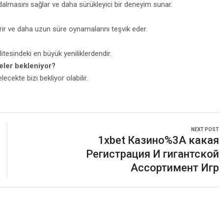
almasını sağlar ve daha sürükleyici bir deneyim sunar.
rir ve daha uzun süre oynamalarını teşvik eder.
tesindeki en büyük yeniliklerdendir.
eler bekleniyor?
cekte bizi bekliyor olabilir.
NEXT POST
1xbet Казино%3A какая
Регистрация И гигантской
Ассортимент Игр