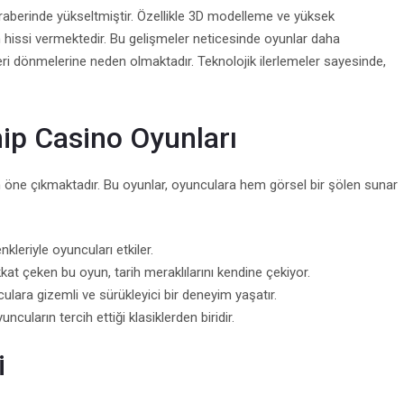
beraberinde yükseltmiştir. Özellikle 3D modelleme ve yüksek
hissi vermektedir. Bu gelişmeler neticesinde oyunlar daha
eri dönmelerine neden olmaktadır. Teknolojik ilerlemeler sayesinde,
hip Casino Oyunları
n öne çıkmaktadır. Bu oyunlar, oyunculara hem görsel bir şölen sunar
kleriyle oyuncuları etkiler.
kkat çeken bu oyun, tarih meraklılarını kendine çekiyor.
lara gizemli ve sürükleyici bir deneyim yaşatır.
cuların tercih ettiği klasiklerden biridir.
i