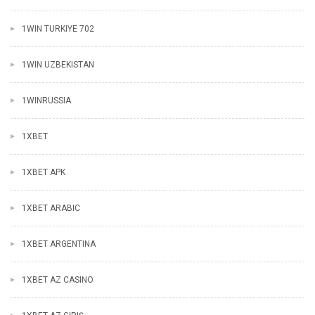
1WIN TURKIYE 702
1WIN UZBEKISTAN
1WINRUSSIA
1XBET
1XBET APK
1XBET ARABIC
1XBET ARGENTINA
1XBET AZ CASINO