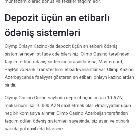
müntəzəm olaraq bonus və təkliflər təqdim edir.
Depozit üçün ən etibarlı
ödəniş sistemləri
Olymp Onlayn Kazino-da depozit üçün ən etibarlı ödəniş
sistemlərindən istifadə edə bilərsiniz. Olimp Casino tərəfindən
təqdim edilən ödəniş sistemləri arasında Visa, Mastercard,
PayPal və Bank Transfer kimi etibarlı variantlar var. Olimp Kazino
Azərbaycanda fəaliyyət göstərən ən etibarlı onlayn kazinolardan
biridir.
Olymp Casino Online saytında depozit üçün ən azı 10 AZN,
maksimum isə 10 000 AZN daxil etmək olar. Əməliyyatlar üçün
heç bir komissiya alınmır. Olimp Casino Azerbaijan tərəfindən
təqdim edilən ödəniş sistemləri sayəsində, siz asan və etibarlı
şəkildə pul daxil edə bilərsiniz.