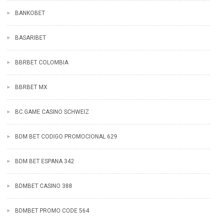
BANKOBET
BASARIBET
BBRBET COLOMBIA
BBRBET MX
BC.GAME CASINO SCHWEIZ
BDM BET CODIGO PROMOCIONAL 629
BDM BET ESPANA 342
BDMBET CASINO 388
BDMBET PROMO CODE 564