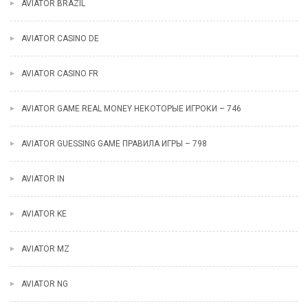
AVIATOR BRAZIL
AVIATOR CASINO DE
AVIATOR CASINO FR
AVIATOR GAME REAL MONEY НЕКОТОРЫЕ ИГРОКИ – 746
AVIATOR GUESSING GAME ПРАВИЛА ИГРЫ – 798
AVIATOR IN
AVIATOR KE
AVIATOR MZ
AVIATOR NG