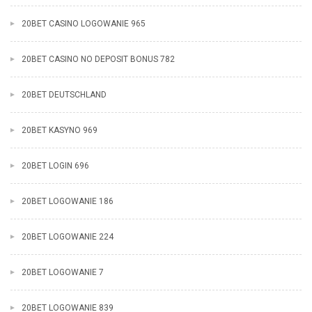
20BET CASINO LOGOWANIE 965
20BET CASINO NO DEPOSIT BONUS 782
20BET DEUTSCHLAND
20BET KASYNO 969
20BET LOGIN 696
20BET LOGOWANIE 186
20BET LOGOWANIE 224
20BET LOGOWANIE 7
20BET LOGOWANIE 839