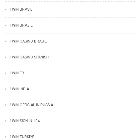
1WIN BRASIL
1WIN BRAZIL
1WIN CASINO BRASIL
1WIN CASINO SPANISH
1WIN FR
1WIN INDIA
1WIN OFFICIAL IN RUSSIA
1WIN SIGN IN 104
1WIN TURKIYE