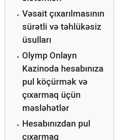
Vəsait çıxarılmasının
sürətli və təhlükəsiz
üsulları
Olymp Onlayn
Kazinoda hesabınıza
pul köçürmək və
çıxarmaq üçün
məsləhətlər
Hesabınızdan pul
çıxarmaq