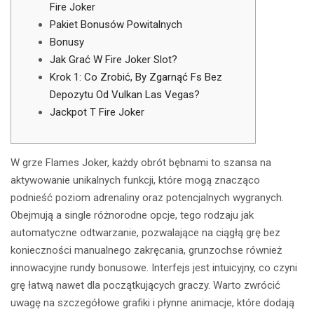
Fire Joker
Pakiet Bonusów Powitalnych
Bonusy
Jak Grać W Fire Joker Slot?
Krok 1: Co Zrobić, By Zgarnąć Fs Bez
Depozytu Od Vulkan Las Vegas?
Jackpot T Fire Joker
W grze Flames Joker, każdy obrót bębnami to szansa na
aktywowanie unikalnych funkcji, które mogą znacząco
podnieść poziom adrenaliny oraz potencjalnych wygranych.
Obejmują a single różnorodne opcje, tego rodzaju jak
automatyczne odtwarzanie, pozwalające na ciągłą grę bez
konieczności manualnego zakręcania, grunzochse również
innowacyjne rundy bonusowe. Interfejs jest intuicyjny, co czyni
grę łatwą nawet dla początkujących graczy. Warto zwrócić
uwagę na szczegółowe grafiki i płynne animacje, które dodają