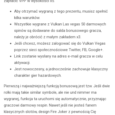
zapłacić VPP w wysokości x5.
Aby otrzymać wygraną z tego prezentu, musisz spełnić
kilka warunków.
Wszystkie wygrane z Vulkan Las vegas 50 darmowych
spinów są dodawane do salda bonusowego gracza,
należy je obrócić z małym zakładem x3.
Jeśli chcesz, możesz zalogować się do Vulkan Vegas
poprzez sieci społecznościowe Twitter, FB, Google+.
Link zostanie wysłany na adres e-mail gracza w celu
aktywacji.
Jest nowoczesny, a jednocześnie zachowuje klasyczny
charakter gier hazardowych.
Pierwszą i najważniejszą funkcją bonusową jest tzw. Jeśli dwie
rolki mają takie similar symbole, ale nie und nimmer ma
wygranej, funkcja ta uruchomi się automatycznie, przyznając
graczowi darmowy respin. Nawet jeśli nie jesteś fanem
klasycznych slotów, design Fire Joker z pewnością Cię