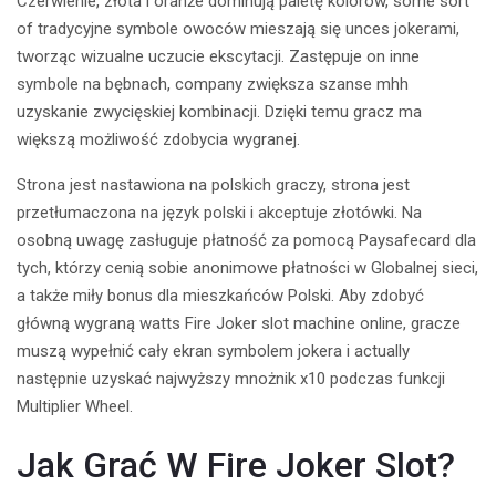
Czerwienie, złota i oranże dominują paletę kolorów, some sort
of tradycyjne symbole owoców mieszają się unces jokerami,
tworząc wizualne uczucie ekscytacji. Zastępuje on inne
symbole na bębnach, company zwiększa szanse mhh
uzyskanie zwycięskiej kombinacji. Dzięki temu gracz ma
większą możliwość zdobycia wygranej.
Strona jest nastawiona na polskich graczy, strona jest
przetłumaczona na język polski i akceptuje złotówki. Na
osobną uwagę zasługuje płatność za pomocą Paysafecard dla
tych, którzy cenią sobie anonimowe płatności w Globalnej sieci,
a także miły bonus dla mieszkańców Polski. Aby zdobyć
główną wygraną watts Fire Joker slot machine online, gracze
muszą wypełnić cały ekran symbolem jokera i actually
następnie uzyskać najwyższy mnożnik x10 podczas funkcji
Multiplier Wheel.
Jak Grać W Fire Joker Slot?