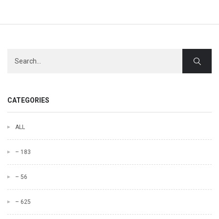
CATEGORIES
ALL
– 183
– 56
– 625