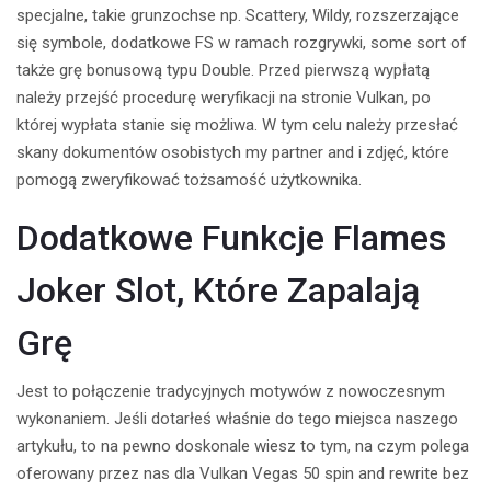
specjalne, takie grunzochse np. Scattery, Wildy, rozszerzające
się symbole, dodatkowe FS w ramach rozgrywki, some sort of
także grę bonusową typu Double. Przed pierwszą wypłatą
należy przejść procedurę weryfikacji na stronie Vulkan, po
której wypłata stanie się możliwa. W tym celu należy przesłać
skany dokumentów osobistych my partner and i zdjęć, które
pomogą zweryfikować tożsamość użytkownika.
Dodatkowe Funkcje Flames
Joker Slot, Które Zapalają
Grę
Jest to połączenie tradycyjnych motywów z nowoczesnym
wykonaniem. Jeśli dotarłeś właśnie do tego miejsca naszego
artykułu, to na pewno doskonale wiesz to tym, na czym polega
oferowany przez nas dla Vulkan Vegas 50 spin and rewrite bez