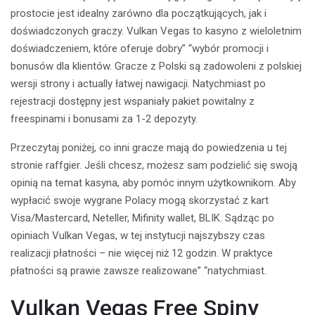
prostocie jest idealny zarówno dla początkujących, jak i
doświadczonych graczy. Vulkan Vegas to kasyno z wieloletnim
doświadczeniem, które oferuje dobry” “wybór promocji i
bonusów dla klientów. Gracze z Polski są zadowoleni z polskiej
wersji strony i actually łatwej nawigacji. Natychmiast po
rejestracji dostępny jest wspaniały pakiet powitalny z
freespinami i bonusami za 1-2 depozyty.
Przeczytaj poniżej, co inni gracze mają do powiedzenia u tej
stronie raffgier. Jeśli chcesz, możesz sam podzielić się swoją
opinią na temat kasyna, aby pomóc innym użytkownikom. Aby
wypłacić swoje wygrane Polacy mogą skorzystać z kart
Visa/Mastercard, Neteller, Mifinity wallet, BLIK. Sądząc po
opiniach Vulkan Vegas, w tej instytucji najszybszy czas
realizacji płatności – nie więcej niż 12 godzin. W praktyce
płatności są prawie zawsze realizowane” “natychmiast.
Vulkan Vegas Free Spiny