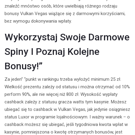
znaleźć mnóstwo osób, które uwielbiają różnego rodzaju
bonusy Vulkan Vegas wiążące się z darmowymi korzyściami,
bez wymogu dokonywania wpłaty.
Wykorzystaj Swoje Darmowe
Spiny I Poznaj Kolejne
Bonusy!”
Za jeden” “punkt w rankingu trzeba wyłożyć minimum 25 zł.
Wielkość prezentu zależy od statusu i można otrzymać od 10%
perform 90%, ale nie więcej niż 800 zł. Wysokość wypłaty
cashback zależy z statusu gracza watts tym kasynie. Możesz
ubiegać się to cashback w Vulkan Vegas, jak jedynie osiągniesz
status Luxor w programie lojalnościowym. I ważny warunek – o
cashback możesz się ubiegać, jeśli tygodniowa kwota wpłat w
kasynie, pomniejszona o kwotę otrzymanych bonusów, jest