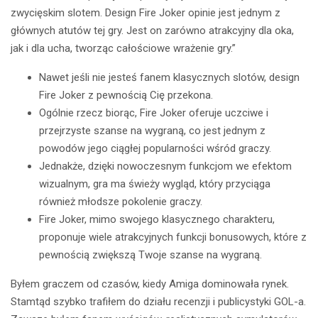
zwycięskim slotem. Design Fire Joker opinie jest jednym z
głównych atutów tej gry. Jest on zarówno atrakcyjny dla oka,
jak i dla ucha, tworząc całościowe wrażenie gry.”
Nawet jeśli nie jesteś fanem klasycznych slotów, design
Fire Joker z pewnością Cię przekona.
Ogólnie rzecz biorąc, Fire Joker oferuje uczciwe i
przejrzyste szanse na wygraną, co jest jednym z
powodów jego ciągłej popularności wśród graczy.
Jednakże, dzięki nowoczesnym funkcjom we efektom
wizualnym, gra ma świeży wygląd, który przyciąga
również młodsze pokolenie graczy.
Fire Joker, mimo swojego klasycznego charakteru,
proponuje wiele atrakcyjnych funkcji bonusowych, które z
pewnością zwiększą Twoje szanse na wygraną.
Byłem graczem od czasów, kiedy Amiga dominowała rynek.
Stamtąd szybko trafiłem do działu recenzji i publicystyki GOL-a.