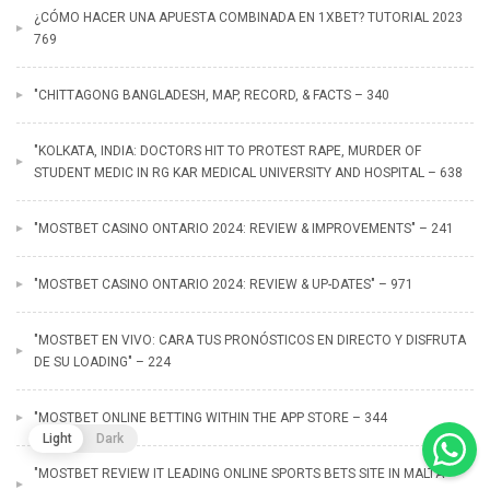
¿CÓMO HACER UNA APUESTA COMBINADA EN 1XBET? TUTORIAL 2023
769
"CHITTAGONG BANGLADESH, MAP, RECORD, & FACTS – 340
"KOLKATA, INDIA: DOCTORS HIT TO PROTEST RAPE, MURDER OF
STUDENT MEDIC IN RG KAR MEDICAL UNIVERSITY AND HOSPITAL – 638
"MOSTBET CASINO ONTARIO 2024: REVIEW & IMPROVEMENTS" – 241
"MOSTBET CASINO ONTARIO 2024: REVIEW & UP-DATES" – 971
"MOSTBET EN VIVO: CARA TUS PRONÓSTICOS EN DIRECTO Y DISFRUTA
DE SU LOADING" – 224
"‎MOSTBET ONLINE BETTING WITHIN THE APP STORE – 344
Light
Dark
"MOSTBET REVIEW IT LEADING ONLINE SPORTS BETS SITE IN MALTA" –