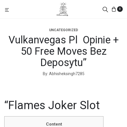
0
UNCATEGORIZED
Vulkanvegas Pl ️ Opinie +
50 Free Moves Bez
Deposytu”
By
Abhisheksingh7285
“Flames Joker Slot
Content