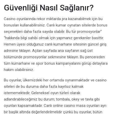
Güvenliği Nasıl Sağlanır?
Casino oyunlarında rekor miktarda pra kazanabilmek için bu
bonusları kullanabilirsiniz. Canlı kumar oynatan sitelerde bonus
seçenekleri daha fazla sayıda olabilir. Bu tür promosyonlar”
“hakkında bilgi sahibi olmak için yapmanız gerekenler basittir.
Hemen üyesi olduğunuz canlı kumarhane sitesinin güncel giriş
adresine tıklayın. Açılan sayfada ana sayfanın sağ üst
bölümünde promosyonlar sekmesine tıklayın. Bu pencereden
tüm kumarhane ve spor bonus kampanyalarını görüp detaylara
hakim olabilirsiniz.
Bu oyunlar, ülkemizdeki her ortamda oynanmaktadır ve casino
siteleri de bu duruma daha fazla kayıtsız kalmak
istememektedir. Geleneksel oyun türleri olarak
adlandırabileceğimiz bu durum; tombala, okey ve tavla gibi
oyunları kapsamaktadır. Canlı online casino masa oyunları ayrı
bir başlık altında değerlendirilmelidir çünkü bu oyunlar, bütün