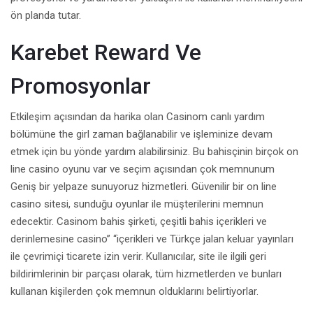
ön planda tutar.
Karebet Reward Ve
Promosyonlar
Etkileşim açısından da harika olan Casinom canlı yardım
bölümüne the girl zaman bağlanabilir ve işleminize devam
etmek için bu yönde yardım alabilirsiniz. Bu bahisçinin birçok on
line casino oyunu var ve seçim açısından çok memnunum
Geniş bir yelpaze sunuyoruz hizmetleri. Güvenilir bir on line
casino sitesi, sunduğu oyunlar ile müşterilerini memnun
edecektir. Casinom bahis şirketi, çeşitli bahis içerikleri ve
derinlemesine casino” “içerikleri ve Türkçe jalan keluar yayınları
ile çevrimiçi ticarete izin verir. Kullanıcılar, site ile ilgili geri
bildirimlerinin bir parçası olarak, tüm hizmetlerden ve bunları
kullanan kişilerden çok memnun olduklarını belirtiyorlar.