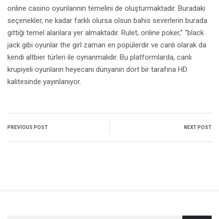
online casino oyunlarının temelini de oluşturmaktadır. Buradaki
seçenekler, ne kadar farklı olursa olsun bahis severlerin burada
gittiği temel alanlara yer almaktadır. Rulet, online poker,” “black
jack gibi oyunlar the girl zaman en popülerdir ve canlı olarak da
kendi altbier türleri ile oynanmalıdır. Bu platformlarda, canlı
krupiyeli oyunların heyecanı dünyanın dört bir tarafına HD
kalitesinde yayınlanıyor.
PREVIOUS POST
NEXT POST