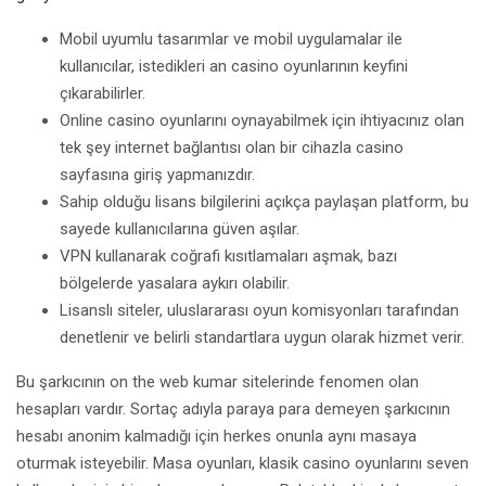
Mobil uyumlu tasarımlar ve mobil uygulamalar ile
kullanıcılar, istedikleri an casino oyunlarının keyfini
çıkarabilirler.
Online casino oyunlarını oynayabilmek için ihtiyacınız olan
tek şey internet bağlantısı olan bir cihazla casino
sayfasına giriş yapmanızdır.
Sahip olduğu lisans bilgilerini açıkça paylaşan platform, bu
sayede kullanıcılarına güven aşılar.
VPN kullanarak coğrafi kısıtlamaları aşmak, bazı
bölgelerde yasalara aykırı olabilir.
Lisanslı siteler, uluslararası oyun komisyonları tarafından
denetlenir ve belirli standartlara uygun olarak hizmet verir.
Bu şarkıcının on the web kumar sitelerinde fenomen olan
hesapları vardır. Sortaç adıyla paraya para demeyen şarkıcının
hesabı anonim kalmadığı için herkes onunla aynı masaya
oturmak isteyebilir. Masa oyunları, klasik casino oyunlarını seven