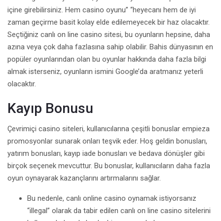
içine girebilirsiniz. Hem casino oyunu” “heyecanı hem de iyi
zaman geçirme basit kolay elde edilemeyecek bir haz olacaktır.
Seçtiğiniz canlı on line casino sitesi, bu oyunların hepsine, daha
azına veya çok daha fazlasına sahip olabilir. Bahis dünyasının en
popüler oyunlarından olan bu oyunlar hakkında daha fazla bilgi
almak isterseniz, oyunların ismini Google’da aratmanız yeterli
olacaktır.
Kayıp Bonusu
Çevrimiçi casino siteleri, kullanıcılarına çeşitli bonuslar empieza
promosyonlar sunarak onları teşvik eder. Hoş geldin bonusları,
yatırım bonusları, kayıp iade bonusları ve bedava dönüşler gibi
birçok seçenek mevcuttur. Bu bonuslar, kullanıcıların daha fazla
oyun oynayarak kazançlarını artırmalarını sağlar.
Bu nedenle, canlı online casino oynamak istiyorsanız
“illegal” olarak da tabir edilen canlı on line casino sitelerini