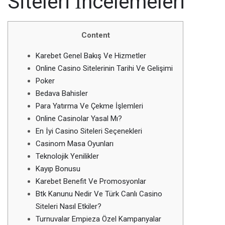
Siteleri İncelemeleri
Content
Karebet Genel Bakış Ve Hizmetler
Online Casino Sitelerinin Tarihi Ve Gelişimi
Poker
Bedava Bahisler
Para Yatırma Ve Çekme İşlemleri
Online Casinolar Yasal Mı?
En İyi Casino Siteleri Seçenekleri
Casinom Masa Oyunları
Teknolojik Yenilikler
Kayıp Bonusu
Karebet Benefit Ve Promosyonlar
Btk Kanunu Nedir Ve Türk Canlı Casino
Siteleri Nasıl Etkiler?
Turnuvalar Empieza Özel Kampanyalar