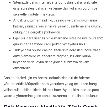
Sitemizde bahis internet site bonusları, bahis web site
giriş adresleri, bahis şirketlerine dair kullanıcı yorum ve
şikayetleri listelenmektedir.
Ancak unutulmamalıdır ki, casinos ve bahis oyunlarına
katılım, yalnızca yaş sınırı ve yasal düzenlemelerle uyumlu
olduğunda gerçekleştirilmelidir.
Eğer siz para lisanslı bir kumarhane sitesine üye olursanız
günün her saatinde canlı poker oynayabilirsiniz.
Türkiye’deki online casino sitelerinin adresleri, zorlu yasal
düzenlemelere ve engellere rağmen, kullanıcılarına
heyecan verici oyun deneyimleri sunmaya devam
etmektedir.
Casino siteleri için en önemli noktalardan biri de ödeme
yöntemleridir. Müşteriler para yatırırken ya ag çekerken hangi
yolları kullanabileceklerini bilmek ister. Ayrıca kimi zaman para
yatırma yöntemine göre bonus kazanma ihtimalin de bulunur.