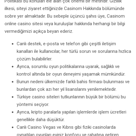
Politikası bu konuları ele alan çok önemli bir metindir. Gizlilik
ilkesi, siteyi ziyaret ettiğinizde Casinom Hakkında bölümünde
sobre yer almaktadır. Bu sebeple üçüncü şahıs üye, Casinom
online casino sitesi veya kuruluşlar hakkında herhangi bir bilgi
vermediğimizi açıkça beyan ederiz.
Canlı destek, e-posta ve telefon gibi çeşitli iletişim
kanalları ile kullanıcılar, her türlü sorun ve sorularına hızlıca
çözüm bulabilirler.
Ayrıca, sorumlu oyun politikalarına uyarak, sağlıklı ve
kontrol altında bir oyun deneyimi yaşamak mümkündür.
Bunun nedeni ülkemizde farklı bahis firması bulunması ve
bunlardan çok azı her yıl lisanslarını yenilemektedir.
Türkiye casino siteleri tutkunlarının büyük bir bölümü bu
yöntemi seçiyor.
Ayrıca, kripto paralarla yapılan işlemlerde işlem ücretleri
genellikle daha düşüktür.
Canlı Casino Vegas ve Kıbrıs gibi fiziki casinolarda
oynatılan oyunları eviniz konforu ve rahatına getiren