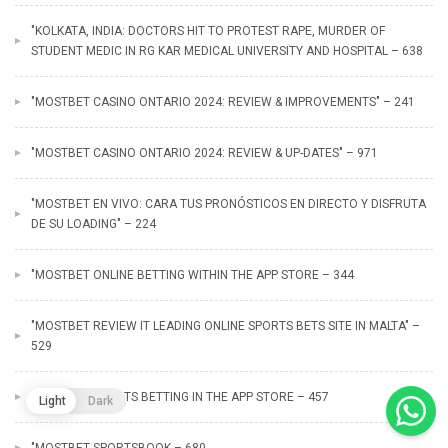
"KOLKATA, INDIA: DOCTORS HIT TO PROTEST RAPE, MURDER OF
STUDENT MEDIC IN RG KAR MEDICAL UNIVERSITY AND HOSPITAL – 638
"MOSTBET CASINO ONTARIO 2024: REVIEW & IMPROVEMENTS" – 241
"MOSTBET CASINO ONTARIO 2024: REVIEW & UP-DATES" – 971
"MOSTBET EN VIVO: CARA TUS PRONÓSTICOS EN DIRECTO Y DISFRUTA
DE SU LOADING" – 224
"‎MOSTBET ONLINE BETTING WITHIN THE APP STORE – 344
"MOSTBET REVIEW IT LEADING ONLINE SPORTS BETS SITE IN MALTA" –
529
"‎MOSTBET SPORTS BETTING IN THE APP STORE – 457
Light
Dark