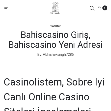
0
CASINO
Bahiscasino Giriş,
Bahiscasino Yeni Adresi
By
Abhisheksingh7285
Casinolistem, Sobre Iyi
Canlı Online Casino