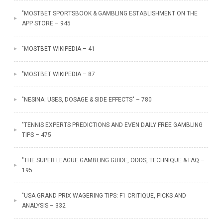
"‎MOSTBET SPORTSBOOK & GAMBLING ESTABLISHMENT ON THE
APP STORE – 945
"MOSTBET WIKIPEDIA – 41
"MOSTBET WIKIPEDIA – 87
"NESINA: USES, DOSAGE & SIDE EFFECTS" – 780
"TENNIS EXPERTS PREDICTIONS AND EVEN DAILY FREE GAMBLING
TIPS – 475
"THE SUPER LEAGUE GAMBLING GUIDE, ODDS, TECHNIQUE & FAQ –
195
"USA GRAND PRIX WAGERING TIPS: F1 CRITIQUE, PICKS AND
ANALYSIS – 332