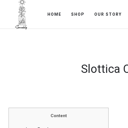
HOME
SHOP
OUR STORY
Slottica
Content