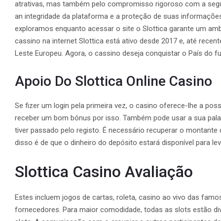
atrativas, mas também pelo compromisso rigoroso com a segura
an integridade da plataforma e a proteção de suas informações
exploramos enquanto acessar o site o Slottica garante um ambi
cassino na internet Slottica está ativo desde 2017 e, até rec
Leste Europeu. Agora, o cassino deseja conquistar o País do 
Apoio Do Slottica Online Casino
Se fizer um login pela primeira vez, o casino oferece-lhe a po
receber um bom bónus por isso. Também pode usar a sua palavra
tiver passado pelo registo. É necessário recuperar o montant
disso é de que o dinheiro do depósito estará disponível para l
Slottica Casino Avaliação
Estes incluem jogos de cartas, roleta, casino ao vivo das fa
fornecedores. Para maior comodidade, todas as slots estão div