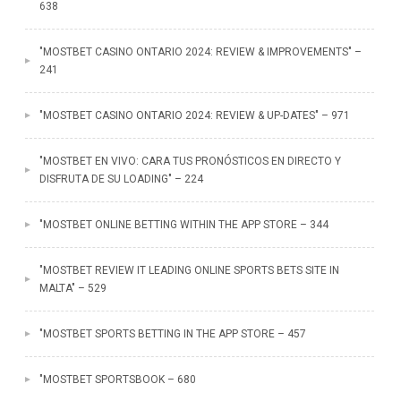
638
"MOSTBET CASINO ONTARIO 2024: REVIEW & IMPROVEMENTS" –
241
"MOSTBET CASINO ONTARIO 2024: REVIEW & UP-DATES" – 971
"MOSTBET EN VIVO: CARA TUS PRONÓSTICOS EN DIRECTO Y
DISFRUTA DE SU LOADING" – 224
"‎MOSTBET ONLINE BETTING WITHIN THE APP STORE – 344
"MOSTBET REVIEW IT LEADING ONLINE SPORTS BETS SITE IN
MALTA" – 529
"‎MOSTBET SPORTS BETTING IN THE APP STORE – 457
"MOSTBET SPORTSBOOK – 680