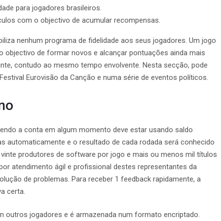
ade para jogadores brasileiros.
áculos com o objectivo de acumular recompensas.
ibiliza nenhum programa de fidelidade aos seus jogadores. Um jogo
 objectivo de formar novos e alcançar pontuações ainda mais
axante, contudo ao mesmo tempo envolvente. Nesta secção, pode
 Festival Eurovisão da Canção e numa série de eventos políticos.
ino
im sendo a conta em algum momento deve estar usando saldo
tas automaticamente e o resultado de cada rodada será conhecido
 vinte produtores de software por jogo e mais ou menos mil títulos
or atendimento ágil e profissional destes representantes da
olução de problemas. Para receber 1 feedback rapidamente, a
a certa.
 an outros jogadores e é armazenada num formato encriptado.