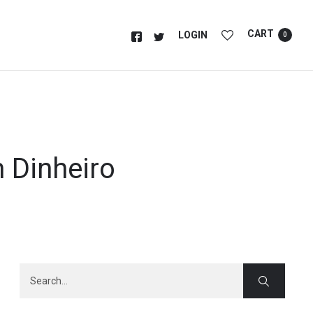
CART
LOGIN
0
 Dinheiro