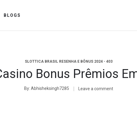
BLOGS
SLOTTICA BRASIL RESENHA E BÔNUS 2024 - 403
 Casino Bonus Prêmios Em
By
Abhisheksingh7285
Leave a comment