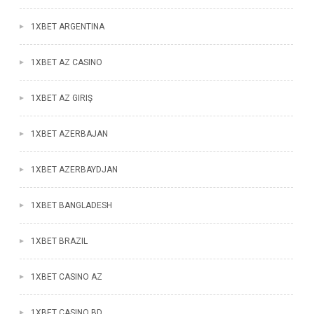
1XBET ARGENTINA
1XBET AZ CASINO
1XBET AZ GIRIŞ
1XBET AZERBAJAN
1XBET AZERBAYDJAN
1XBET BANGLADESH
1XBET BRAZIL
1XBET CASINO AZ
1XBET CASINO BD