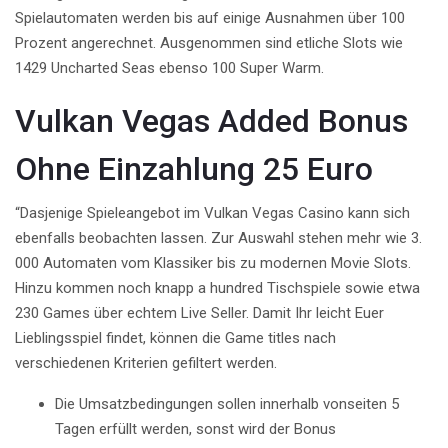
Spielautomaten werden bis auf einige Ausnahmen über 100
Prozent angerechnet. Ausgenommen sind etliche Slots wie
1429 Uncharted Seas ebenso 100 Super Warm.
Vulkan Vegas Added Bonus
Ohne Einzahlung 25 Euro
“Dasjenige Spieleangebot im Vulkan Vegas Casino kann sich
ebenfalls beobachten lassen. Zur Auswahl stehen mehr wie 3.
000 Automaten vom Klassiker bis zu modernen Movie Slots.
Hinzu kommen noch knapp a hundred Tischspiele sowie etwa
230 Games über echtem Live Seller. Damit Ihr leicht Euer
Lieblingsspiel findet, können die Game titles nach
verschiedenen Kriterien gefiltert werden.
Die Umsatzbedingungen sollen innerhalb vonseiten 5
Tagen erfüllt werden, sonst wird der Bonus