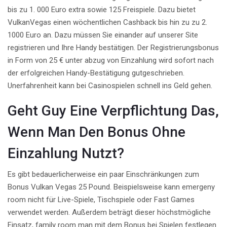
bis zu 1. 000 Euro extra sowie 125 Freispiele. Dazu bietet
VulkanVegas einen wöchentlichen Cashback bis hin zu zu 2.
1000 Euro an. Dazu müssen Sie einander auf unserer Site
registrieren und Ihre Handy bestätigen. Der Registrierungsbonus
in Form von 25 € unter abzug von Einzahlung wird sofort nach
der erfolgreichen Handy-Bestätigung gutgeschrieben.
Unerfahrenheit kann bei Casinospielen schnell ins Geld gehen.
Geht Guy Eine Verpflichtung Das,
Wenn Man Den Bonus Ohne
Einzahlung Nutzt?
Es gibt bedauerlicherweise ein paar Einschränkungen zum
Bonus Vulkan Vegas 25 Pound. Beispielsweise kann emergeny
room nicht für Live-Spiele, Tischspiele oder Fast Games
verwendet werden. Außerdem beträgt dieser höchstmögliche
Einsatz, family room man mit dem Bonus bei Spielen festlegen