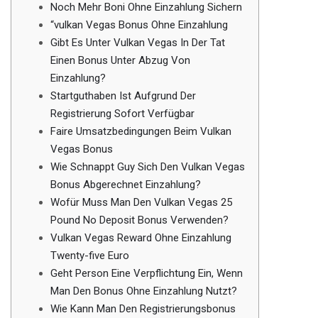
Noch Mehr Boni Ohne Einzahlung Sichern
“vulkan Vegas Bonus Ohne Einzahlung
Gibt Es Unter Vulkan Vegas In Der Tat
Einen Bonus Unter Abzug Von
Einzahlung?
Startguthaben Ist Aufgrund Der
Registrierung Sofort Verfügbar
Faire Umsatzbedingungen Beim Vulkan
Vegas Bonus
Wie Schnappt Guy Sich Den Vulkan Vegas
Bonus Abgerechnet Einzahlung?
Wofür Muss Man Den Vulkan Vegas 25
Pound No Deposit Bonus Verwenden?
Vulkan Vegas Reward Ohne Einzahlung
Twenty-five Euro
Geht Person Eine Verpflichtung Ein, Wenn
Man Den Bonus Ohne Einzahlung Nutzt?
Wie Kann Man Den Registrierungsbonus