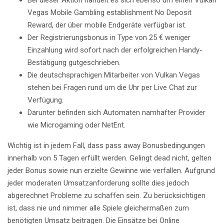
Bei dieser Aktion handelt es sich ebenso um einen Vulkan
Vegas Mobile Gambling establishment No Deposit
Reward, der über mobile Endgeräte verfügbar ist.
Der Registrierungsbonus in Type von 25 € weniger
Einzahlung wird sofort nach der erfolgreichen Handy-
Bestätigung gutgeschrieben.
Die deutschsprachigen Mitarbeiter von Vulkan Vegas
stehen bei Fragen rund um die Uhr per Live Chat zur
Verfügung.
Darunter befinden sich Automaten namhafter Provider
wie Microgaming oder NetEnt.
Wichtig ist in jedem Fall, dass pass away Bonusbedingungen
innerhalb von 5 Tagen erfüllt werden. Gelingt dead nicht, gelten
jeder Bonus sowie nun erzielte Gewinne wie verfallen. Aufgrund
jeder moderaten Umsatzanforderung sollte dies jedoch
abgerechnet Probleme zu schaffen sein. Zu berücksichtigen
ist, dass nie und nimmer alle Spiele gleichermaßen zum
benötigten Umsatz beitragen. Die Einsätze bei Online