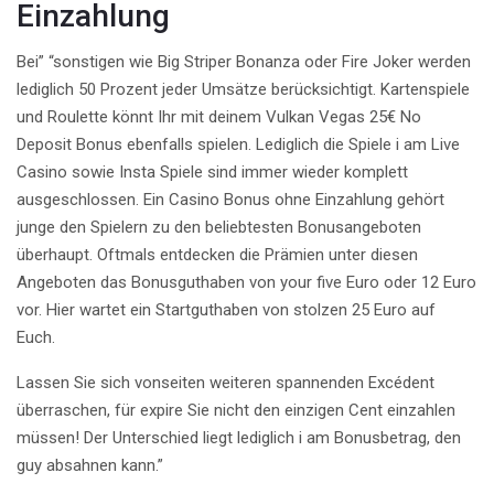
Einzahlung
Bei” “sonstigen wie Big Striper Bonanza oder Fire Joker werden
lediglich 50 Prozent jeder Umsätze berücksichtigt. Kartenspiele
und Roulette könnt Ihr mit deinem Vulkan Vegas 25€ No
Deposit Bonus ebenfalls spielen. Lediglich die Spiele i am Live
Casino sowie Insta Spiele sind immer wieder komplett
ausgeschlossen. Ein Casino Bonus ohne Einzahlung gehört
junge den Spielern zu den beliebtesten Bonusangeboten
überhaupt. Oftmals entdecken die Prämien unter diesen
Angeboten das Bonusguthaben von your five Euro oder 12 Euro
vor. Hier wartet ein Startguthaben von stolzen 25 Euro auf
Euch.
Lassen Sie sich vonseiten weiteren spannenden Excédent
überraschen, für expire Sie nicht den einzigen Cent einzahlen
müssen! Der Unterschied liegt lediglich i am Bonusbetrag, den
guy absahnen kann.”