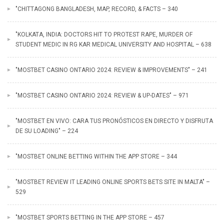
"CHITTAGONG BANGLADESH, MAP, RECORD, & FACTS – 340
"KOLKATA, INDIA: DOCTORS HIT TO PROTEST RAPE, MURDER OF
STUDENT MEDIC IN RG KAR MEDICAL UNIVERSITY AND HOSPITAL – 638
"MOSTBET CASINO ONTARIO 2024: REVIEW & IMPROVEMENTS" – 241
"MOSTBET CASINO ONTARIO 2024: REVIEW & UP-DATES" – 971
"MOSTBET EN VIVO: CARA TUS PRONÓSTICOS EN DIRECTO Y DISFRUTA
DE SU LOADING" – 224
"‎MOSTBET ONLINE BETTING WITHIN THE APP STORE – 344
"MOSTBET REVIEW IT LEADING ONLINE SPORTS BETS SITE IN MALTA" –
529
"‎MOSTBET SPORTS BETTING IN THE APP STORE – 457