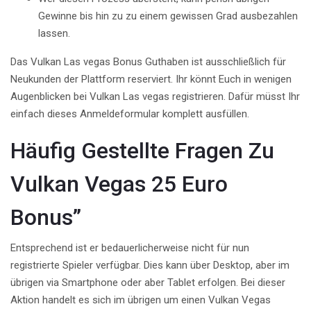
Gewinne bis hin zu zu einem gewissen Grad ausbezahlen
lassen.
Das Vulkan Las vegas Bonus Guthaben ist ausschließlich für
Neukunden der Plattform reserviert. Ihr könnt Euch in wenigen
Augenblicken bei Vulkan Las vegas registrieren. Dafür müsst Ihr
einfach dieses Anmeldeformular komplett ausfüllen.
Häufig Gestellte Fragen Zu
Vulkan Vegas 25 Euro
Bonus”
Entsprechend ist er bedauerlicherweise nicht für nun
registrierte Spieler verfügbar. Dies kann über Desktop, aber im
übrigen via Smartphone oder aber Tablet erfolgen. Bei dieser
Aktion handelt es sich im übrigen um einen Vulkan Vegas