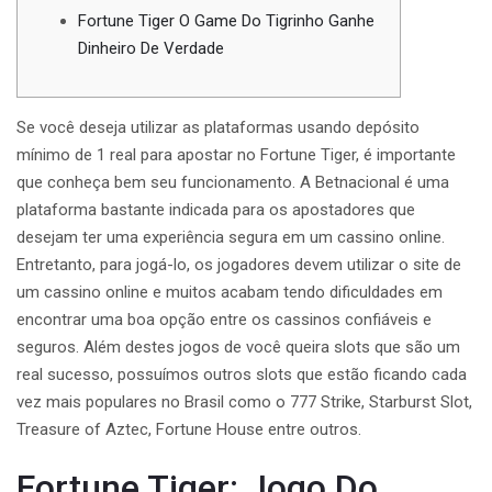
Fortune Tiger O Game Do Tigrinho Ganhe
Dinheiro De Verdade
Se você deseja utilizar as plataformas usando depósito
mínimo de 1 real para apostar no Fortune Tiger, é importante
que conheça bem seu funcionamento. A Betnacional é uma
plataforma bastante indicada para os apostadores que
desejam ter uma experiência segura em um cassino online.
Entretanto, para jogá-lo, os jogadores devem utilizar o site de
um cassino online e muitos acabam tendo dificuldades em
encontrar uma boa opção entre os cassinos confiáveis e
seguros. Além destes jogos de você queira slots que são um
real sucesso, possuímos outros slots que estão ficando cada
vez mais populares no Brasil como o 777 Strike, Starburst Slot,
Treasure of Aztec, Fortune House entre outros.
Fortune Tiger: Jogo Do