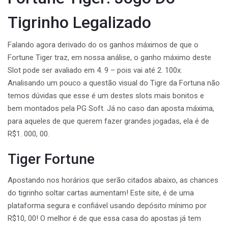
Tigrinho Legalizado
Falando agora derivado do os ganhos máximos de que o
Fortune Tiger traz, em nossa análise, o ganho máximo deste
Slot pode ser avaliado em 4. 9 – pois vai até 2. 100x.
Analisando um pouco a questão visual do Tigre da Fortuna não
temos dúvidas que esse é um destes slots mais bonitos e
bem montados pela PG Soft. Já no caso dan aposta máxima,
para aqueles de que querem fazer grandes jogadas, ela é de
R$1. 000, 00.
Tiger Fortune
Apostando nos horários que serão citados abaixo, as chances
do tigrinho soltar cartas aumentam! Este site, é de uma
plataforma segura e confiável usando depósito mínimo por
R$10, 00! O melhor é de que essa casa do apostas já tem