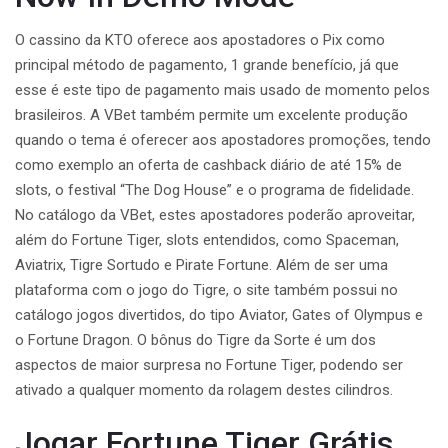
O cassino da KTO oferece aos apostadores o Pix como
principal método de pagamento, 1 grande benefício, já que
esse é este tipo de pagamento mais usado de momento pelos
brasileiros. A VBet também permite um excelente produção
quando o tema é oferecer aos apostadores promoções, tendo
como exemplo an oferta de cashback diário de até 15% de
slots, o festival “The Dog House” e o programa de fidelidade.
No catálogo da VBet, estes apostadores poderão aproveitar,
além do Fortune Tiger, slots entendidos, como Spaceman,
Aviatrix, Tigre Sortudo e Pirate Fortune. Além de ser uma
plataforma com o jogo do Tigre, o site também possui no
catálogo jogos divertidos, do tipo Aviator, Gates of Olympus e
o Fortune Dragon. O bônus do Tigre da Sorte é um dos
aspectos de maior surpresa no Fortune Tiger, podendo ser
ativado a qualquer momento da rolagem destes cilindros.
Jogar Fortune Tiger Grátis