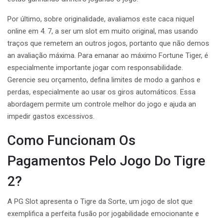
Por último, sobre originalidade, avaliamos este caca niquel
online em 4. 7, a ser um slot em muito original, mas usando
traços que remetem an outros jogos, portanto que não demos
an avaliação máxima. Para emanar ao máximo Fortune Tiger, é
especialmente importante jogar com responsabilidade.
Gerencie seu orçamento, defina limites de modo a ganhos e
perdas, especialmente ao usar os giros automáticos. Essa
abordagem permite um controle melhor do jogo e ajuda an
impedir gastos excessivos.
Como Funcionam Os
Pagamentos Pelo Jogo Do Tigre
2?
A PG Slot apresenta o Tigre da Sorte, um jogo de slot que
exemplifica a perfeita fusão por jogabilidade emocionante e