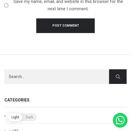
Save my name, email, and website in this browser for the
next time I comment.
CATEGORIES
ALL
Light
Dark