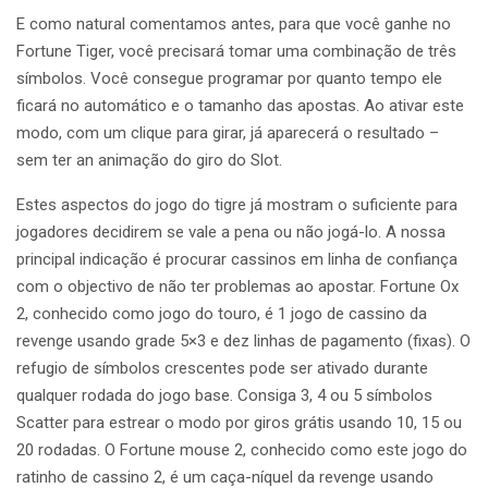
E como natural comentamos antes, para que você ganhe no
Fortune Tiger, você precisará tomar uma combinação de três
símbolos. Você consegue programar por quanto tempo ele
ficará no automático e o tamanho das apostas. Ao ativar este
modo, com um clique para girar, já aparecerá o resultado –
sem ter an animação do giro do Slot.
Estes aspectos do jogo do tigre já mostram o suficiente para
jogadores decidirem se vale a pena ou não jogá-lo. A nossa
principal indicação é procurar cassinos em linha de confiança
com o objectivo de não ter problemas ao apostar. Fortune Ox
2, conhecido como jogo do touro, é 1 jogo de cassino da
revenge usando grade 5×3 e dez linhas de pagamento (fixas). O
refugio de símbolos crescentes pode ser ativado durante
qualquer rodada do jogo base. Consiga 3, 4 ou 5 símbolos
Scatter para estrear o modo por giros grátis usando 10, 15 ou
20 rodadas. O Fortune mouse 2, conhecido como este jogo do
ratinho de cassino 2, é um caça-níquel da revenge usando