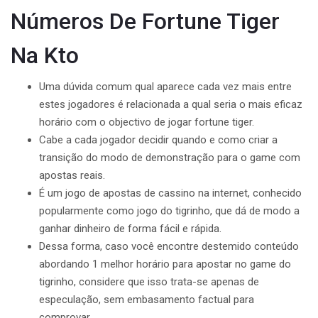
Números De Fortune Tiger
Na Kto
Uma dúvida comum qual aparece cada vez mais entre
estes jogadores é relacionada a qual seria o mais eficaz
horário com o objectivo de jogar fortune tiger.
Cabe a cada jogador decidir quando e como criar a
transição do modo de demonstração para o game com
apostas reais.
É um jogo de apostas de cassino na internet, conhecido
popularmente como jogo do tigrinho, que dá de modo a
ganhar dinheiro de forma fácil e rápida.
Dessa forma, caso você encontre destemido conteúdo
abordando 1 melhor horário para apostar no game do
tigrinho, considere que isso trata-se apenas de
especulação, sem embasamento factual para
comprovar.