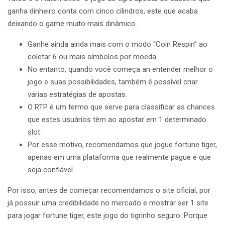
ganha dinheiro conta com cinco cilindros, este que acaba
deixando o game muito mais dinâmico.
Ganhe ainda ainda mais com o modo “Coin Respin” ao
coletar 6 ou mais símbolos por moeda.
No entanto, quando você começa an entender melhor o
jogo e suas possibilidades, também é possível criar
várias estratégias de apostas.
O RTP é um termo que serve para classificar as chances
que estes usuários têm ao apostar em 1 determinado
slot.
Por esse motivo, recomendamos que jogue fortune tiger,
apenas em uma plataforma que realmente pague e que
seja confiável.
Por isso, antes de começar recomendamos o site oficial, por
já possuir uma credibilidade no mercado e mostrar ser 1 site
para jogar fortune tiger, este jogo do tigrinho seguro. Porque