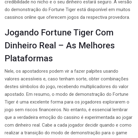
credibilidade no nicho e o seu dinheiro estará seguro. A versão
do demonstração do Fortune Tiger está disponível em muitos
cassinos online que oferecem jogos da respectiva provedora.
Jogando Fortune Tiger Com
Dinheiro Real – As Melhores
Plataformas
Nele, os apostadores podem vir a fazer palpites usando
valores acessíveis e, caso tenham sorte, obter combinações
destes símbolos do jogo, recebendo multiplicadores do valor
apostado. Em resumo, o modo de demonstração do Fortune
Tiger é uma excelente forma para os jogadores explorarem o
jogo sem riscos financeiros. No entanto, é essencial lembrar
que a verdadeira emoção do cassino é experimentada ao jogar
com dinheiro real. Cabe a cada jogador decidir quando e como
realizar a transição do modo de demonstração para o game