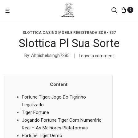
0
SLOTTICA CASINO MOBILE REGISTRADA SOB - 357
Slottica Pl Sua Sorte
By
Abhisheksingh7285
Leave a comment
Content
Fortune Tiger: Jogo Do Tigrinho
Legalizado
Tiger Fortune
Jogando Fortune Tiger Com Numerário
Real – As Melhores Plataformas
Fortune Tiger Demo