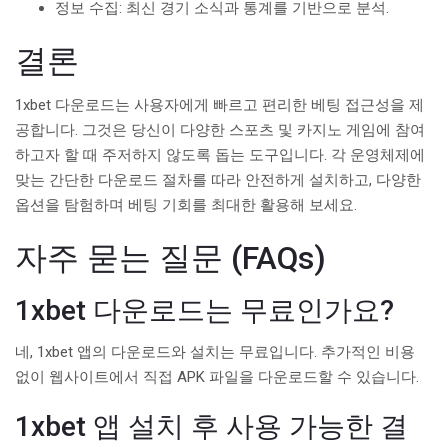
정보 수집: 최신 경기 소식과 통계를 기반으로 분석.
결론
1xbet 다운로드는 사용자에게 빠르고 편리한 베팅 접근성을 제
공합니다. 그것은 당신이 다양한 스포츠 및 카지노 게임에 참여
하고자 할 때 주저하지 않도록 돕는 도구입니다. 각 운영체제에
맞는 간단한 다운로드 절차를 따라 안전하게 설치하고, 다양한
옵션을 탐험하며 베팅 기회를 최대한 활용해 보세요.
자주 묻는 질문 (FAQs)
1xbet 다운로드는 무료인가요?
네, 1xbet 앱의 다운로드와 설치는 무료입니다. 추가적인 비용
없이 웹사이트에서 직접 APK 파일을 다운로드할 수 있습니다.
1xbet 앱 설치 후 사용 가능한 결