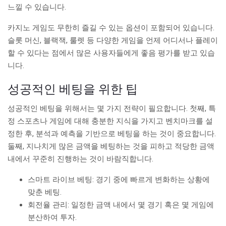
느낄 수 있습니다.
카지노 게임도 무한히 즐길 수 있는 옵션이 포함되어 있습니다.
슬롯 머신, 블랙잭, 룰렛 등 다양한 게임을 언제 어디서나 플레이
할 수 있다는 점에서 많은 사용자들에게 좋음 평가를 받고 있습
니다.
성공적인 베팅을 위한 팁
성공적인 베팅을 위해서는 몇 가지 전략이 필요합니다. 첫째, 특
정 스포츠나 게임에 대해 충분한 지식을 가지고 벤치마크를 설
정한 후, 분석과 예측을 기반으로 베팅을 하는 것이 중요합니다.
둘째, 지나치게 많은 금액을 베팅하는 것을 피하고 적당한 금액
내에서 꾸준히 진행하는 것이 바람직합니다.
스마트 라이브 베팅: 경기 중에 빠르게 변화하는 상황에
맞춘 베팅.
회전율 관리: 일정한 금액 내에서 몇 경기 혹은 몇 게임에
분산하여 투자.