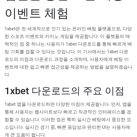
이벤트 체험
1xbet은 전 세계적으로 인기 있는 온라인 베팅 플랫폼으로, 다양
한 스포츠 이벤트와 카지노 게임을 제공합니다. 이 플랫폼의 매
력적인 점 중 하나는 사용자가 1xbet 다운로드를 통해 빠르게 베
팅 기회를 접할 수 있다는 것입니다. 이 기사에서는 1xbet 다운
로드의 이점과 다운로드 과정을 소개하며, 사용자에게 베팅 이
벤트에 대한 쉽고 빠른 접근성을 제공하는 방법을 설명하겠습니
다.
1xbet 다운로드의 주요 이점
1xbet 앱을 다운로드하면 다양한 이점이 제공됩니다. 먼저, 앱을
통해 사용자는 웹사이트보다 빠르고 직관적인 인터페이스를 경
험할 수 있습니다. 이러한 점은 특히 실시간 베팅에서 중요한 요
소입니다. 실시간 경기 중, 빠른 응답성과 편리한 UI는 사용자에
게 큰 도움이 됩니다.