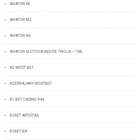
AVIATOR KE
AVIATOR MZ
AVIATOR NG
AVIATOR SLOTTICA BĘDZIE TWOJA – 748
AZ MOST BET
AZERBAJANY MOSTBET
B1 BET CASINO 944
B1BET APOSTAS
B1BET BR