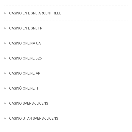
CASINO EN LIGNE ARGENT REEL
CASINO EN LIGNE FR
CASINO ONLINA CA
CASINO ONLINE 526
CASINO ONLINE AR
CASINÒ ONLINE IT
CASINO SVENSK LICENS
CASINO UTAN SVENSK LICENS