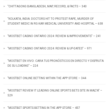
"CHITTAGONG BANGLADESH, MAP, RECORD, & FACTS – 340
"KOLKATA, INDIA: DOCTORS HIT TO PROTEST RAPE, MURDER OF
STUDENT MEDIC IN RG KAR MEDICAL UNIVERSITY AND HOSPITAL – 638
"MOSTBET CASINO ONTARIO 2024: REVIEW & IMPROVEMENTS" – 241
"MOSTBET CASINO ONTARIO 2024: REVIEW & UP-DATES" – 971
"MOSTBET EN VIVO: CARA TUS PRONÓSTICOS EN DIRECTO Y DISFRUTA
DE SU LOADING" – 224
"‎MOSTBET ONLINE BETTING WITHIN THE APP STORE – 344
"MOSTBET REVIEW IT LEADING ONLINE SPORTS BETS SITE IN MALTA" –
529
"‎MOSTBET SPORTS BETTING IN THE APP STORE – 457