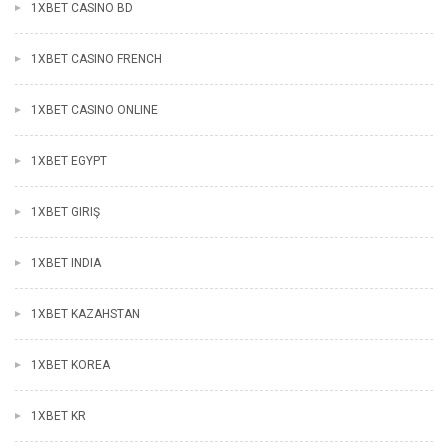
1XBET CASINO BD
1XBET CASINO FRENCH
1XBET CASINO ONLINE
1XBET EGYPT
1XBET GIRIŞ
1XBET INDIA
1XBET KAZAHSTAN
1XBET KOREA
1XBET KR