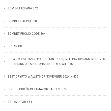
BDM BET ESPANA 342
BDMBET CASINO 388
BDMBET PROMO CODE 564
BEHAR.HR
BELGIUM VS FRANCE PREDICTION, ODDS, BETTING TIPS AND BEST BETS
REGARDING UEFA NATIONS GROUP MATCH – 36
BEST CRYPTO WALLETS OF NOVEMBER 2024 – 455
BESTES CBD ÖL BEI AMAZON KAUFEN – 78
BET AVIATOR 664