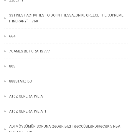
22BET IT
33 FINEST ACTIVITIES TO DO IN THESSALONIKI, GREECE THE SUPREME
ITINERARY" – 760
664
7GAMES BET GRATIS 777
805
888STARZ BD
A16Z GENERATIVE AI
A16Z GENERATIVE AI 1
ADI MÖVSÜMÜN SONUNA QƏDƏR BIZI TƏƏCCÜBLƏNDIRƏCƏK 5 NBA