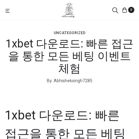
0
UNCATEGORIZED
1xbet 다운로드: 빠른 접근
을 통한 모든 베팅 이벤트
체험
By
Abhisheksingh7285
1xbet 다운로드: 빠른
접근을 통한 모든 베팅