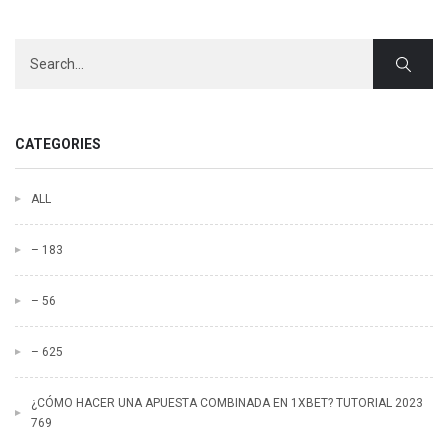
CATEGORIES
ALL
– 183
– 56
– 625
¿CÓMO HACER UNA APUESTA COMBINADA EN 1XBET? TUTORIAL 2023
769