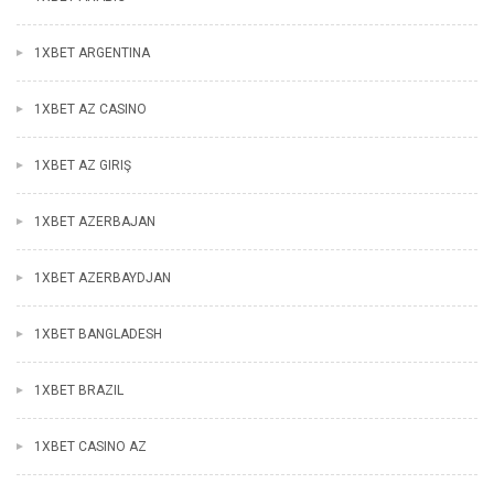
1XBET ARGENTINA
1XBET AZ CASINO
1XBET AZ GIRIŞ
1XBET AZERBAJAN
1XBET AZERBAYDJAN
1XBET BANGLADESH
1XBET BRAZIL
1XBET CASINO AZ