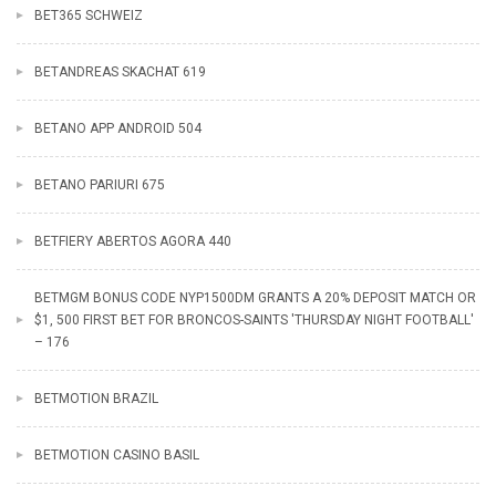
BET365 SCHWEIZ
BETANDREAS SKACHAT 619
BETANO APP ANDROID 504
BETANO PARIURI 675
BETFIERY ABERTOS AGORA 440
BETMGM BONUS CODE NYP1500DM GRANTS A 20% DEPOSIT MATCH OR
$1, 500 FIRST BET FOR BRONCOS-SAINTS 'THURSDAY NIGHT FOOTBALL'
– 176
BETMOTION BRAZIL
BETMOTION CASINO BASIL