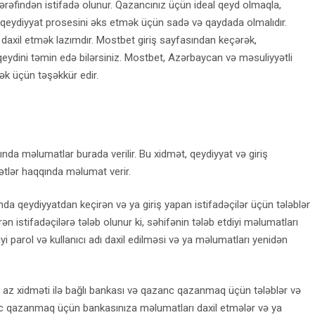
əfindən istifadə olunur. Qazancınız üçün ideal qeyd olmaqla,
qeydiyyat prosesini əks etmək üçün sadə və qaydada olmalıdır.
daxil etmək lazımdır. Mostbet giriş sayfasından keçərək,
eydini təmin edə bilərsiniz. Mostbet, Azərbaycan və məsuliyyətli
k üçün təşəkkür edir.
nda məlumatlar burada verilir. Bu xidmət, qeydiyyat və giriş
tlər haqqında məlumat verir.
a qeydiyyatdan keçirən və ya giriş yapan istifadəçilər üçün tələblər
 istifadəçilərə tələb olunur ki, səhifənin tələb etdiyi məlumatları
iyi parol və kullanıcı adı daxil edilməsi və ya məlumatları yenidən
z xidməti ilə bağlı bankası və qazanc qazanmaq üçün tələblər və
anc qazanmaq üçün bankasınıza məlumatları daxil etmələr və ya