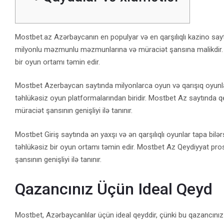
Mostbet.az Azərbaycanın en populyar və en qarşılıqlı kazino sayt
milyonlu məzmunlu məzmunlarına və müraciət şansına malikdir
bir oyun ortamı təmin edir.
Mostbet Azerbaycan saytında milyonlarca oyun və qarışıq oyunlar
təhlükəsiz oyun platformalarından biridir. Mostbet Az saytında q
müraciət şansının genişliyi ilə tanınır.
Mostbet Giriş saytında ən yaxşı və ən qarşılıqlı oyunlar tapa bil
təhlükəsiz bir oyun ortamı təmin edir. Mostbet Az Qeydiyyat pro
şansının genişliyi ilə tanınır.
Qazancınız Üçün Ideal Qeyd
Mostbet, Azərbaycanlılar üçün ideal qeyddir, çünki bu qazancın