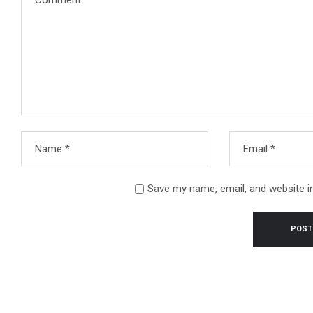
Name
*
Email
*
Save my name, email, and website in