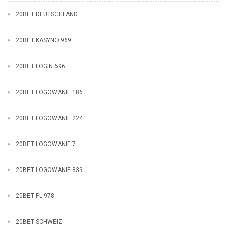
20BET DEUTSCHLAND
20BET KASYNO 969
20BET LOGIN 696
20BET LOGOWANIE 186
20BET LOGOWANIE 224
20BET LOGOWANIE 7
20BET LOGOWANIE 839
20BET PL 978
20BET SCHWEIZ