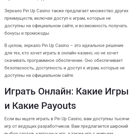
Зеркало Pin Up Casino также предлагает множество других
преимуществ, включая доступ к играм, которые не
доступны на официальном сайте, и возможность получать
бонусы и промокоды.
В целом, зеркало Pin Up Casino – это идеальное решение
для тех, кто хочет играть в онлайн-казино, но не хочет
скачивать программное обеспечение. Оно обеспечивает
безопасность, доступность и доступ к играм, которые не
доступны на официальном сайте.
Играть Онлайн: Какие Игры
и Какие Payouts
Если вы ищете играть в Pin Up Casino, вам доступны тысячи
игр от ведущих разработчиков. Вам предлагается широкий
выбор слотов, карточных игр, а также игр с живыми