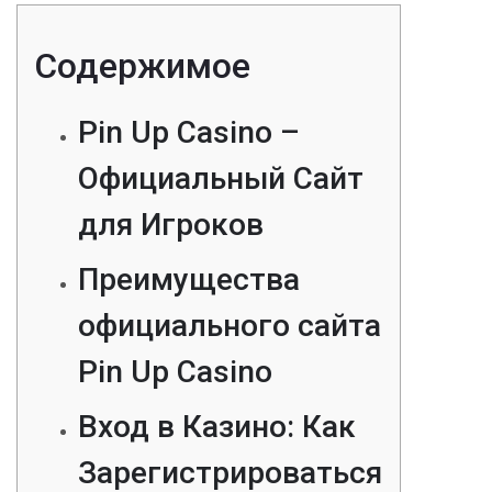
Содержимое
Pin Up Casino –
Официальный Сайт
для Игроков
Преимущества
официального сайта
Pin Up Casino
Вход в Казино: Как
Зарегистрироваться