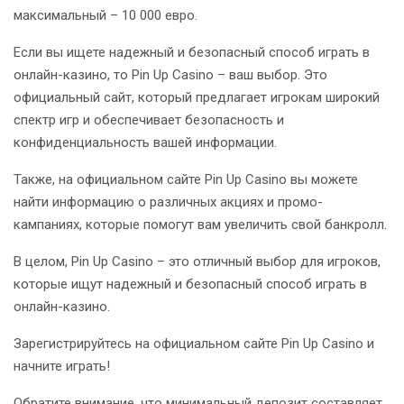
максимальный – 10 000 евро.
Если вы ищете надежный и безопасный способ играть в
онлайн-казино, то Pin Up Casino – ваш выбор. Это
официальный сайт, который предлагает игрокам широкий
спектр игр и обеспечивает безопасность и
конфиденциальность вашей информации.
Также, на официальном сайте Pin Up Casino вы можете
найти информацию о различных акциях и промо-
кампаниях, которые помогут вам увеличить свой банкролл.
В целом, Pin Up Casino – это отличный выбор для игроков,
которые ищут надежный и безопасный способ играть в
онлайн-казино.
Зарегистрируйтесь на официальном сайте Pin Up Casino и
начните играть!
Обратите внимание, что минимальный депозит составляет