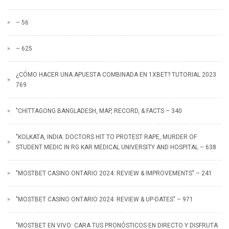
– 56
– 625
¿CÓMO HACER UNA APUESTA COMBINADA EN 1XBET? TUTORIAL 2023
769
"CHITTAGONG BANGLADESH, MAP, RECORD, & FACTS – 340
"KOLKATA, INDIA: DOCTORS HIT TO PROTEST RAPE, MURDER OF
STUDENT MEDIC IN RG KAR MEDICAL UNIVERSITY AND HOSPITAL – 638
"MOSTBET CASINO ONTARIO 2024: REVIEW & IMPROVEMENTS" – 241
"MOSTBET CASINO ONTARIO 2024: REVIEW & UP-DATES" – 971
"MOSTBET EN VIVO: CARA TUS PRONÓSTICOS EN DIRECTO Y DISFRUTA