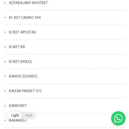
AZERBAJANY MOSTBET
B1 BET CASINO 944
B1BET APOSTAS
B1BET BR
B1BET BRAZIL
BAHIGO SCHWEIZ
BAIXAR PAGBET 372
BANKOBET
Light
Dark
BASARIBET