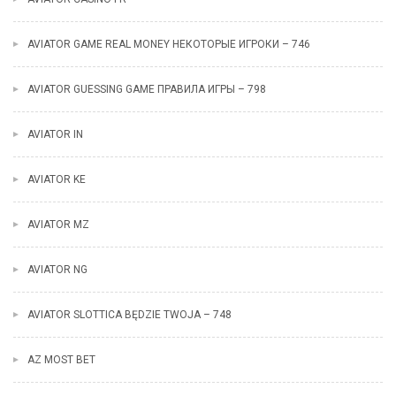
AVIATOR GAME REAL MONEY НЕКОТОРЫЕ ИГРОКИ – 746
AVIATOR GUESSING GAME ПРАВИЛА ИГРЫ – 798
AVIATOR IN
AVIATOR KE
AVIATOR MZ
AVIATOR NG
AVIATOR SLOTTICA BĘDZIE TWOJA – 748
AZ MOST BET