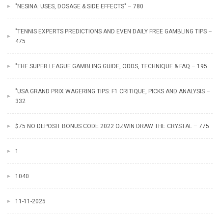
"NESINA: USES, DOSAGE & SIDE EFFECTS" – 780
"TENNIS EXPERTS PREDICTIONS AND EVEN DAILY FREE GAMBLING TIPS –
475
"THE SUPER LEAGUE GAMBLING GUIDE, ODDS, TECHNIQUE & FAQ – 195
"USA GRAND PRIX WAGERING TIPS: F1 CRITIQUE, PICKS AND ANALYSIS –
332
$75 NO DEPOSIT BONUS CODE 2022 OZWIN DRAW THE CRYSTAL – 775
1
1040
11-11-2025