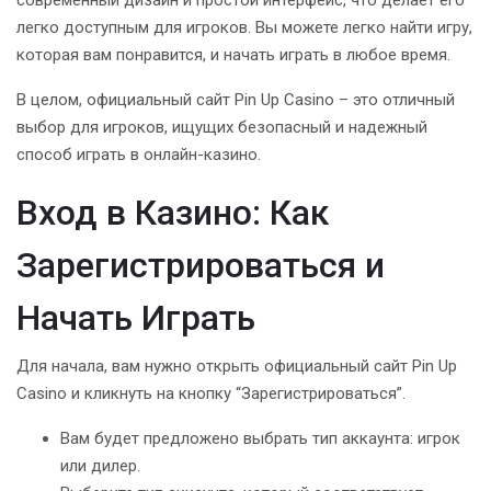
современный дизайн и простой интерфейс, что делает его
легко доступным для игроков. Вы можете легко найти игру,
которая вам понравится, и начать играть в любое время.
В целом, официальный сайт Pin Up Casino – это отличный
выбор для игроков, ищущих безопасный и надежный
способ играть в онлайн-казино.
Вход в Казино: Как
Зарегистрироваться и
Начать Играть
Для начала, вам нужно открыть официальный сайт Pin Up
Casino и кликнуть на кнопку “Зарегистрироваться”.
Вам будет предложено выбрать тип аккаунта: игрок
или дилер.