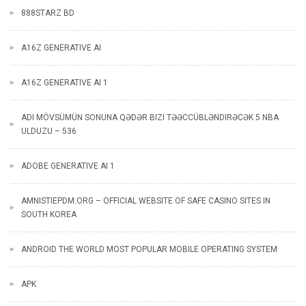
888STARZ BD
A16Z GENERATIVE AI
A16Z GENERATIVE AI 1
ADI MÖVSÜMÜN SONUNA QƏDƏR BIZI TƏƏCCÜBLƏNDIRƏCƏK 5 NBA
ULDUZU – 536
ADOBE GENERATIVE AI 1
AMNISTIEPDM.ORG – OFFICIAL WEBSITE OF SAFE CASINO SITES IN
SOUTH KOREA
ANDROID THE WORLD MOST POPULAR MOBILE OPERATING SYSTEM
APK