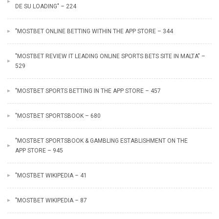
DE SU LOADING" – 224
"‎MOSTBET ONLINE BETTING WITHIN THE APP STORE – 344
"MOSTBET REVIEW IT LEADING ONLINE SPORTS BETS SITE IN MALTA" –
529
"‎MOSTBET SPORTS BETTING IN THE APP STORE – 457
"MOSTBET SPORTSBOOK – 680
"‎MOSTBET SPORTSBOOK & GAMBLING ESTABLISHMENT ON THE
APP STORE – 945
"MOSTBET WIKIPEDIA – 41
"MOSTBET WIKIPEDIA – 87