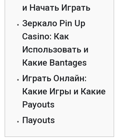
и Начать Играть
Зеркало Pin Up
Casino: Как
Использовать и
Какие Вantages
Играть Онлайн:
Какие Игры и Какие
Payouts
Пayouts