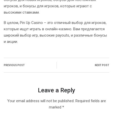
игроков, и бонусы для игроков, которые играют с
высокими ставками.
В целом, Pin Up Casino – это отличный выбор для игроков,
которые ищут играть в онлайн-казино. Вам предлагается
широкий выбор игр, высокие payouts, и различные бонусы
и акции.
PREVIOUS POST
NEXT POST
Leave a Reply
Your email address will not be published.
Required fields are
marked
*