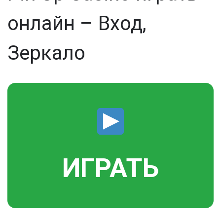
онлайн – Вход,
Зеркало
ИГРАТЬ