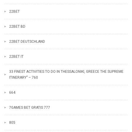
22BET
22BET BD
22BET DEUTSCHLAND
22BET IT
33 FINEST ACTIVITIES TO DO IN THESSALONIKI, GREECE THE SUPREME
ITINERARY" – 760
664
7GAMES BET GRATIS 777
805