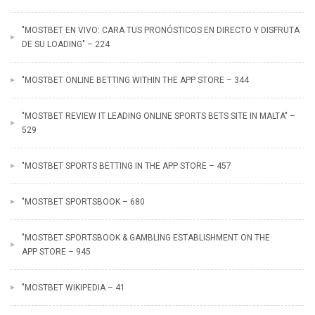
"MOSTBET EN VIVO: CARA TUS PRONÓSTICOS EN DIRECTO Y DISFRUTA
DE SU LOADING" – 224
"‎MOSTBET ONLINE BETTING WITHIN THE APP STORE – 344
"MOSTBET REVIEW IT LEADING ONLINE SPORTS BETS SITE IN MALTA" –
529
"‎MOSTBET SPORTS BETTING IN THE APP STORE – 457
"MOSTBET SPORTSBOOK – 680
"‎MOSTBET SPORTSBOOK & GAMBLING ESTABLISHMENT ON THE
APP STORE – 945
"MOSTBET WIKIPEDIA – 41