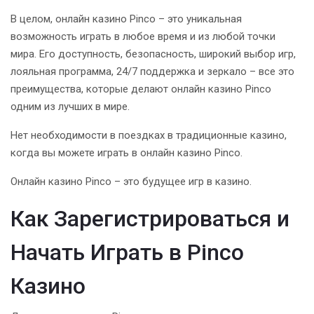
В целом, онлайн казино Pinco – это уникальная
возможность играть в любое время и из любой точки
мира. Его доступность, безопасность, широкий выбор игр,
лояльная программа, 24/7 поддержка и зеркало – все это
преимущества, которые делают онлайн казино Pinco
одним из лучших в мире.
Нет необходимости в поездках в традиционные казино,
когда вы можете играть в онлайн казино Pinco.
Онлайн казино Pinco – это будущее игр в казино.
Как Зарегистрироваться и
Начать Играть в Pinco
Казино