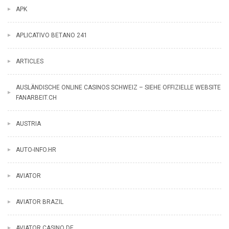
APK
APLICATIVO BETANO 241
ARTICLES
AUSLÄNDISCHE ONLINE CASINOS SCHWEIZ – SIEHE OFFIZIELLE WEBSITE
FANARBEIT.CH
AUSTRIA
AUTO-INFO.HR
AVIATOR
AVIATOR BRAZIL
AVIATOR CASINO DE