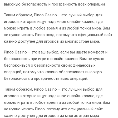
высокую безопасность и прозрачность всех операций.
Таким образом, Pinco Casino – это лучший выбор для
игроков, которые ищут надежное онлайн-казино, где
можно играть в любое время и из любой точки мира. Вам
не нужно искать Pinco вход, потому что официальный сайт
казино доступен для игроков из многих стран мира.
Pinco Casino – это ваш выбор, если вы ищете комфорт и
безопасность при игре в онлайн-казино. Вам не нужно
беспокоиться о безопасности своих финансовых
операций, потому что казино обеспечивает высокую
безопасность и прозрачность всех операций.
Таким образом, Pinco Casino – это лучший выбор для
игроков, которые ищут надежное онлайн-казино, где
можно играть в любое время и из любой точки мира. Вам
не нужно искать Pinco, потому что официальный сайт
казино доступен для игроков из многих стран мира.