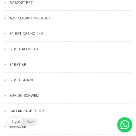
AZ MOST BET
AZERBAJANY MOSTBET
B1 BET CASINO 944
B1BET APOSTAS
B1BET BR
B1BET BRAZIL
BAHIGO SCHWEIZ
BAIXAR PAGBET 372
Light
Dark
BANKOBET