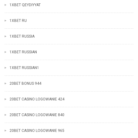
1XBET QEYDIYYAT
1XBET RU
1XBET RUSSIA
1XBET RUSSIAN
1XBET RUSSIAN1
20BET BONUS 944
20BET CASINO LOGOWANIE 424
20BET CASINO LOGOWANIE 840
20BET CASINO LOGOWANIE 965