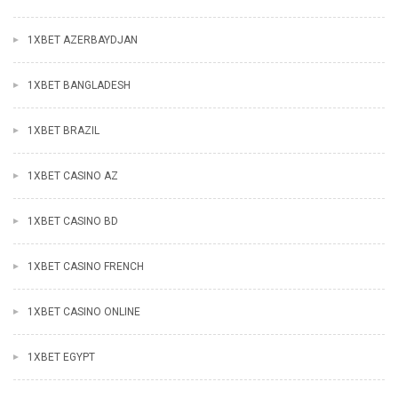
1XBET AZERBAYDJAN
1XBET BANGLADESH
1XBET BRAZIL
1XBET CASINO AZ
1XBET CASINO BD
1XBET CASINO FRENCH
1XBET CASINO ONLINE
1XBET EGYPT