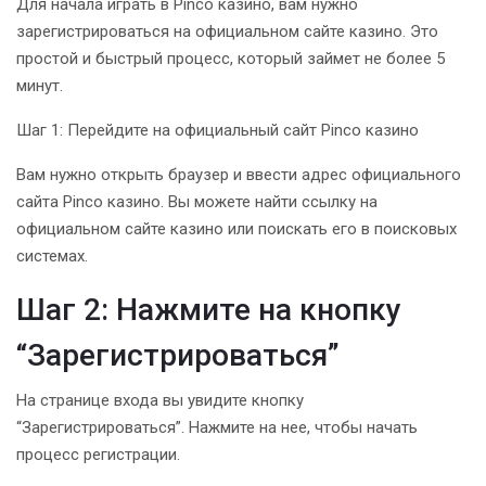
Для начала играть в Pinco казино, вам нужно
зарегистрироваться на официальном сайте казино. Это
простой и быстрый процесс, который займет не более 5
минут.
Шаг 1: Перейдите на официальный сайт Pinco казино
Вам нужно открыть браузер и ввести адрес официального
сайта Pinco казино. Вы можете найти ссылку на
официальном сайте казино или поискать его в поисковых
системах.
Шаг 2: Нажмите на кнопку
“Зарегистрироваться”
На странице входа вы увидите кнопку
“Зарегистрироваться”. Нажмите на нее, чтобы начать
процесс регистрации.