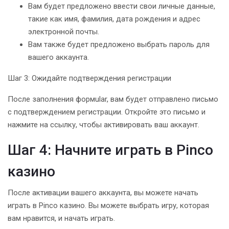
Вам будет предложено ввести свои личные данные,
такие как имя, фамилия, дата рождения и адрес
электронной почты.
Вам также будет предложено выбрать пароль для
вашего аккаунта.
Шаг 3: Ожидайте подтверждения регистрации
После заполнения формular, вам будет отправлено письмо
с подтверждением регистрации. Откройте это письмо и
нажмите на ссылку, чтобы активировать ваш аккаунт.
Шаг 4: Начните играть в Pinco
казино
После активации вашего аккаунта, вы можете начать
играть в Pinco казино. Вы можете выбрать игру, которая
вам нравится, и начать играть.