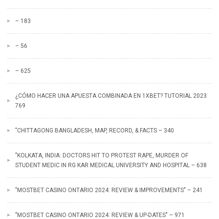
– 183
– 56
– 625
¿CÓMO HACER UNA APUESTA COMBINADA EN 1XBET? TUTORIAL 2023
769
"CHITTAGONG BANGLADESH, MAP, RECORD, & FACTS – 340
"KOLKATA, INDIA: DOCTORS HIT TO PROTEST RAPE, MURDER OF
STUDENT MEDIC IN RG KAR MEDICAL UNIVERSITY AND HOSPITAL – 638
"MOSTBET CASINO ONTARIO 2024: REVIEW & IMPROVEMENTS" – 241
"MOSTBET CASINO ONTARIO 2024: REVIEW & UP-DATES" – 971