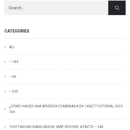
CATEGORIES
ALL
– 183
– 56
– 625
¿CÓMO HACER UNA APUESTA COMBINADA EN 1XBET? TUTORIAL 2023
769
"CHITTAGONG BANGLADESH, MAP, RECORD, & FACTS – 340