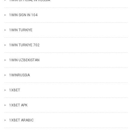
1WIN OFFICIAL IN RUSSIA
1WIN SIGN IN 104
1WIN TURKIYE
1WIN TURKIYE 702
1WIN UZBEKISTAN
1WINRUSSIA
1XBET
1XBET APK
1XBET ARABIC