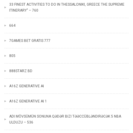
33 FINEST ACTIVITIES TO DO IN THESSALONIKI, GREECE THE SUPREME
ITINERARY" – 760
664
7GAMES BET GRATIS 777
805
888STARZ BD
A16Z GENERATIVE AI
A16Z GENERATIVE AI 1
ADI MÖVSÜMÜN SONUNA QƏDƏR BIZI TƏƏCCÜBLƏNDIRƏCƏK 5 NBA
ULDUZU – 536