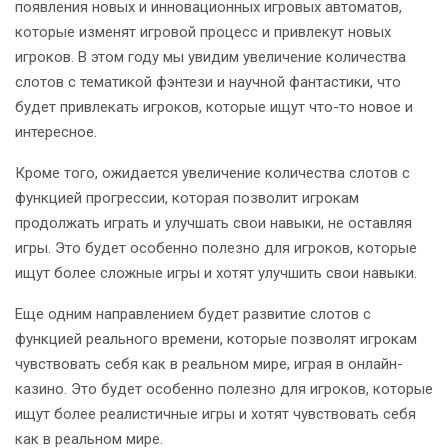
появления новых и инновационных игровых автоматов,
которые изменят игровой процесс и привлекут новых
игроков. В этом году мы увидим увеличение количества
слотов с тематикой фэнтези и научной фантастики, что
будет привлекать игроков, которые ищут что-то новое и
интересное.
Кроме того, ожидается увеличение количества слотов с
функцией прогрессии, которая позволит игрокам
продолжать играть и улучшать свои навыки, не оставляя
игры. Это будет особенно полезно для игроков, которые
ищут более сложные игры и хотят улучшить свои навыки.
Еще одним направлением будет развитие слотов с
функцией реального времени, которые позволят игрокам
чувствовать себя как в реальном мире, играя в онлайн-
казино. Это будет особенно полезно для игроков, которые
ищут более реалистичные игры и хотят чувствовать себя
как в реальном мире.