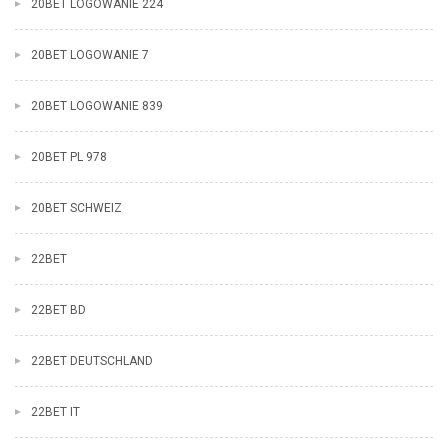
20BET LOGOWANIE 224
20BET LOGOWANIE 7
20BET LOGOWANIE 839
20BET PL 978
20BET SCHWEIZ
22BET
22BET BD
22BET DEUTSCHLAND
22BET IT