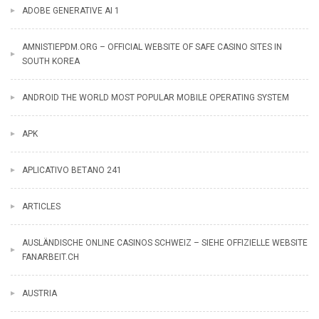
ADOBE GENERATIVE AI 1
AMNISTIEPDM.ORG – OFFICIAL WEBSITE OF SAFE CASINO SITES IN
SOUTH KOREA
ANDROID THE WORLD MOST POPULAR MOBILE OPERATING SYSTEM
APK
APLICATIVO BETANO 241
ARTICLES
AUSLÄNDISCHE ONLINE CASINOS SCHWEIZ – SIEHE OFFIZIELLE WEBSITE
FANARBEIT.CH
AUSTRIA