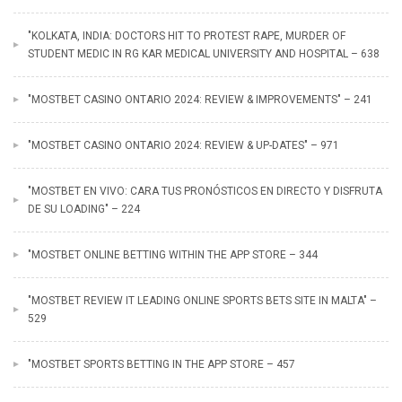
"KOLKATA, INDIA: DOCTORS HIT TO PROTEST RAPE, MURDER OF
STUDENT MEDIC IN RG KAR MEDICAL UNIVERSITY AND HOSPITAL – 638
"MOSTBET CASINO ONTARIO 2024: REVIEW & IMPROVEMENTS" – 241
"MOSTBET CASINO ONTARIO 2024: REVIEW & UP-DATES" – 971
"MOSTBET EN VIVO: CARA TUS PRONÓSTICOS EN DIRECTO Y DISFRUTA
DE SU LOADING" – 224
"‎MOSTBET ONLINE BETTING WITHIN THE APP STORE – 344
"MOSTBET REVIEW IT LEADING ONLINE SPORTS BETS SITE IN MALTA" –
529
"‎MOSTBET SPORTS BETTING IN THE APP STORE – 457