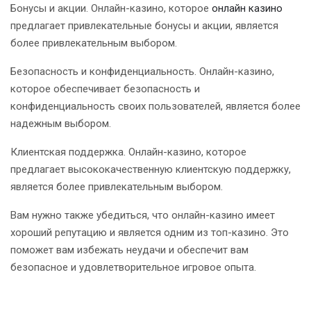
Бонусы и акции. Онлайн-казино, которое
онлайн казино
предлагает привлекательные бонусы и акции, является
более привлекательным выбором.
Безопасность и конфиденциальность. Онлайн-казино,
которое обеспечивает безопасность и
конфиденциальность своих пользователей, является более
надежным выбором.
Клиентская поддержка. Онлайн-казино, которое
предлагает высококачественную клиентскую поддержку,
является более привлекательным выбором.
Вам нужно также убедиться, что онлайн-казино имеет
хороший репутацию и является одним из топ-казино. Это
поможет вам избежать неудачи и обеспечит вам
безопасное и удовлетворительное игровое опыта.