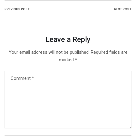
PREVIOUS POST
NEXT POST
Leave a Reply
Your email address will not be published.
Required fields are
marked
*
Comment
*