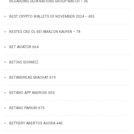
REGARDING UEFA NATIONS GROUP MATCH – 36
BEST CRYPTO WALLETS OF NOVEMBER 2024 – 455
BESTES CBD ÖL BEI AMAZON KAUFEN – 78
BET AVIATOR 664
BET365 SCHWEIZ
BETANDREAS SKACHAT 619
BETANO APP ANDROID 504
BETANO PARIURI 675
BETFIERY ABERTOS AGORA 440