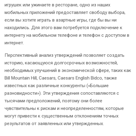
игрушек или ужинаете в ресторане, одно из наших
мобильных приложений предоставляет свободу выбора,
если вы хотите играть в азартные игры, где бы вы ни
находились. Для этого вам потребуется подключение к
интернету на мобильном телефоне и телефон с доступом в
интернет.
Перспективный анализ утверждений позволяет создать
историю, касающуюся долгосрочных возможностей,
необходимых улучшений в экономической сфере, таких как
Bill Mountain Hill, Caesars, Caesars English Bidco, также
известных как различные конкуренты («Большие
разновидности»). Эти утверждения сопоставляются с
тысячами предположений, поэтому они более
чувствительны к рискам и неопределенностям, которые
могут привести к существенным отклонениям точных
результатов от заявленных или утвержденных.