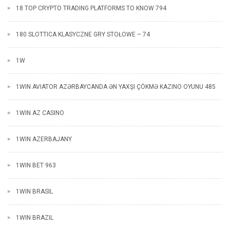
18 TOP CRYPTO TRADING PLATFORMS TO KNOW 794
180 SLOTTICA KLASYCZNE GRY STOŁOWE – 74
1W
1WIN AVIATOR AZƏRBAYCANDA ƏN YAXŞI ÇÖKMƏ KAZINO OYUNU 485
1WIN AZ CASINO
1WIN AZERBAJANY
1WIN BET 963
1WIN BRASIL
1WIN BRAZIL