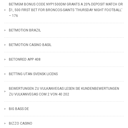
BETMGM BONUS CODE NYP1500DM GRANTS A 20% DEPOSIT MATCH OR
$1, 500 FIRST BET FOR BRONCOS-SAINTS 'THURSDAY NIGHT FOOTBALL'
– 176
BETMOTION BRAZIL
BETMOTION CASINO BASIL
BETONRED APP 408
BETTING UTAN SVENSK LICENS
BEWERTUNGEN ZU VULKANVEGAS LESEN SIE KUNDENBEWERTUNGEN
ZU VULKANVEGAS COM 2 VON 40 202
BIG BASS DE
BIZZO CASINO