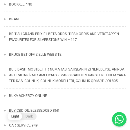
BOOKKEEPING
BRAND
BRITISH GRAND PRIX F1 BETS ODDS, TIPS NORRIS AND VERSTAPPEN
FAVOURITES FOR SILVERSTONE WIN – 117
BRUCE BET OFFIZIELLE WEBSITE
BU 5 BASIT MOSTBET TR NUMARASI SATIŞLARINIZI NEREDEYSE ANINDA
ARTIRACAK İZMIR AMELIYATSIZ VARIS RADIOFREKANS LENF ÖDEM YARA
TEDAVISI GƏLINLIK, GƏLINLIK MODELLERI, GƏLINLIK QIYMƏTLƏRI 805
BUKMACHERZY ONLINE
BUY CBD OIL BLESSEDCBD 868
Light
Dark
CAR SERVICE 949