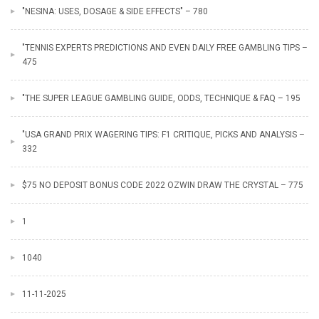
"NESINA: USES, DOSAGE & SIDE EFFECTS" – 780
"TENNIS EXPERTS PREDICTIONS AND EVEN DAILY FREE GAMBLING TIPS –
475
"THE SUPER LEAGUE GAMBLING GUIDE, ODDS, TECHNIQUE & FAQ – 195
"USA GRAND PRIX WAGERING TIPS: F1 CRITIQUE, PICKS AND ANALYSIS –
332
$75 NO DEPOSIT BONUS CODE 2022 OZWIN DRAW THE CRYSTAL – 775
1
1040
11-11-2025