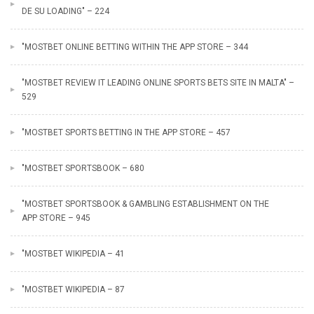
DE SU LOADING" – 224
"‎MOSTBET ONLINE BETTING WITHIN THE APP STORE – 344
"MOSTBET REVIEW IT LEADING ONLINE SPORTS BETS SITE IN MALTA" –
529
"‎MOSTBET SPORTS BETTING IN THE APP STORE – 457
"MOSTBET SPORTSBOOK – 680
"‎MOSTBET SPORTSBOOK & GAMBLING ESTABLISHMENT ON THE
APP STORE – 945
"MOSTBET WIKIPEDIA – 41
"MOSTBET WIKIPEDIA – 87