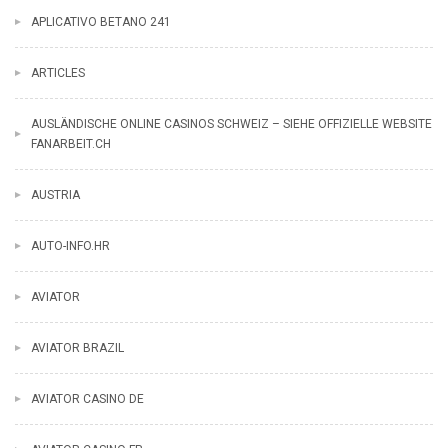
APLICATIVO BETANO 241
ARTICLES
AUSLÄNDISCHE ONLINE CASINOS SCHWEIZ – SIEHE OFFIZIELLE WEBSITE
FANARBEIT.CH
AUSTRIA
AUTO-INFO.HR
AVIATOR
AVIATOR BRAZIL
AVIATOR CASINO DE