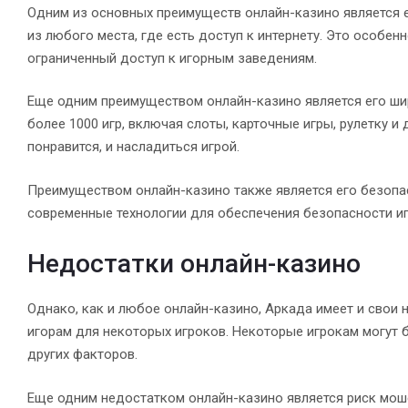
Одним из основных преимуществ онлайн-казино является е
из любого места, где есть доступ к интернету. Это особен
ограниченный доступ к игорным заведениям.
Еще одним преимуществом онлайн-казино является его ши
более 1000 игр, включая слоты, карточные игры, рулетку и 
понравится, и насладиться игрой.
Преимуществом онлайн-казино также является его безопа
современные технологии для обеспечения безопасности иг
Недостатки онлайн-казино
Однако, как и любое онлайн-казино, Аркада имеет и свои 
игорам для некоторых игроков. Некоторые игрокам могут 
других факторов.
Еще одним недостатком онлайн-казино является риск мош