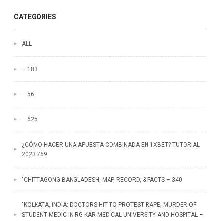
CATEGORIES
ALL
– 183
– 56
– 625
¿CÓMO HACER UNA APUESTA COMBINADA EN 1XBET? TUTORIAL
2023 769
"CHITTAGONG BANGLADESH, MAP, RECORD, & FACTS – 340
"KOLKATA, INDIA: DOCTORS HIT TO PROTEST RAPE, MURDER OF
STUDENT MEDIC IN RG KAR MEDICAL UNIVERSITY AND HOSPITAL –