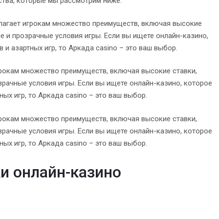
ства, которые мы рассмотрим ниже.
едлагает игрокам множество преимуществ, включая высокие
ые и прозрачные условия игры. Если вы ищете онлайн-казино,
и азартных игр, то Аркада casino – это ваш выбор.
игрокам множество преимуществ, включая высокие ставки,
зрачные условия игры. Если вы ищете онлайн-казино, которое
ых игр, то Аркада casino – это ваш выбор.
игрокам множество преимуществ, включая высокие ставки,
зрачные условия игры. Если вы ищете онлайн-казино, которое
ых игр, то Аркада casino – это ваш выбор.
и онлайн-казино