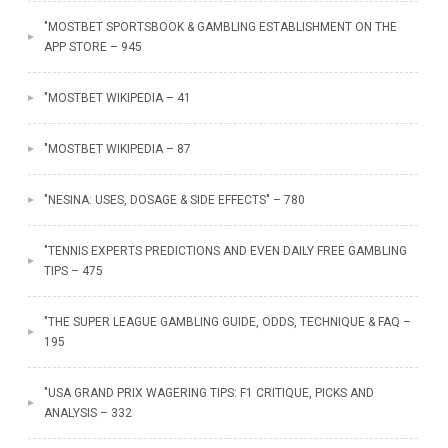
"‎MOSTBET SPORTSBOOK & GAMBLING ESTABLISHMENT ON THE
APP STORE – 945
"MOSTBET WIKIPEDIA – 41
"MOSTBET WIKIPEDIA – 87
"NESINA: USES, DOSAGE & SIDE EFFECTS" – 780
"TENNIS EXPERTS PREDICTIONS AND EVEN DAILY FREE GAMBLING
TIPS – 475
"THE SUPER LEAGUE GAMBLING GUIDE, ODDS, TECHNIQUE & FAQ –
195
"USA GRAND PRIX WAGERING TIPS: F1 CRITIQUE, PICKS AND
ANALYSIS – 332