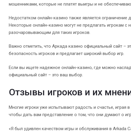
мошенниками, которые не платят выигры и не обеспечиваю
Недостатком онлайн-казино также является ограничение д
Некоторые онлайн-казино могут не предлагать игрокам с н
разочаровывающим для таких игроков.
Важно отметить, что Аркада казино официальный сайт – э
безопасность игроков и предлагает широкий выбор игр.
Если вы ищете надежное онлайн-казино, где можно наслад
официальный сайт – это ваш выбор.
Отзывы игроков и их мнени
Многие игроки уже испытывают радость и счастье, играя в
чтобы дать вам представление о том, что они думают о игр
«Я был удивлен качеством игры и обслуживания в Arkada Ca