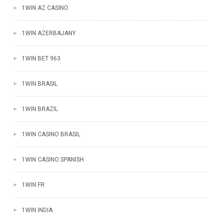
1WIN AZ CASINO
1WIN AZERBAJANY
1WIN BET 963
1WIN BRASIL
1WIN BRAZIL
1WIN CASINO BRASIL
1WIN CASINO SPANISH
1WIN FR
1WIN INDIA