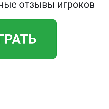
тные отзывы игроков
ГРАТЬ