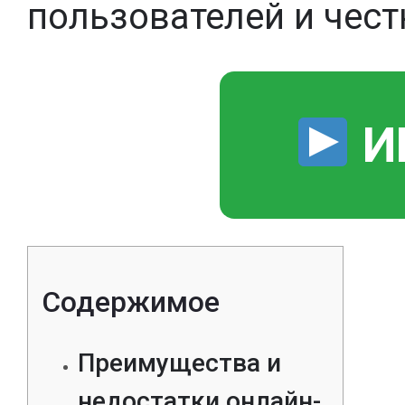
пользователей и чес
И
Содержимое
Преимущества и
недостатки онлайн-