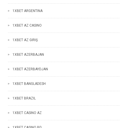
1XBET ARGENTINA
1XBET AZ CASINO
1XBET AZ GIRIŞ
1XBET AZERBAJAN
1XBET AZERBAYDJAN
1XBET BANGLADESH
1XBET BRAZIL
1XBET CASINO AZ
1XBET CASINO BD