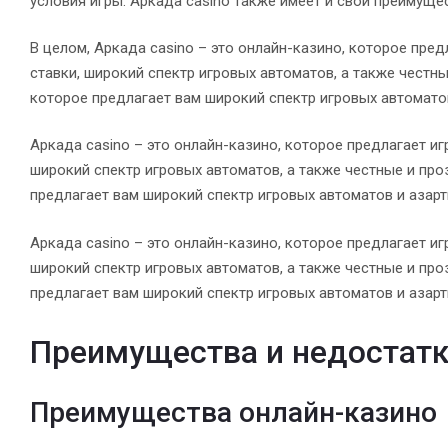
условия игры. Аркада casino также имеет и свои преимуще
В целом, Аркада casino – это онлайн-казино, которое пр
ставки, широкий спектр игровых автоматов, а также честн
которое предлагает вам широкий спектр игровых автоматов 
Аркада casino – это онлайн-казино, которое предлагает 
широкий спектр игровых автоматов, а также честные и про
предлагает вам широкий спектр игровых автоматов и азартн
Аркада casino – это онлайн-казино, которое предлагает 
широкий спектр игровых автоматов, а также честные и про
предлагает вам широкий спектр игровых автоматов и азартн
Преимущества и недостатк
Преимущества онлайн-казино