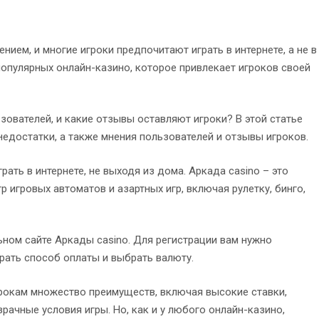
ием, и многие игроки предпочитают играть в интернете, а не в
популярных онлайн-казино, которое привлекает игроков своей
зователей, и какие отзывы оставляют игроки? В этой статье
едостатки, а также мнения пользователей и отзывы игроков.
рать в интернете, не выходя из дома. Аркада casino – это
 игровых автоматов и азартных игр, включая рулетку, бинго,
ьном сайте Аркады casino. Для регистрации вам нужно
рать способ оплаты и выбрать валюту.
игрокам множество преимуществ, включая высокие ставки,
рачные условия игры. Но, как и у любого онлайн-казино,