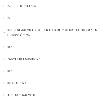
22BET DEUTSCHLAND
22BET IT
33 FINEST ACTIVITIES TO DO IN THESSALONIKI, GREECE THE SUPREME
ITINERARY" – 760
664
7GAMES BET GRATIS 777
805
888STARZ BD
A16Z GENERATIVE AI