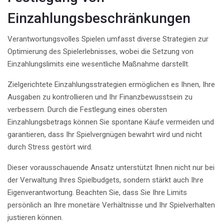
Einzahlungsbeschränkungen
Verantwortungsvolles Spielen umfasst diverse Strategien zur
Optimierung des Spielerlebnisses, wobei die Setzung von
Einzahlungslimits eine wesentliche Maßnahme darstellt.
Zielgerichtete Einzahlungsstrategien ermöglichen es Ihnen, Ihre
Ausgaben zu kontrollieren und Ihr Finanzbewusstsein zu
verbessern. Durch die Festlegung eines obersten
Einzahlungsbetrags können Sie spontane Käufe vermeiden und
garantieren, dass Ihr Spielvergnügen bewahrt wird und nicht
durch Stress gestört wird.
Dieser vorausschauende Ansatz unterstützt Ihnen nicht nur bei
der Verwaltung Ihres Spielbudgets, sondern stärkt auch Ihre
Eigenverantwortung. Beachten Sie, dass Sie Ihre Limits
persönlich an Ihre monetäre Verhältnisse und Ihr Spielverhalten
justieren können.