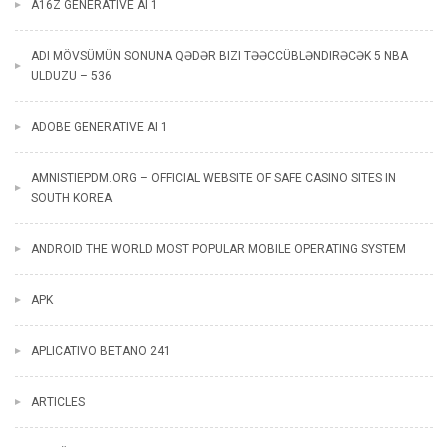
A16Z GENERATIVE AI 1
ADI MÖVSÜMÜN SONUNA QƏDƏR BIZI TƏƏCCÜBLƏNDIRƏCƏK 5 NBA
ULDUZU – 536
ADOBE GENERATIVE AI 1
AMNISTIEPDM.ORG – OFFICIAL WEBSITE OF SAFE CASINO SITES IN
SOUTH KOREA
ANDROID THE WORLD MOST POPULAR MOBILE OPERATING SYSTEM
APK
APLICATIVO BETANO 241
ARTICLES