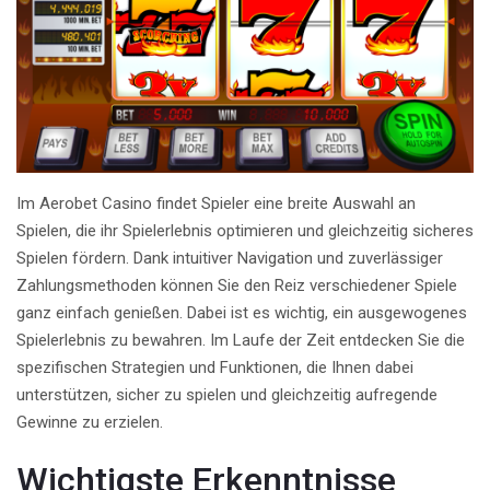
Im Aerobet Casino findet Spieler eine breite Auswahl an
Spielen, die ihr Spielerlebnis optimieren und gleichzeitig sicheres
Spielen fördern. Dank intuitiver Navigation und zuverlässiger
Zahlungsmethoden können Sie den Reiz verschiedener Spiele
ganz einfach genießen. Dabei ist es wichtig, ein ausgewogenes
Spielerlebnis zu bewahren. Im Laufe der Zeit entdecken Sie die
spezifischen Strategien und Funktionen, die Ihnen dabei
unterstützen, sicher zu spielen und gleichzeitig aufregende
Gewinne zu erzielen.
Wichtigste Erkenntnisse