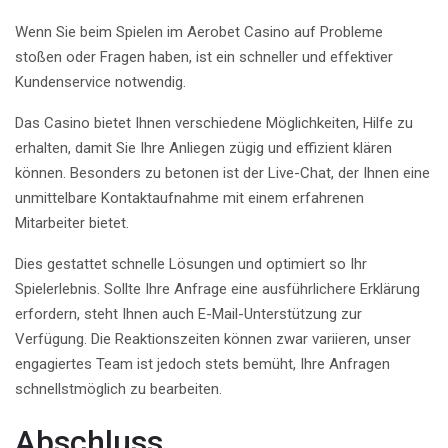
Wenn Sie beim Spielen im Aerobet Casino auf Probleme
stoßen oder Fragen haben, ist ein schneller und effektiver
Kundenservice notwendig.
Das Casino bietet Ihnen verschiedene Möglichkeiten, Hilfe zu
erhalten, damit Sie Ihre Anliegen zügig und effizient klären
können. Besonders zu betonen ist der Live-Chat, der Ihnen eine
unmittelbare Kontaktaufnahme mit einem erfahrenen
Mitarbeiter bietet.
Dies gestattet schnelle Lösungen und optimiert so Ihr
Spielerlebnis. Sollte Ihre Anfrage eine ausführlichere Erklärung
erfordern, steht Ihnen auch E-Mail-Unterstützung zur
Verfügung. Die Reaktionszeiten können zwar variieren, unser
engagiertes Team ist jedoch stets bemüht, Ihre Anfragen
schnellstmöglich zu bearbeiten.
Abschluss