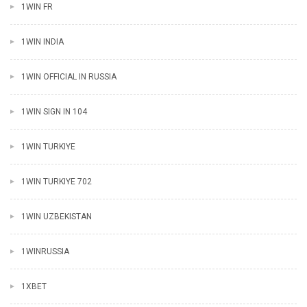
1WIN FR
1WIN INDIA
1WIN OFFICIAL IN RUSSIA
1WIN SIGN IN 104
1WIN TURKIYE
1WIN TURKIYE 702
1WIN UZBEKISTAN
1WINRUSSIA
1XBET