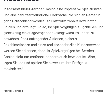
Insgesamt bietet Aerobet Casino eine impressive Spielauswahl
und eine benutzerfreundliche Oberfläche, die sich an Gamer in
ganz Deutschland wendet. Die Plattform fördert bewusstes
Spielen und ermutigt Sie so, Ihr Spielvergnügen zu genießen und
gleichzeitig ein ausgewogenes Gleichgewicht im Leben zu
bewahren. Dank aufregender Aktionen, sicherer
Bezahlmethoden und eines reaktionsschnellen Kundenservice
werden Sie erkennen, dass Ihr Spielvergnügen bei Aerobet
Casino nicht nur amüsant, sondern auch bewusst ist. Also,
legen Sie los und spielen Sie clever, um Ihre Erträge zu
maximieren!
PREVIOUS POST
NEXT POST