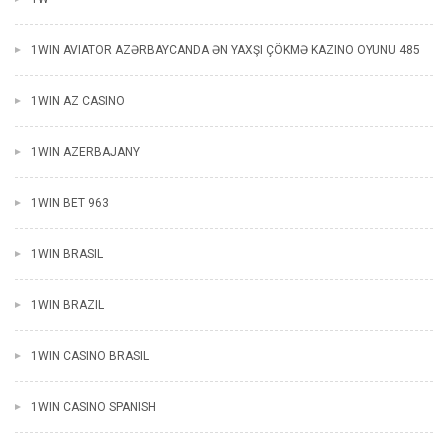
1WIN AVIATOR AZƏRBAYCANDA ƏN YAXŞI ÇÖKMƏ KAZINO OYUNU 485
1WIN AZ CASINO
1WIN AZERBAJANY
1WIN BET 963
1WIN BRASIL
1WIN BRAZIL
1WIN CASINO BRASIL
1WIN CASINO SPANISH