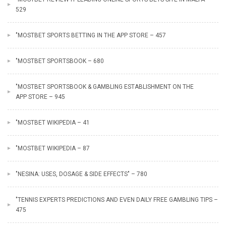
529
"‎MOSTBET SPORTS BETTING IN THE APP STORE – 457
"MOSTBET SPORTSBOOK – 680
"‎MOSTBET SPORTSBOOK & GAMBLING ESTABLISHMENT ON THE
APP STORE – 945
"MOSTBET WIKIPEDIA – 41
"MOSTBET WIKIPEDIA – 87
"NESINA: USES, DOSAGE & SIDE EFFECTS" – 780
"TENNIS EXPERTS PREDICTIONS AND EVEN DAILY FREE GAMBLING TIPS –
475