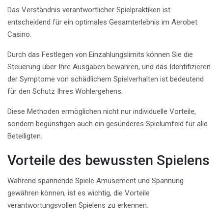
Das Verständnis verantwortlicher Spielpraktiken ist
entscheidend für ein optimales Gesamterlebnis im Aerobet
Casino.
Durch das Festlegen von Einzahlungslimits können Sie die
Steuerung über Ihre Ausgaben bewahren, und das Identifizieren
der Symptome von schädlichem Spielverhalten ist bedeutend
für den Schutz Ihres Wohlergehens.
Diese Methoden ermöglichen nicht nur individuelle Vorteile,
sondern begünstigen auch ein gesünderes Spielumfeld für alle
Beteiligten.
Vorteile des bewussten Spielens
Während spannende Spiele Amüsement und Spannung
gewähren können, ist es wichtig, die Vorteile
verantwortungsvollen Spielens zu erkennen.