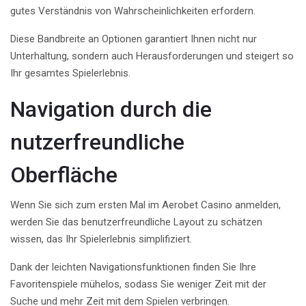
gutes Verständnis von Wahrscheinlichkeiten erfordern.
Diese Bandbreite an Optionen garantiert Ihnen nicht nur
Unterhaltung, sondern auch Herausforderungen und steigert so
Ihr gesamtes Spielerlebnis.
Navigation durch die
nutzerfreundliche
Oberfläche
Wenn Sie sich zum ersten Mal im Aerobet Casino anmelden,
werden Sie das benutzerfreundliche Layout zu schätzen
wissen, das Ihr Spielerlebnis simplifiziert.
Dank der leichten Navigationsfunktionen finden Sie Ihre
Favoritenspiele mühelos, sodass Sie weniger Zeit mit der
Suche und mehr Zeit mit dem Spielen verbringen.