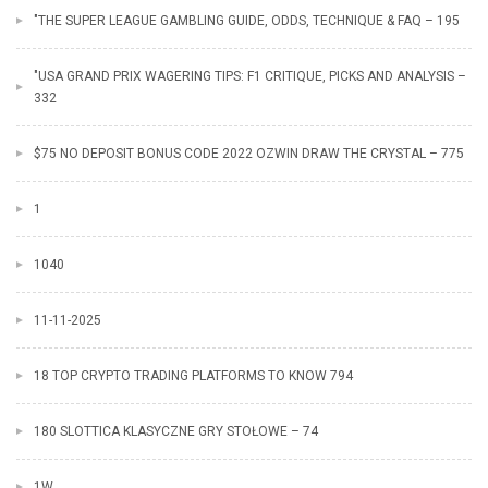
"THE SUPER LEAGUE GAMBLING GUIDE, ODDS, TECHNIQUE & FAQ – 195
"USA GRAND PRIX WAGERING TIPS: F1 CRITIQUE, PICKS AND ANALYSIS –
332
$75 NO DEPOSIT BONUS CODE 2022 OZWIN DRAW THE CRYSTAL – 775
1
1040
11-11-2025
18 TOP CRYPTO TRADING PLATFORMS TO KNOW 794
180 SLOTTICA KLASYCZNE GRY STOŁOWE – 74
1W