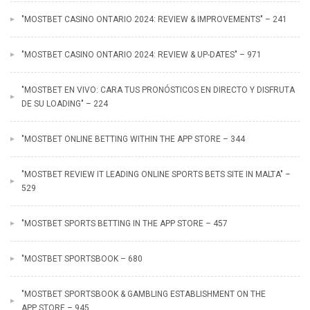
"MOSTBET CASINO ONTARIO 2024: REVIEW & IMPROVEMENTS" – 241
"MOSTBET CASINO ONTARIO 2024: REVIEW & UP-DATES" – 971
"MOSTBET EN VIVO: CARA TUS PRONÓSTICOS EN DIRECTO Y DISFRUTA
DE SU LOADING" – 224
"‎MOSTBET ONLINE BETTING WITHIN THE APP STORE – 344
"MOSTBET REVIEW IT LEADING ONLINE SPORTS BETS SITE IN MALTA" –
529
"‎MOSTBET SPORTS BETTING IN THE APP STORE – 457
"MOSTBET SPORTSBOOK – 680
"‎MOSTBET SPORTSBOOK & GAMBLING ESTABLISHMENT ON THE
APP STORE – 945