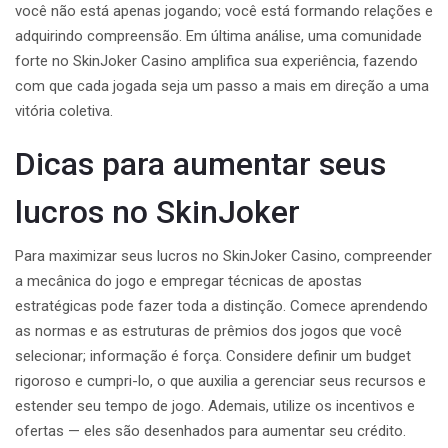
você não está apenas jogando; você está formando relações e
adquirindo compreensão. Em última análise, uma comunidade
forte no SkinJoker Casino amplifica sua experiência, fazendo
com que cada jogada seja um passo a mais em direção a uma
vitória coletiva.
Dicas para aumentar seus
lucros no SkinJoker
Para maximizar seus lucros no SkinJoker Casino, compreender
a mecânica do jogo e empregar técnicas de apostas
estratégicas pode fazer toda a distinção. Comece aprendendo
as normas e as estruturas de prêmios dos jogos que você
selecionar; informação é força. Considere definir um budget
rigoroso e cumpri-lo, o que auxilia a gerenciar seus recursos e
estender seu tempo de jogo. Ademais, utilize os incentivos e
ofertas — eles são desenhados para aumentar seu crédito.