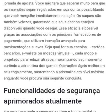
jornada de aposta. Você não terá que esperar muito para que
os inserções sejam registrados em sua conta, possibilitando
que você mergulhe imediatamente na ação. Os saques são
também velozes, garantindo que seus ganhos estejam
disponíveis quando você desejar. Essa eficácia é possível
graças às associações com os principais fornecedores de
pagamento, que utilizam inovação avançada para
movimentações suaves. Seja qual for sua escolha — cartões
bancários, e-wallets ou moedas virtuais —, cada modo é
projetado para reduzir atrasos, maximizando seu momento
curtindo a adrenalina dos games. Operações ágeis melhoram
seu engajamento, sustentando a adrenalina em nível máximo
enquanto você procura sua seguinte conquista.
Funcionalidades de segurança
aprimorados atualmente
Em uma fase onde a segurança online é fundamental, o