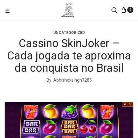
0
UNCATEGORIZED
Cassino SkinJoker –
Cada jogada te aproxima
da conquista no Brasil
By
Abhisheksingh7285