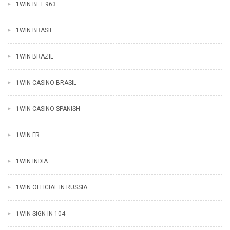
1WIN BET 963
1WIN BRASIL
1WIN BRAZIL
1WIN CASINO BRASIL
1WIN CASINO SPANISH
1WIN FR
1WIN INDIA
1WIN OFFICIAL IN RUSSIA
1WIN SIGN IN 104