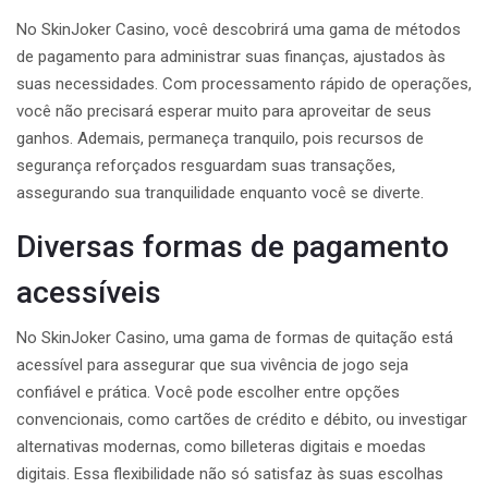
No SkinJoker Casino, você descobrirá uma gama de métodos
de pagamento para administrar suas finanças, ajustados às
suas necessidades. Com processamento rápido de operações,
você não precisará esperar muito para aproveitar de seus
ganhos. Ademais, permaneça tranquilo, pois recursos de
segurança reforçados resguardam suas transações,
assegurando sua tranquilidade enquanto você se diverte.
Diversas formas de pagamento
acessíveis
No SkinJoker Casino, uma gama de formas de quitação está
acessível para assegurar que sua vivência de jogo seja
confiável e prática. Você pode escolher entre opções
convencionais, como cartões de crédito e débito, ou investigar
alternativas modernas, como billeteras digitais e moedas
digitais. Essa flexibilidade não só satisfaz às suas escolhas