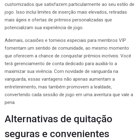
customizados que satisfazem particularmente ao seu estilo de
jogo. Isso inclui limites de inserção mais elevados, retiradas
mais ágeis e ofertas de prêmios personalizadas que
potencializam sua experiência de jogo.
Ademais, ocasiões e torneios especiais para membros VIP
fomentam um sentido de comunidade, ao mesmo momento
que oferecem a chance de conquistar prêmios incríveis. Você
terá gerenciamento de conta dedicado para auxiliá-lo a
maximizar sua vivência. Com novidade de vanguarda na
vanguarda, essas vantagens não apenas aumentam a
entretenimento, mas também promovem a lealdade,
convertendo cada sessão de jogo em uma aventura que vale a
pena.
Alternativas de quitação
seguras e convenientes