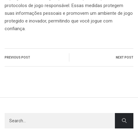
protocolos de jogo responsável. Essas medidas protegem
suas informações pessoais e promovem um ambiente de jogo
protegido e inovador, permitindo que você jogue com
confiança.
PREVIOUS POST
NEXT POST