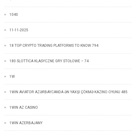
1040
11-11-2025
18 TOP CRYPTO TRADING PLATFORMS TO KNOW 794
180 SLOTTICA KLASYCZNE GRY STOŁOWE – 74
1W
1WIN AVIATOR AZƏRBAYCANDA ƏN YAXŞI ÇÖKMƏ KAZINO OYUNU 485
1WIN AZ CASINO
1WIN AZERBAJANY