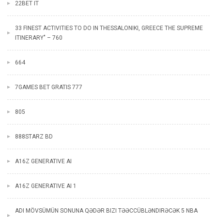
22BET IT
33 FINEST ACTIVITIES TO DO IN THESSALONIKI, GREECE THE SUPREME
ITINERARY" – 760
664
7GAMES BET GRATIS 777
805
888STARZ BD
A16Z GENERATIVE AI
A16Z GENERATIVE AI 1
ADI MÖVSÜMÜN SONUNA QƏDƏR BIZI TƏƏCCÜBLƏNDIRƏCƏK 5 NBA