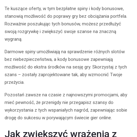
Te kuszące oferty, w tym bezpłatne spiny i kody bonusowe,
stanowią możliwość do poprawy gry bez obciążania portfela.
Rozważnie poszukując tych bonusów, możesz przedłużyć
swoją rozgrywkę i zwiększyć swoje szanse na znaczną
wygraną.
Darmowe spiny umożliwiają na sprawdzenie różnych slotów
bez niebezpieczeństwa, a kody bonusowe zapewniają
możliwość do ekstra środków na sesję gry. Skorzystaj z tych
szans – zostały zaprojektowane tak, aby wzmocnić Twoje
przeżycia.
Pozostań zawsze na czasie z najnowszymi promocjami, aby
mieć pewność, że przenigdy nie przegapisz szansy do
wykorzystania z tych wspaniałych nagród, zapewniając sobie
drogę do sukcesu w porywającym świecie gier online.
Jak zwiększyć wrażenia z