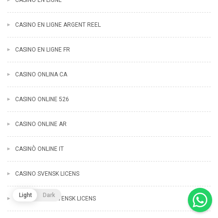
CASINO EN LIGNE
CASINO EN LIGNE ARGENT REEL
CASINO EN LIGNE FR
CASINO ONLINA CA
CASINO ONLINE 526
CASINO ONLINE AR
CASINÒ ONLINE IT
CASINO SVENSK LICENS
Light
Dark
CASINO UTAN SVENSK LICENS