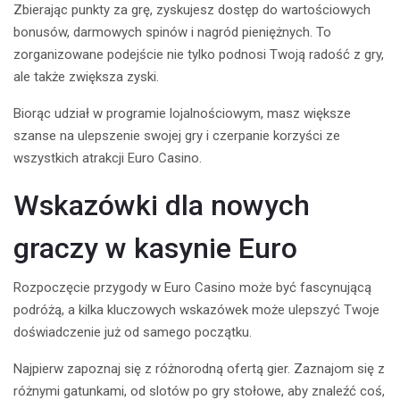
Zbierając punkty za grę, zyskujesz dostęp do wartościowych
bonusów, darmowych spinów i nagród pieniężnych. To
zorganizowane podejście nie tylko podnosi Twoją radość z gry,
ale także zwiększa zyski.
Biorąc udział w programie lojalnościowym, masz większe
szanse na ulepszenie swojej gry i czerpanie korzyści ze
wszystkich atrakcji Euro Casino.
Wskazówki dla nowych
graczy w kasynie Euro
Rozpoczęcie przygody w Euro Casino może być fascynującą
podróżą, a kilka kluczowych wskazówek może ulepszyć Twoje
doświadczenie już od samego początku.
Najpierw zapoznaj się z różnorodną ofertą gier. Zaznajom się z
różnymi gatunkami, od slotów po gry stołowe, aby znaleźć coś,