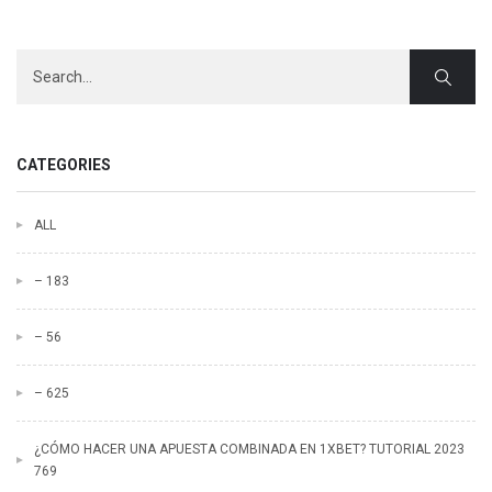
CATEGORIES
ALL
– 183
– 56
– 625
¿CÓMO HACER UNA APUESTA COMBINADA EN 1XBET? TUTORIAL 2023
769