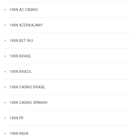
1WIN AZ CASINO
1WIN AZERBAJANY
1WIN BET 963
1WIN BRASIL
1WIN BRAZIL
1WIN CASINO BRASIL
1WIN CASINO SPANISH
1WIN FR
1WIN INDIA