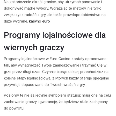
Na zakończenie określ granice, aby utrzymać panowanie i
dokonywać mądre wybory. Wdrażając te metody, nie tylko
zwiększysz radość z gry, ale także prawdopodobieństwo na
duże wygrane.
kasyno euro
Programy lojalnościowe dla
wiernych graczy
Programy lojalnościowe w Euro Casino zostały opracowane
tak, aby wynagradzać Twoje zaangażowanie i trzymać Cię w
grze przez długi czas. Czynnie biorąc udział, przechodzisz na
kolejne etapy lojalnościowe, z których każdy oferuje specjalne
przywileje dopasowane do Twoich wrażeń z gry.
Poziomy te nie są jedynie symbolem statusu; mają one na celu
zachowanie graczy i gwarancję, że będziesz stale zachęcany
do powrotu.