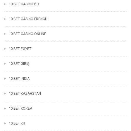
1XBET CASINO BD
1XBET CASINO FRENCH
1XBET CASINO ONLINE
1XBET EGYPT
1XBET GIRIŞ
1XBET INDIA
1XBET KAZAHSTAN
1XBET KOREA
1XBET KR