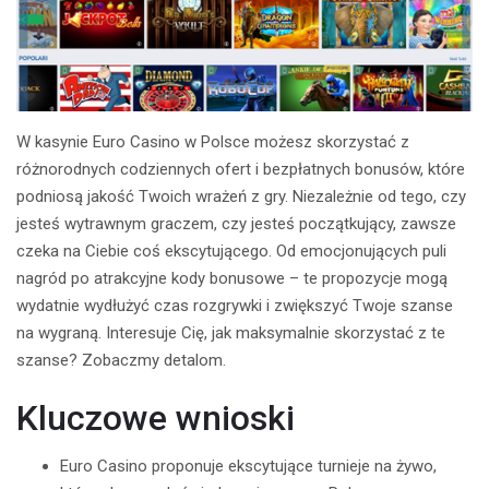
W kasynie Euro Casino w Polsce możesz skorzystać z
różnorodnych codziennych ofert i bezpłatnych bonusów, które
podniosą jakość Twoich wrażeń z gry. Niezależnie od tego, czy
jesteś wytrawnym graczem, czy jesteś początkujący, zawsze
czeka na Ciebie coś ekscytującego. Od emocjonujących puli
nagród po atrakcyjne kody bonusowe – te propozycje mogą
wydatnie wydłużyć czas rozgrywki i zwiększyć Twoje szanse
na wygraną. Interesuje Cię, jak maksymalnie skorzystać z te
szanse? Zobaczmy detalom.
Kluczowe wnioski
Euro Casino proponuje ekscytujące turnieje na żywo,