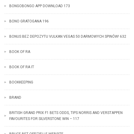
BONGOBONGO APP DOWNLOAD 173
BONO GRATOGANA 196
BONUS BEZ DEPOZYTU VULKAN VEGAS 50 DARMOWYCH SPINÓW! 632
BOOK OF RA
BOOK OF RA IT
BOOKKEEPING
BRAND
BRITISH GRAND PRIX F1 BETS ODDS, TIPS NORRIS AND VERSTAPPEN
FAVOURITES FOR SILVERSTONE WIN – 117