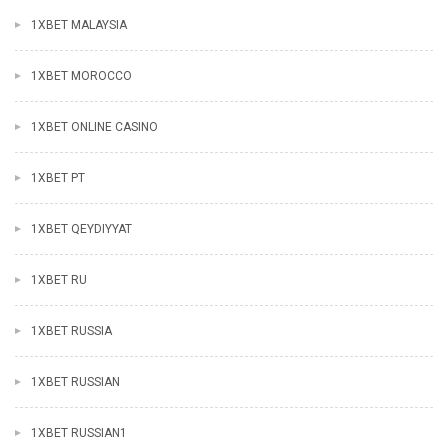
1XBET MALAYSIA
1XBET MOROCCO
1XBET ONLINE CASINO
1XBET PT
1XBET QEYDIYYAT
1XBET RU
1XBET RUSSIA
1XBET RUSSIAN
1XBET RUSSIAN1