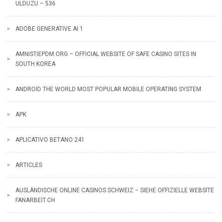
ULDUZU – 536
ADOBE GENERATIVE AI 1
AMNISTIEPDM.ORG – OFFICIAL WEBSITE OF SAFE CASINO SITES IN
SOUTH KOREA
ANDROID THE WORLD MOST POPULAR MOBILE OPERATING SYSTEM
APK
APLICATIVO BETANO 241
ARTICLES
AUSLÄNDISCHE ONLINE CASINOS SCHWEIZ – SIEHE OFFIZIELLE WEBSITE
FANARBEIT.CH