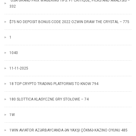
"USA GRAND PRIX WAGERING TIPS: F1 CRITIQUE, PICKS AND ANALYSIS –
332
$75 NO DEPOSIT BONUS CODE 2022 OZWIN DRAW THE CRYSTAL – 775
1
1040
11-11-2025
18 TOP CRYPTO TRADING PLATFORMS TO KNOW 794
180 SLOTTICA KLASYCZNE GRY STOŁOWE – 74
1W
1WIN AVIATOR AZƏRBAYCANDA ƏN YAXŞI ÇÖKMƏ KAZINO OYUNU 485