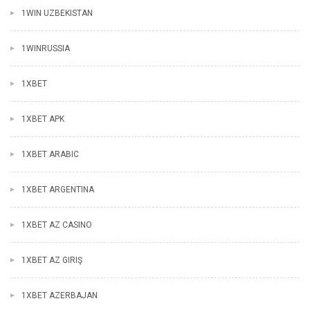
1WIN UZBEKISTAN
1WINRUSSIA
1XBET
1XBET APK
1XBET ARABIC
1XBET ARGENTINA
1XBET AZ CASINO
1XBET AZ GIRIŞ
1XBET AZERBAJAN