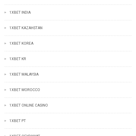
1XBET INDIA
1XBET KAZAHSTAN
1XBET KOREA
1XBET KR
1XBET MALAYSIA
1XBET MOROCCO
1XBET ONLINE CASINO
1XBET PT