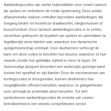
Aanbiedingscodes zijn sterke hulpmiddelen voor zowel casino’s
als spelers en verbeteren de totale spelervaring. Deze unieke
alfanumerieke reeksen onthullen bijzondere aanbiedingen, die
toegang bieden tot kosteloze draaibeurten, inlegbonussen of
bonusfondsen. Door tactisch aanbiedingscodes in te zetten,
versterken gokhuizen de loyaliteit van spelers en aantrekken ze
tegelijkertijd verse klanten aan, waardoor een dynamische
spelgemeenschap ontstaat. Voor deelnemers verhoogt de
kans om deze codes te benutten hun keuzes, waardoor ze hun
waarde zonder hun geldelijke vrijheid in risico te lopen. Dit
tweevoudige pluspunt bevordert een wederzijds gunstige band
tussen het speelhal en zijn klanten. Door de mechanismen van
kortingscodes te doorgronden, kunnen deelnemers hun
mogelijkheden efficiënt benutten, waardoor ze gelegenheden
voor vermaak en potentiële winst benutten. Tot slot
symboliseren aanbiedingscodes de evolutie van casino-
betrokkenheid in een steeds competitievere sector.