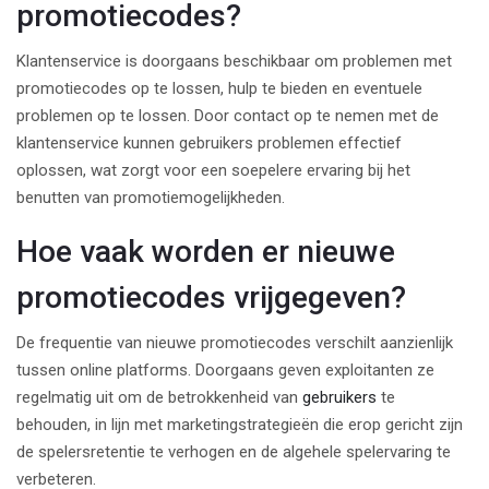
promotiecodes?
Klantenservice is doorgaans beschikbaar om problemen met
promotiecodes op te lossen, hulp te bieden en eventuele
problemen op te lossen. Door contact op te nemen met de
klantenservice kunnen gebruikers problemen effectief
oplossen, wat zorgt voor een soepelere ervaring bij het
benutten van promotiemogelijkheden.
Hoe vaak worden er nieuwe
promotiecodes vrijgegeven?
De frequentie van nieuwe promotiecodes verschilt aanzienlijk
tussen online platforms. Doorgaans geven exploitanten ze
regelmatig uit om de betrokkenheid van
gebruikers
te
behouden, in lijn met marketingstrategieën die erop gericht zijn
de spelersretentie te verhogen en de algehele spelervaring te
verbeteren.