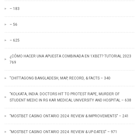
– 183
– 56
– 625
¿CÓMO HACER UNA APUESTA COMBINADA EN 1XBET? TUTORIAL 2023
769
"CHITTAGONG BANGLADESH, MAP, RECORD, & FACTS – 340
"KOLKATA, INDIA: DOCTORS HIT TO PROTEST RAPE, MURDER OF
STUDENT MEDIC IN RG KAR MEDICAL UNIVERSITY AND HOSPITAL – 638
"MOSTBET CASINO ONTARIO 2024: REVIEW & IMPROVEMENTS" – 241
"MOSTBET CASINO ONTARIO 2024: REVIEW & UP-DATES" – 971