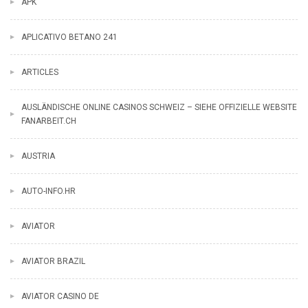
APK
APLICATIVO BETANO 241
ARTICLES
AUSLÄNDISCHE ONLINE CASINOS SCHWEIZ – SIEHE OFFIZIELLE WEBSITE
FANARBEIT.CH
AUSTRIA
AUTO-INFO.HR
AVIATOR
AVIATOR BRAZIL
AVIATOR CASINO DE