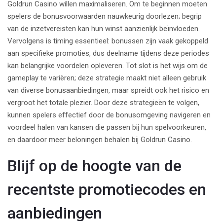
Goldrun Casino willen maximaliseren. Om te beginnen moeten
spelers de bonusvoorwaarden nauwkeurig doorlezen; begrip
van de inzetvereisten kan hun winst aanzienlijk beïnvloeden.
Vervolgens is timing essentieel: bonussen zijn vaak gekoppeld
aan specifieke promoties, dus deelname tijdens deze periodes
kan belangrijke voordelen opleveren. Tot slot is het wijs om de
gameplay te variëren; deze strategie maakt niet alleen gebruik
van diverse bonusaanbiedingen, maar spreidt ook het risico en
vergroot het totale plezier. Door deze strategieën te volgen,
kunnen spelers effectief door de bonusomgeving navigeren en
voordeel halen van kansen die passen bij hun spelvoorkeuren,
en daardoor meer beloningen behalen bij Goldrun Casino.
Blijf op de hoogte van de
recentste promotiecodes en
aanbiedingen