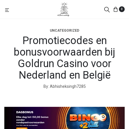
0
UNCATEGORIZED
Promotiecodes en
bonusvoorwaarden bij
Goldrun Casino voor
Nederland en België
By
Abhisheksingh7285