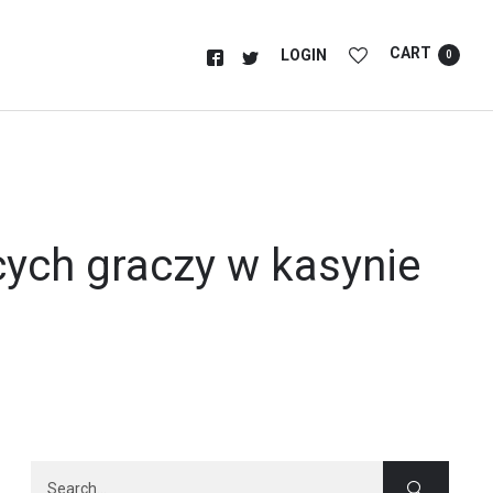
CART
LOGIN
0
ych graczy w kasynie