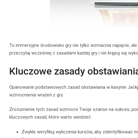
To immersyjne środowisko gry nie tylko wzmacnia napięcie, ale
przeczytaj wcześniej z zasadami każdej gry i nie krępuj się wy
Kluczowe zasady obstawiania
Opanowanie podstawowych zasad obstawiania w kasynie Jackpo
wzmocnienia wrażeń z gry.
Zrozumienie tych zasad wzmocni Twoje szanse na sukces, pon
kluczowych zasad, które warto wiedzieć:
Zwykle weryfikuj wyliczenia kursów, aby zidentyfikować 