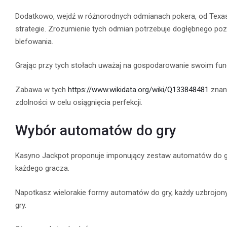
Dodatkowo, wejdź w różnorodnych odmianach pokera, od Texas
strategie. Zrozumienie tych odmian potrzebuje dogłębnego pozn
blefowania.
Grając przy tych stołach uważaj na gospodarowanie swoim fu
Zabawa w tych
https://www.wikidata.org/wiki/Q133848481
znany
zdolności w celu osiągnięcia perfekcji.
Wybór automatów do gry
Kasyno Jackpot proponuje imponujący zestaw automatów do gr
każdego gracza.
Napotkasz wielorakie formy automatów do gry, każdy uzbrojony
gry.