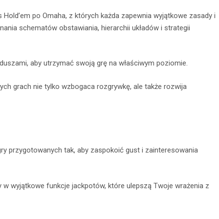
 Hold’em po Omaha, z których każda zapewnia wyjątkowe zasady i
ania schematów obstawiania, hierarchii układów i strategii
nduszami, aby utrzymać swoją grę na właściwym poziomie.
ch grach nie tylko wzbogaca rozgrywkę, ale także rozwija
y przygotowanych tak, aby zaspokoić gust i zainteresowania
 w wyjątkowe funkcje jackpotów, które ulepszą Twoje wrażenia z