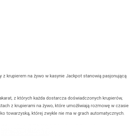
gry z krupierem na żywo w kasynie Jackpot stanowią pasjonującą
i bakarat, z których każda dostarcza doświadczonych krupierów,
ktach z krupierami na żywo, które umożliwiają rozmowę w czasie
ko towarzyską, której zwykle nie ma w grach automatycznych.