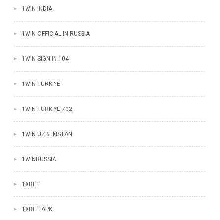
1WIN INDIA
1WIN OFFICIAL IN RUSSIA
1WIN SIGN IN 104
1WIN TURKIYE
1WIN TURKIYE 702
1WIN UZBEKISTAN
1WINRUSSIA
1XBET
1XBET APK