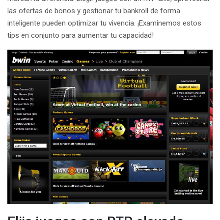
las ofertas de bonos y gestionar tu bankroll de forma
inteligente pueden optimizar tu vivencia. ¡Examinemos estos
tips en conjunto para aumentar tu capacidad!