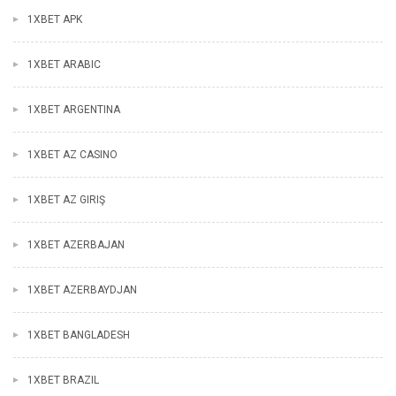
1XBET APK
1XBET ARABIC
1XBET ARGENTINA
1XBET AZ CASINO
1XBET AZ GIRIŞ
1XBET AZERBAJAN
1XBET AZERBAYDJAN
1XBET BANGLADESH
1XBET BRAZIL