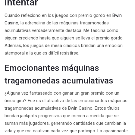
intentar
Cuando reflexiono en los juegos con premio gordo en
Bwin
Casino
, la adrenalina de las máquinas tragamonedas
acumulativas verdaderamente destaca. Me fascina cómo
siguen creciendo hasta que alguien se lleva el premio gordo.
Además, los juegos de mesa clásicos brindan una emoción
atemporal a la que es difícil resistirse.
Emocionantes máquinas
tragamonedas acumulativas
¿Alguna vez fantaseado con ganar un gran premio con un
único giro? Ese es el atractivo de las emocionantes máquinas
tragamonedas acumulativas de Bwin Casino. Estos títulos
brindan jackpots progresivos que crecen a medida que se
suman más jugadores, generando cantidades que cambian la
vida y que me cautivan cada vez que participo. La apasionante