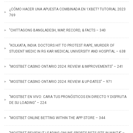
¿CÓMO HACER UNA APUESTA COMBINADA EN 1XBET? TUTORIAL 2023
769
"CHITTAGONG BANGLADESH, MAP, RECORD, & FACTS – 340
"KOLKATA, INDIA: DOCTORS HIT TO PROTEST RAPE, MURDER OF
STUDENT MEDIC IN RG KAR MEDICAL UNIVERSITY AND HOSPITAL – 638
"MOSTBET CASINO ONTARIO 2024: REVIEW & IMPROVEMENTS" – 241
"MOSTBET CASINO ONTARIO 2024: REVIEW & UP-DATES" – 971
"MOSTBET EN VIVO: CARA TUS PRONÓSTICOS EN DIRECTO Y DISFRUTA
DE SU LOADING" – 224
"‎MOSTBET ONLINE BETTING WITHIN THE APP STORE – 344
"MOSTBET REVIEW IT LEADING ONLINE SPORTS BETS SITE IN MALTA" –