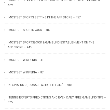
529
"‎MOSTBET SPORTS BETTING IN THE APP STORE – 457
"MOSTBET SPORTSBOOK – 680
"‎MOSTBET SPORTSBOOK & GAMBLING ESTABLISHMENT ON THE
APP STORE – 945
"MOSTBET WIKIPEDIA – 41
"MOSTBET WIKIPEDIA – 87
"NESINA: USES, DOSAGE & SIDE EFFECTS" – 780
"TENNIS EXPERTS PREDICTIONS AND EVEN DAILY FREE GAMBLING TIPS –
475