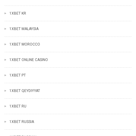
1XBET KR
1XBET MALAYSIA
1XBET MOROCCO
1XBET ONLINE CASINO
1XBET PT
1XBET QEYDIYYAT
1XBET RU
1XBET RUSSIA