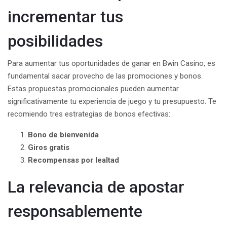
incrementar tus
posibilidades
Para aumentar tus oportunidades de ganar en Bwin Casino, es
fundamental sacar provecho de las promociones y bonos.
Estas propuestas promocionales pueden aumentar
significativamente tu experiencia de juego y tu presupuesto. Te
recomiendo tres estrategias de bonos efectivas:
Bono de bienvenida
Giros gratis
Recompensas por lealtad
La relevancia de apostar
responsablemente