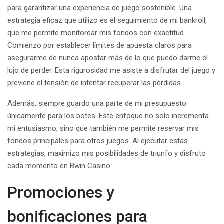
para garantizar una experiencia de juego sostenible. Una
estrategia eficaz que utilizo es el seguimiento de mi bankroll,
que me permite monitorear mis fondos con exactitud.
Comienzo por establecer límites de apuesta claros para
asegurarme de nunca apostar más de lo que puedo darme el
lujo de perder. Esta rigurosidad me asiste a disfrutar del juego y
previene el tensión de intentar recuperar las pérdidas.
Además, siempre guardo una parte de mi presupuesto
únicamente para los botes. Este enfoque no solo incrementa
mi entusiasmo, sino que también me permite reservar mis
fondos principales para otros juegos. Al ejecutar estas
estrategias, maximizo mis posibilidades de triunfo y disfruto
cada momento en Bwin Casino.
Promociones y
bonificaciones para