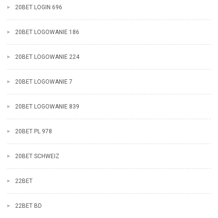
20BET LOGIN 696
20BET LOGOWANIE 186
20BET LOGOWANIE 224
20BET LOGOWANIE 7
20BET LOGOWANIE 839
20BET PL 978
20BET SCHWEIZ
22BET
22BET BD