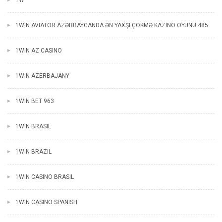
1WIN AVIATOR AZƏRBAYCANDA ƏN YAXŞI ÇÖKMƏ KAZINO OYUNU 485
1WIN AZ CASINO
1WIN AZERBAJANY
1WIN BET 963
1WIN BRASIL
1WIN BRAZIL
1WIN CASINO BRASIL
1WIN CASINO SPANISH