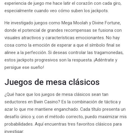
experiencia de juego me hace latir el corazón con cada giro,
especialmente cuando veo cómo suben los jackpots.
He investigado juegos como Mega Moolah y Divine Fortune,
donde el potencial de grandes recompensas se fusiona con
visuales atractivos y características emocionantes. No hay
cosa como la emoción de esperar a que el símbolo final se
alinee a la perfección. Si deseas controlar las tragamonedas,
estos jackpots progresivos son la respuesta. ¡Adéntrate y
persigue ese sueño!
Juegos de mesa clásicos
¿Qué hace que los juegos de mesa clásicos sean tan
seductores en Bwin Casino? Es la combinación de táctica y
azar lo que me mantiene enganchado. Cada título presenta un
desafío único y, con el método correcto, puedo maximizar mis
probabilidades. Aquí encuentras tres favoritos clásicos para
investigar: