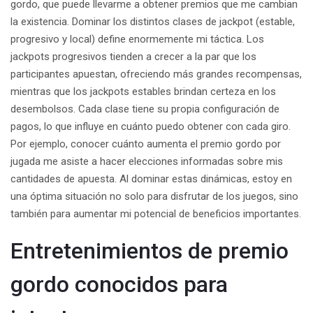
gordo, que puede llevarme a obtener premios que me cambian
la existencia. Dominar los distintos clases de jackpot (estable,
progresivo y local) define enormemente mi táctica. Los
jackpots progresivos tienden a crecer a la par que los
participantes apuestan, ofreciendo más grandes recompensas,
mientras que los jackpots estables brindan certeza en los
desembolsos. Cada clase tiene su propia configuración de
pagos, lo que influye en cuánto puedo obtener con cada giro.
Por ejemplo, conocer cuánto aumenta el premio gordo por
jugada me asiste a hacer elecciones informadas sobre mis
cantidades de apuesta. Al dominar estas dinámicas, estoy en
una óptima situación no solo para disfrutar de los juegos, sino
también para aumentar mi potencial de beneficios importantes.
Entretenimientos de premio
gordo conocidos para