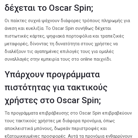
δέχεται το Oscar Spin;
Οι παίκτες συχνά ψάχνουν διάφορες τρόπους πληρωμής για
άνεση και ευελιξία. Το Oscar Spin συνήθως δέχεται
πιστωτικές κάρτες, ψηφιακά πορτοφόλια και τραπεζικές
μεταφορές, δίνοντας τη δυνατότητα στους χρήστες να
διαλέξουν τις αγαπημένες επιλογές τους για ομαλές
συναλλαγές στην εμπειρία τους στο online παιχνίδι.
Υπάρχουν προγράμματα
πιστότητας για τακτικούς
χρήστες στο Oscar Spin;
Τα προγράμματα επιβράβευσης στο Oscar Spin επιβραβεύουν
τους τακτικούς χρήστες με διάφορα προνόμια, όπως
αποκλειστικά μπόνους, δωρεάν περιστροφές και
εξατομικευμένες προσφορές. Αυτά τα προνόμια ενθαρρύνουν