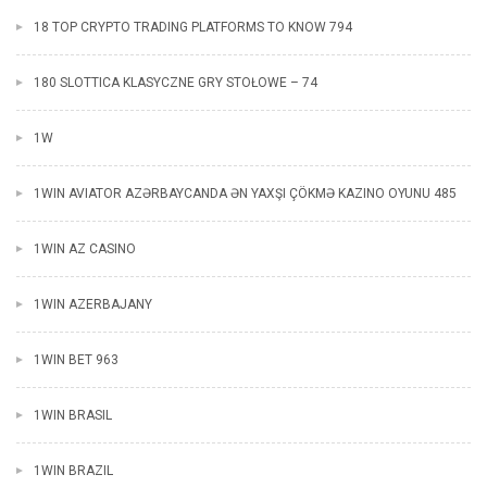
18 TOP CRYPTO TRADING PLATFORMS TO KNOW 794
180 SLOTTICA KLASYCZNE GRY STOŁOWE – 74
1W
1WIN AVIATOR AZƏRBAYCANDA ƏN YAXŞI ÇÖKMƏ KAZINO OYUNU 485
1WIN AZ CASINO
1WIN AZERBAJANY
1WIN BET 963
1WIN BRASIL
1WIN BRAZIL