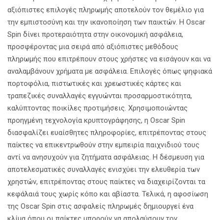
αξιόπιστες επιλογές πληρωμής αποτελούν τον θεμέλιο για
την εμπιστοσύνη και την ικανοποίηση των παικτών. Η Oscar
Spin δίνει προτεραιότητα στην οικονομική ασφάλεια,
προσφέροντας μια σειρά από αξιόπιστες μεθόδους
πληρωμής που επιτρέπουν στους χρήστες να εισάγουν και να
αναλαμβάνουν χρήματα με ασφάλεια. Επιλογές όπως ψηφιακά
πορτοφόλια, πιστωτικές και χρεωστικές κάρτες και
τραπεζικές συναλλαγές εγγυώνται προσαρμοστικότητα,
καλύπτοντας ποικίλες προτιμήσεις. Χρησιμοποιώντας
προηγμένη τεχνολογία κρυπτογράφησης, η Oscar Spin
διασφαλίζει ευαίσθητες πληροφορίες, επιτρέποντας στους
παίκτες να επικεντρωθούν στην εμπειρία παιχνιδιού τους
αντί να ανησυχούν για ζητήματα ασφάλειας. Η δέσμευση για
αποτελεσματικές συναλλαγές ενισχύει την ελευθερία των
χρηστών, επιτρέποντας στους παίκτες να διαχειρίζονται τα
κεφάλαιά τους χωρίς κόπο και αβίαστα. Τελικά, η αφοσίωση
της Oscar Spin στις ασφαλείς πληρωμές δημιουργεί ένα
κλίμα όπου οι παίκτες μπορούν να απολαύσουν τον