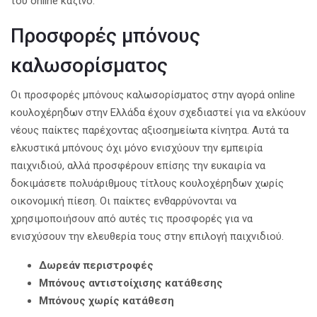
του online καζίνο.
Προσφορές μπόνους
καλωσορίσματος
Οι προσφορές μπόνους καλωσορίσματος στην αγορά online
κουλοχέρηδων στην Ελλάδα έχουν σχεδιαστεί για να ελκύουν
νέους παίκτες παρέχοντας αξιοσημείωτα κίνητρα. Αυτά τα
ελκυστικά μπόνους όχι μόνο ενισχύουν την εμπειρία
παιχνιδιού, αλλά προσφέρουν επίσης την ευκαιρία να
δοκιμάσετε πολυάριθμους τίτλους κουλοχέρηδων χωρίς
οικονομική πίεση. Οι παίκτες ενθαρρύνονται να
χρησιμοποιήσουν από αυτές τις προσφορές για να
ενισχύσουν την ελευθερία τους στην επιλογή παιχνιδιού.
Δωρεάν περιστροφές
Μπόνους αντιστοίχισης κατάθεσης
Μπόνους χωρίς κατάθεση