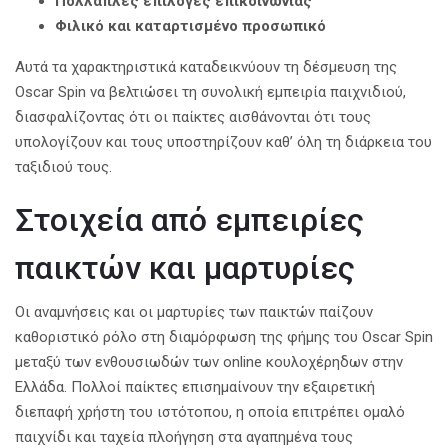
Πολλαπλές επιλογές επικοινωνίας
Φιλικό και καταρτισμένο προσωπικό
Αυτά τα χαρακτηριστικά καταδεικνύουν τη δέσμευση της
Oscar Spin να βελτιώσει τη συνολική εμπειρία παιχνιδιού,
διασφαλίζοντας ότι οι παίκτες αισθάνονται ότι τους
υπολογίζουν και τους υποστηρίζουν καθ’ όλη τη διάρκεια του
ταξιδιού τους.
Στοιχεία από εμπειρίες
παικτών και μαρτυρίες
Οι αναμνήσεις και οι μαρτυρίες των παικτών παίζουν
καθοριστικό ρόλο στη διαμόρφωση της φήμης του Oscar Spin
μεταξύ των ενθουσιωδών των online κουλοχέρηδων στην
Ελλάδα. Πολλοί παίκτες επισημαίνουν την εξαιρετική
διεπαφή χρήστη του ιστότοπου, η οποία επιτρέπει ομαλό
παιχνίδι και ταχεία πλοήγηση στα αγαπημένα τους