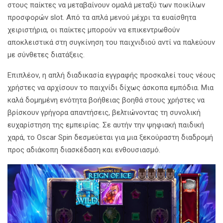
στους παίκτες να μεταβαίνουν ομαλά μεταξύ των ποικίλων
προσφορών slot. Από τα απλά μενού μέχρι τα ευαίσθητα
χειριστήρια, οι παίκτες μπορούν να επικεντρωθούν
αποκλειστικά στη συγκίνηση του παιχνιδιού αντί να παλεύουν
με σύνθετες διατάξεις.
Επιπλέον, η απλή διαδικασία εγγραφής προσκαλεί τους νέους
χρήστες να αρχίσουν το παιχνίδι δίχως άσκοπα εμπόδια. Μια
καλά δομημένη ενότητα βοήθειας βοηθά στους χρήστες να
βρίσκουν γρήγορα απαντήσεις, βελτιώνοντας τη συνολική
ευχαρίστηση της εμπειρίας. Σε αυτήν την ψηφιακή παιδική
χαρά, το Oscar Spin δεσμεύεται για μια ξεκούραστη διαδρομή
προς αδιάκοπη διασκέδαση και ενθουσιασμό.