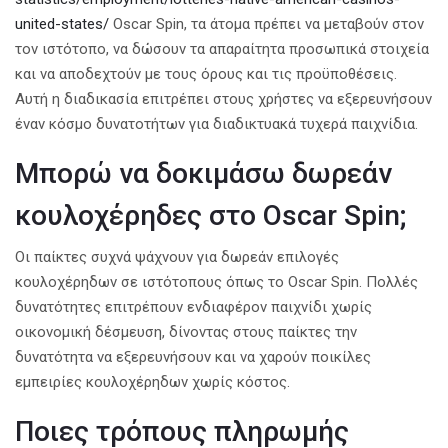
united-states/
Oscar Spin, τα άτομα πρέπει να μεταβούν στον
τον ιστότοπο, να δώσουν τα απαραίτητα προσωπικά στοιχεία
και να αποδεχτούν με τους όρους και τις προϋποθέσεις.
Αυτή η διαδικασία επιτρέπει στους χρήστες να εξερευνήσουν
έναν κόσμο δυνατοτήτων για διαδικτυακά τυχερά παιχνίδια.
Μπορώ να δοκιμάσω δωρεάν
κουλοχέρηδες στο Oscar Spin;
Οι παίκτες συχνά ψάχνουν για δωρεάν επιλογές
κουλοχέρηδων σε ιστότοπους όπως το Oscar Spin. Πολλές
δυνατότητες επιτρέπουν ενδιαφέρον παιχνίδι χωρίς
οικονομική δέσμευση, δίνοντας στους παίκτες την
δυνατότητα να εξερευνήσουν και να χαρούν ποικίλες
εμπειρίες κουλοχέρηδων χωρίς κόστος.
Ποιες τρόπους πληρωμής