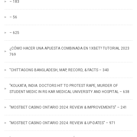
– 183
– 56
– 625
¿CÓMO HACER UNA APUESTA COMBINADA EN 1XBET? TUTORIAL 2023
769
"CHITTAGONG BANGLADESH, MAP, RECORD, & FACTS – 340
"KOLKATA, INDIA: DOCTORS HIT TO PROTEST RAPE, MURDER OF
STUDENT MEDIC IN RG KAR MEDICAL UNIVERSITY AND HOSPITAL – 638
"MOSTBET CASINO ONTARIO 2024: REVIEW & IMPROVEMENTS" – 241
"MOSTBET CASINO ONTARIO 2024: REVIEW & UP-DATES" – 971