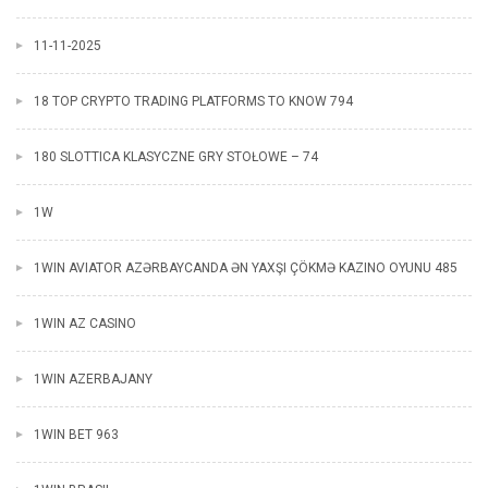
11-11-2025
18 TOP CRYPTO TRADING PLATFORMS TO KNOW 794
180 SLOTTICA KLASYCZNE GRY STOŁOWE – 74
1W
1WIN AVIATOR AZƏRBAYCANDA ƏN YAXŞI ÇÖKMƏ KAZINO OYUNU 485
1WIN AZ CASINO
1WIN AZERBAJANY
1WIN BET 963