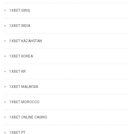
1XBET GIRIŞ
1XBET INDIA
1XBET KAZAHSTAN
1XBET KOREA
1XBET KR
1XBET MALAYSIA
1XBET MOROCCO
1XBET ONLINE CASINO
1XBET PT