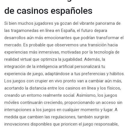
de casinos españoles
Si bien muchos jugadores ya gozan del vibrante panorama de
las tragamonedas en línea en España, el futuro depara
desarrollos aún más emocionantes que podrían transformar el
mercado. Es probable que observemos una transición hacia
experiencias más inmersivas, motivadas por la tecnología de
realidad virtual que optimiza la jugabilidad. Además, la
integración de la inteligencia artificial personalizará tu
experiencia de juego, adaptándose a tus preferencias y hábitos.
Los juegos con crupier en vivo pronto van a cambiar aún más,
acortando la distancia entre los casinos en línea y los físicos,
creando un entorno realmente social. Asimismo, los juegos
móviles continuarán creciendo, proporcionando un acceso sin
interrupciones a los juegos en cualquier momento y lugar. A
medida que cambien las regulaciones, también surgirán
innovaciones disponibles que prioricen el juego responsable,