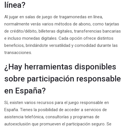
línea?
Al jugar en salas de juego de tragamonedas en línea,
normalmente verás varios métodos de abono, como tarjetas
de crédito/débito, billeteras digitales, transferencias bancarias
e incluso monedas digitales. Cada opción ofrece distintos
beneficios, brindándote versatilidad y comodidad durante las
transacciones.
¿Hay herramientas disponibles
sobre participación responsable
en España?
Sí, existen varios recursos para el juego responsable en
España. Tienes la posibilidad de acceder a servicios de
asistencia telefónica, consultorías y programas de
autoexclusión que promueven el participación seguro. Se