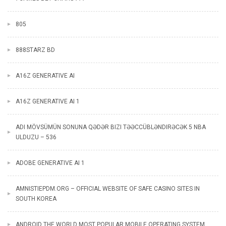
805
888STARZ BD
A16Z GENERATIVE AI
A16Z GENERATIVE AI 1
ADI MÖVSÜMÜN SONUNA QƏDƏR BIZI TƏƏCCÜBLƏNDIRƏCƏK 5 NBA
ULDUZU – 536
ADOBE GENERATIVE AI 1
AMNISTIEPDM.ORG – OFFICIAL WEBSITE OF SAFE CASINO SITES IN
SOUTH KOREA
ANDROID THE WORLD MOST POPULAR MOBILE OPERATING SYSTEM