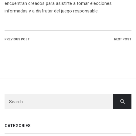
encuentran creados para asistirte a tomar elecciones
informadas y a disfrutar del juego responsable.
PREVIOUS POST
NEXT POST
CATEGORIES