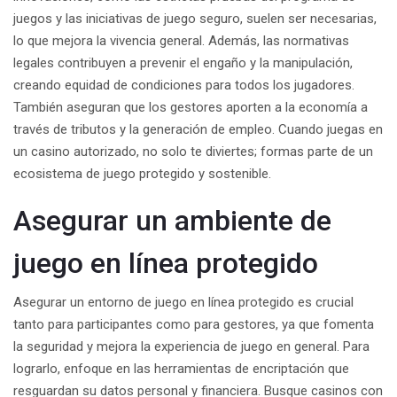
juegos y las iniciativas de juego seguro, suelen ser necesarias,
lo que mejora la vivencia general. Además, las normativas
legales contribuyen a prevenir el engaño y la manipulación,
creando equidad de condiciones para todos los jugadores.
También aseguran que los gestores aporten a la economía a
través de tributos y la generación de empleo. Cuando juegas en
un casino autorizado, no solo te diviertes; formas parte de un
ecosistema de juego protegido y sostenible.
Asegurar un ambiente de
juego en línea protegido
Asegurar un entorno de juego en línea protegido es crucial
tanto para participantes como para gestores, ya que fomenta
la seguridad y mejora la experiencia de juego en general. Para
lograrlo, enfoque en las herramientas de encriptación que
resguardan su datos personal y financiera. Busque casinos con