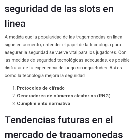
seguridad de las slots en
línea
A medida que la popularidad de las tragamonedas en línea
sigue en aumento, entender el papel de la tecnología para
asegurar la seguridad se vuelve vital para los jugadores. Con
las medidas de seguridad tecnológicas adecuadas, es posible
disfrutar de tu experiencia de juego sin inquietudes. Así es
como la tecnología mejora la seguridad:
Protocolos de cifrado
Generadores de números aleatorios (RNG)
Cumplimiento normativo
Tendencias futuras en el
mercado de tragamonedas