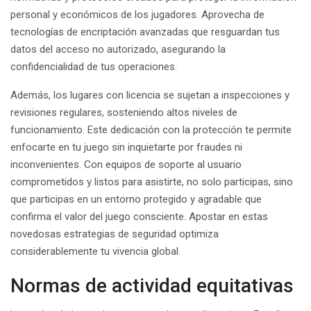
personal y económicos de los jugadores. Aprovecha de
tecnologías de encriptación avanzadas que resguardan tus
datos del acceso no autorizado, asegurando la
confidencialidad de tus operaciones.
Además, los lugares con licencia se sujetan a inspecciones y
revisiones regulares, sosteniendo altos niveles de
funcionamiento. Este dedicación con la protección te permite
enfocarte en tu juego sin inquietarte por fraudes ni
inconvenientes. Con equipos de soporte al usuario
comprometidos y listos para asistirte, no solo participas, sino
que participas en un entorno protegido y agradable que
confirma el valor del juego consciente. Apostar en estas
novedosas estrategias de seguridad optimiza
considerablemente tu vivencia global.
Normas de actividad equitativas