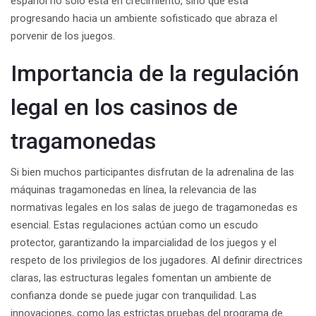
español no solo está en crecimiento, sino que está
progresando hacia un ambiente sofisticado que abraza el
porvenir de los juegos.
Importancia de la regulación
legal en los casinos de
tragamonedas
Si bien muchos participantes disfrutan de la adrenalina de las
máquinas tragamonedas en línea, la relevancia de las
normativas legales en los salas de juego de tragamonedas es
esencial. Estas regulaciones actúan como un escudo
protector, garantizando la imparcialidad de los juegos y el
respeto de los privilegios de los jugadores. Al definir directrices
claras, las estructuras legales fomentan un ambiente de
confianza donde se puede jugar con tranquilidad. Las
innovaciones, como las estrictas pruebas del programa de