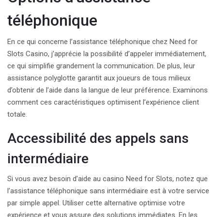
téléphonique
En ce qui concerne l’assistance téléphonique chez Need for
Slots Casino, j’apprécie la possibilité d’appeler immédiatement,
ce qui simplifie grandement la communication. De plus, leur
assistance polyglotte garantit aux joueurs de tous milieux
d’obtenir de l’aide dans la langue de leur préférence. Examinons
comment ces caractéristiques optimisent l’expérience client
totale.
Accessibilité des appels sans
intermédiaire
Si vous avez besoin d’aide au casino Need for Slots, notez que
l’assistance téléphonique sans intermédiaire est à votre service
par simple appel. Utiliser cette alternative optimise votre
expérience et vous assure des solutions immédiates. En les