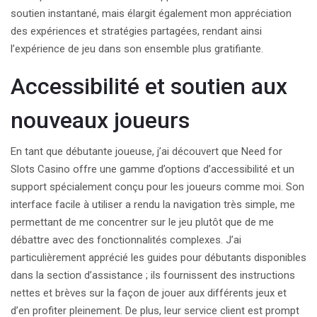
soutien instantané, mais élargit également mon appréciation
des expériences et stratégies partagées, rendant ainsi
l’expérience de jeu dans son ensemble plus gratifiante.
Accessibilité et soutien aux
nouveaux joueurs
En tant que débutante joueuse, j’ai découvert que Need for
Slots Casino offre une gamme d’options d’accessibilité et un
support spécialement conçu pour les joueurs comme moi. Son
interface facile à utiliser a rendu la navigation très simple, me
permettant de me concentrer sur le jeu plutôt que de me
débattre avec des fonctionnalités complexes. J’ai
particulièrement apprécié les guides pour débutants disponibles
dans la section d’assistance ; ils fournissent des instructions
nettes et brèves sur la façon de jouer aux différents jeux et
d’en profiter pleinement. De plus, leur service client est prompt