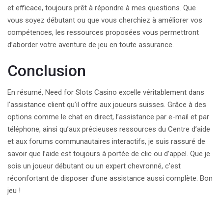
et efficace, toujours prêt à répondre à mes questions. Que
vous soyez débutant ou que vous cherchiez à améliorer vos
compétences, les ressources proposées vous permettront
d’aborder votre aventure de jeu en toute assurance.
Conclusion
En résumé, Need for Slots Casino excelle véritablement dans
l’assistance client qu’il offre aux joueurs suisses. Grâce à des
options comme le chat en direct, l’assistance par e-mail et par
téléphone, ainsi qu’aux précieuses ressources du Centre d’aide
et aux forums communautaires interactifs, je suis rassuré de
savoir que l’aide est toujours à portée de clic ou d’appel. Que je
sois un joueur débutant ou un expert chevronné, c’est
réconfortant de disposer d’une assistance aussi complète. Bon
jeu !