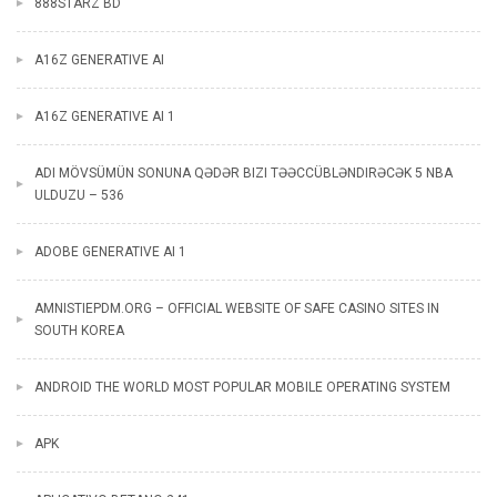
888STARZ BD
A16Z GENERATIVE AI
A16Z GENERATIVE AI 1
ADI MÖVSÜMÜN SONUNA QƏDƏR BIZI TƏƏCCÜBLƏNDIRƏCƏK 5 NBA
ULDUZU – 536
ADOBE GENERATIVE AI 1
AMNISTIEPDM.ORG – OFFICIAL WEBSITE OF SAFE CASINO SITES IN
SOUTH KOREA
ANDROID THE WORLD MOST POPULAR MOBILE OPERATING SYSTEM
APK