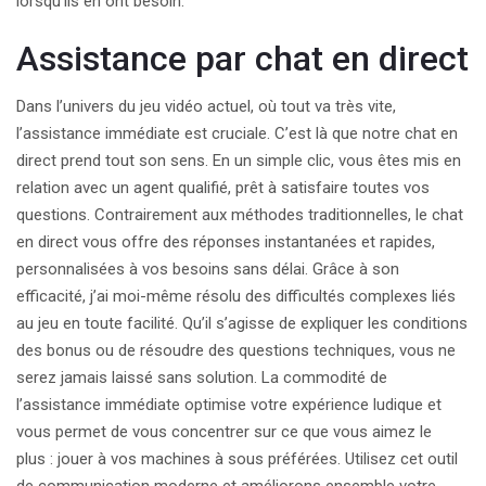
lorsqu’ils en ont besoin.
Assistance par chat en direct
Dans l’univers du jeu vidéo actuel, où tout va très vite,
l’assistance immédiate est cruciale. C’est là que notre chat en
direct prend tout son sens. En un simple clic, vous êtes mis en
relation avec un agent qualifié, prêt à satisfaire toutes vos
questions. Contrairement aux méthodes traditionnelles, le chat
en direct vous offre des réponses instantanées et rapides,
personnalisées à vos besoins sans délai. Grâce à son
efficacité, j’ai moi-même résolu des difficultés complexes liés
au jeu en toute facilité. Qu’il s’agisse de expliquer les conditions
des bonus ou de résoudre des questions techniques, vous ne
serez jamais laissé sans solution. La commodité de
l’assistance immédiate optimise votre expérience ludique et
vous permet de vous concentrer sur ce que vous aimez le
plus : jouer à vos machines à sous préférées. Utilisez cet outil