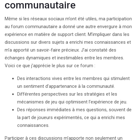
communautaire
Même si les réseaux sociaux m’ont été utiles, ma participation
au forum communautaire a donné une autre envergure à mon
expérience en matière de support client. M’impliquer dans les
discussions sur divers sujets a enrichi mes connaissances et
m’a apporté un savoir-faire précieux. J’ai constaté des
échanges dynamiques et inestimables entre les membres.
Voici ce que j’apprécie le plus sur ce forum :
Des interactions vives entre les membres qui stimulent
un sentiment d’appartenance à la communauté.
Différentes perspectives sur les stratégies et les
mécanismes de jeu qui optimisent l’expérience de jeu.
Des réponses immédiates à mes questions, souvent de
la part de joueurs expérimentés, ce qui a enrichi mes
connaissances.
Participer à ces discussions m’apporte non seulement un