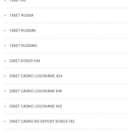
1XBET RU
1XBET RUSSIA
1XBET RUSSIAN
1XBET RUSSIAN1
20BET BONUS 944
20BET CASINO LOGOWANIE 424
20BET CASINO LOGOWANIE 840
20BET CASINO LOGOWANIE 965
20BET CASINO NO DEPOSIT BONUS 782