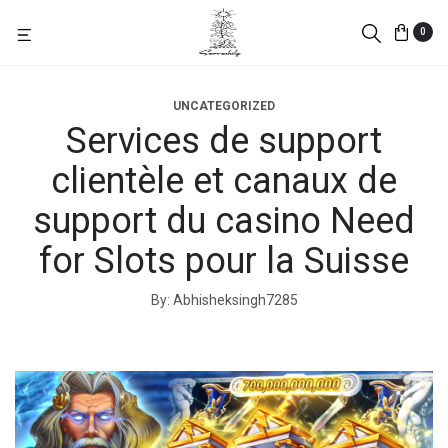
0
UNCATEGORIZED
Services de support
clientèle et canaux de
support du casino Need
for Slots pour la Suisse
By
Abhisheksingh7285