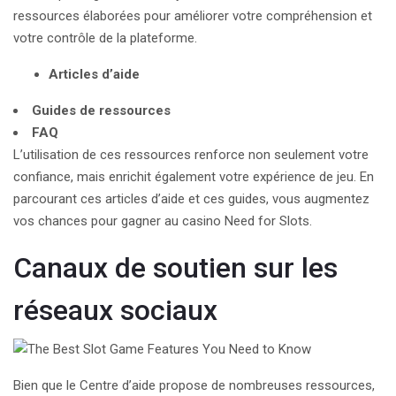
ressources élaborées pour améliorer votre compréhension et
votre contrôle de la plateforme.
Articles d’aide
Guides de ressources
FAQ
L’utilisation de ces ressources renforce non seulement votre
confiance, mais enrichit également votre expérience de jeu. En
parcourant ces articles d’aide et ces guides, vous augmentez
vos chances pour gagner au casino Need for Slots.
Canaux de soutien sur les
réseaux sociaux
Bien que le Centre d’aide propose de nombreuses ressources,