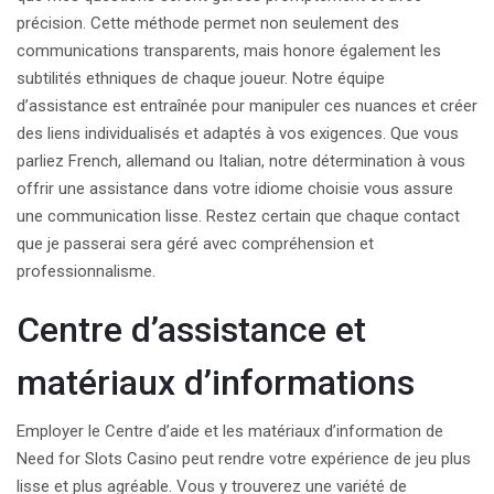
précision. Cette méthode permet non seulement des
communications transparents, mais honore également les
subtilités ethniques de chaque joueur. Notre équipe
d’assistance est entraînée pour manipuler ces nuances et créer
des liens individualisés et adaptés à vos exigences. Que vous
parliez French, allemand ou Italian, notre détermination à vous
offrir une assistance dans votre idiome choisie vous assure
une communication lisse. Restez certain que chaque contact
que je passerai sera géré avec compréhension et
professionnalisme.
Centre d’assistance et
matériaux d’informations
Employer le Centre d’aide et les matériaux d’information de
Need for Slots Casino peut rendre votre expérience de jeu plus
lisse et plus agréable. Vous y trouverez une variété de