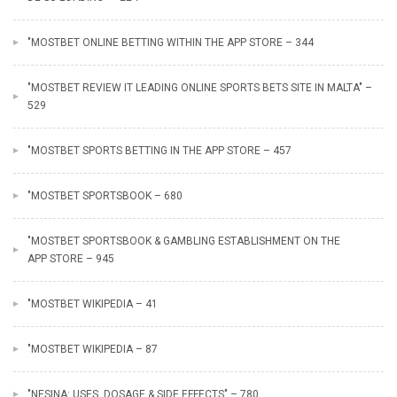
"‎MOSTBET ONLINE BETTING WITHIN THE APP STORE – 344
"MOSTBET REVIEW IT LEADING ONLINE SPORTS BETS SITE IN MALTA" –
529
"‎MOSTBET SPORTS BETTING IN THE APP STORE – 457
"MOSTBET SPORTSBOOK – 680
"‎MOSTBET SPORTSBOOK & GAMBLING ESTABLISHMENT ON THE
APP STORE – 945
"MOSTBET WIKIPEDIA – 41
"MOSTBET WIKIPEDIA – 87
"NESINA: USES, DOSAGE & SIDE EFFECTS" – 780