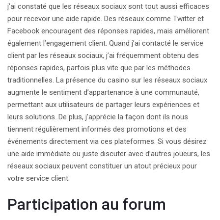
j’ai constaté que les réseaux sociaux sont tout aussi efficaces
pour recevoir une aide rapide. Des réseaux comme Twitter et
Facebook encouragent des réponses rapides, mais améliorent
également l’engagement client. Quand j’ai contacté le service
client par les réseaux sociaux, j’ai fréquemment obtenu des
réponses rapides, parfois plus vite que par les méthodes
traditionnelles. La présence du casino sur les réseaux sociaux
augmente le sentiment d’appartenance à une communauté,
permettant aux utilisateurs de partager leurs expériences et
leurs solutions. De plus, j’apprécie la façon dont ils nous
tiennent régulièrement informés des promotions et des
événements directement via ces plateformes. Si vous désirez
une aide immédiate ou juste discuter avec d’autres joueurs, les
réseaux sociaux peuvent constituer un atout précieux pour
votre service client.
Participation au forum