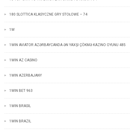
180 SLOTTICA KLASYCZNE GRY STOŁOWE – 74
1W
1WIN AVIATOR AZƏRBAYCANDA ƏN YAXŞI ÇÖKMƏ KAZINO OYUNU 485
1WIN AZ CASINO
1WIN AZERBAJANY
1WIN BET 963
1WIN BRASIL
1WIN BRAZIL