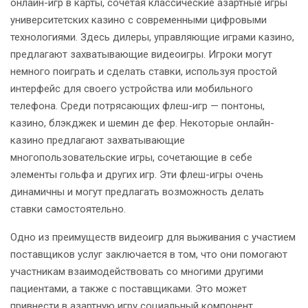
онлайн-игр в карты, сочетая классические азартные игры
университетских казино с современными цифровыми
технологиями. Здесь дилеры, управляющие играми казино,
предлагают захватывающие видеоигры. Игроки могут
немного поиграть и сделать ставки, используя простой
интерфейс для своего устройства или мобильного
телефона. Среди потрясающих флеш-игр — понтоны,
казино, блэкджек и шемин де фер. Некоторые онлайн-
казино предлагают захватывающие
многопользовательские игры, сочетающие в себе
элементы гольфа и других игр. Эти флеш-игры очень
динамичны и могут предлагать возможность делать
ставки самостоятельно.
Одно из преимуществ видеоигр для выживания с участием
поставщиков услуг заключается в том, что они помогают
участникам взаимодействовать со многими другими
пациентами, а также с поставщиками. Это может
привнести в азартную игру социальный компонент,