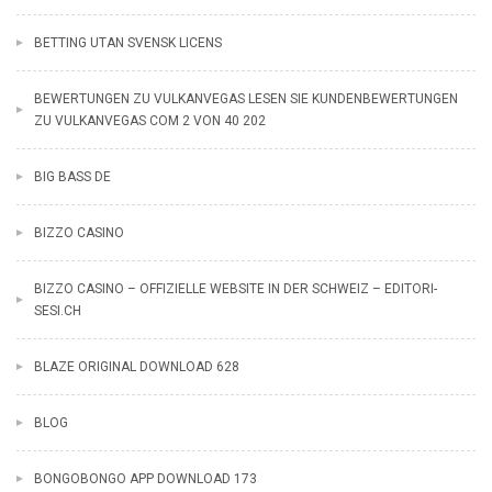
BETTING UTAN SVENSK LICENS
BEWERTUNGEN ZU VULKANVEGAS LESEN SIE KUNDENBEWERTUNGEN
ZU VULKANVEGAS COM 2 VON 40 202
BIG BASS DE
BIZZO CASINO
BIZZO CASINO – OFFIZIELLE WEBSITE IN DER SCHWEIZ – EDITORI-
SESI.CH
BLAZE ORIGINAL DOWNLOAD 628
BLOG
BONGOBONGO APP DOWNLOAD 173