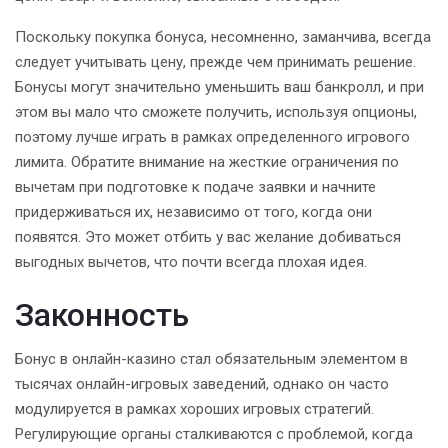
Поскольку покупка бонуса, несомненно, заманчива, всегда
следует учитывать цену, прежде чем принимать решение.
Бонусы могут значительно уменьшить ваш банкролл, и при
этом вы мало что сможете получить, используя опционы,
поэтому лучше играть в рамках определенного игрового
лимита. Обратите внимание на жесткие ограничения по
вычетам при подготовке к подаче заявки и начните
придерживаться их, независимо от того, когда они
появятся. Это может отбить у вас желание добиваться
выгодных вычетов, что почти всегда плохая идея.
Законность
Бонус в онлайн-казино стал обязательным элементом в
тысячах онлайн-игровых заведений, однако он часто
модулируется в рамках хороших игровых стратегий.
Регулирующие органы сталкиваются с проблемой, когда