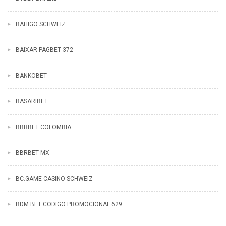
BAHIGO SCHWEIZ
BAIXAR PAGBET 372
BANKOBET
BASARIBET
BBRBET COLOMBIA
BBRBET MX
BC.GAME CASINO SCHWEIZ
BDM BET CODIGO PROMOCIONAL 629