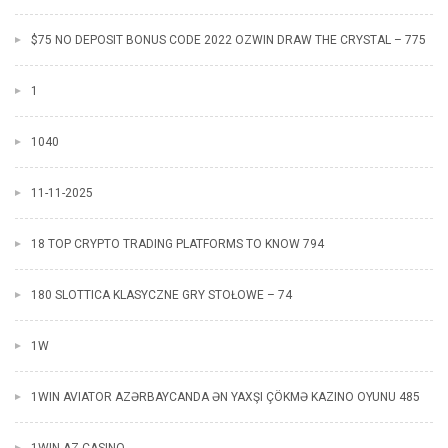
$75 NO DEPOSIT BONUS CODE 2022 OZWIN DRAW THE CRYSTAL – 775
1
1040
11-11-2025
18 TOP CRYPTO TRADING PLATFORMS TO KNOW 794
180 SLOTTICA KLASYCZNE GRY STOŁOWE – 74
1W
1WIN AVIATOR AZƏRBAYCANDA ƏN YAXŞI ÇÖKMƏ KAZINO OYUNU 485