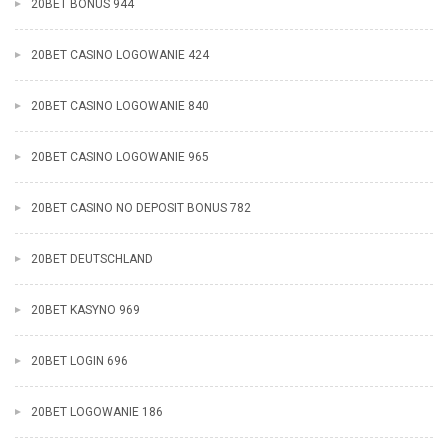
20BET BONUS 944
20BET CASINO LOGOWANIE 424
20BET CASINO LOGOWANIE 840
20BET CASINO LOGOWANIE 965
20BET CASINO NO DEPOSIT BONUS 782
20BET DEUTSCHLAND
20BET KASYNO 969
20BET LOGIN 696
20BET LOGOWANIE 186