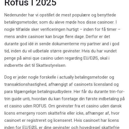
Rofus I 2025
Nedenunder har vi opstillet de mest populære og benyttede
betalingsmetoder, som du aleve møde hos disse casinoer. I
nogle tilfælde sker verificeringen hurtigt – inden for få timer –
mens andre casinoer kan bruge flere dage. Derfor er det
durante god idé in sende dokumenterne my partner and i god
tid, inden du vil udbetale større gevinster. Hvis du har vundet
penge på ainsi que casino uden regarding EU/EØS, skal i
indberette det til Skattestyrelsen.
Dog er jeder nogle forskelle i actually betalingsmetoder og
transaktionshastighed, afhængigt af casinoets licensland og
para tilgængelige betalingsudbydere. Her får du durante trin-for-
trin guide unti, hvordan du kan foretage din første indbetaling på
et casino uden ROFUS. Om gevinster fra et casino uden dansk
licens emergeny room skattefrie eller icke, afhænger af, hvor
casinoet er registreret og licenseret. Hvis casinoet har licens
inden for EU/EØS, er dine gevinster och hovedregel skattefrie