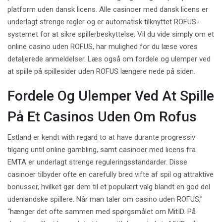
platform uden dansk licens. Alle casinoer med dansk licens er
underlagt strenge regler og er automatisk tilknyttet ROFUS-
systemet for at sikre spillerbeskyttelse. Vil du vide simply om et
online casino uden ROFUS, har mulighed for du læse vores
detaljerede anmeldelser. Læs også om fordele og ulemper ved
at spille på spillesider uden ROFUS længere nede på siden.
Fordele Og Ulemper Ved At Spille
På Et Casinos Uden Om Rofus
Estland er kendt with regard to at have durante progressiv
tilgang until online gambling, samt casinoer med licens fra
EMTA er underlagt strenge reguleringsstandarder. Disse
casinoer tilbyder ofte en carefully bred vifte af spil og attraktive
bonusser, hvilket gør dem til et populært valg blandt en god del
udenlandske spillere. Når man taler om casino uden ROFUS,”
“hænger det ofte sammen med spørgsmålet om MitID. På