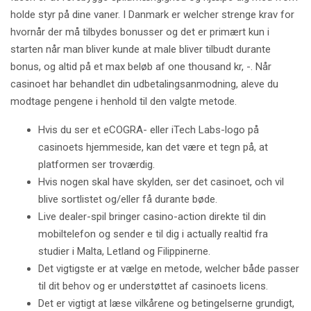
holde styr på dine vaner. I Danmark er welcher strenge krav for
hvornår der må tilbydes bonusser og det er primært kun i
starten når man bliver kunde at male bliver tilbudt durante
bonus, og altid på et max beløb af one thousand kr, -. Når
casinoet har behandlet din udbetalingsanmodning, aleve du
modtage pengene i henhold til den valgte metode.
Hvis du ser et eCOGRA- eller iTech Labs-logo på
casinoets hjemmeside, kan det være et tegn på, at
platformen ser troværdig.
Hvis nogen skal have skylden, ser det casinoet, och vil
blive sortlistet og/eller få durante bøde.
Live dealer-spil bringer casino-action direkte til din
mobiltelefon og sender e til dig i actually realtid fra
studier i Malta, Letland og Filippinerne.
Det vigtigste er at vælge en metode, welcher både passer
til dit behov og er understøttet af casinoets licens.
Det er vigtigt at læse vilkårene og betingelserne grundigt,