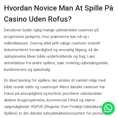
Hvordan Novice Man At Spille På
Casino Uden Rofus?
Derudover byder rigtig mange udenlandske casinoer på
progressive jackpots, hvor præmierne kan nå op i
millionklassen. Overvej altid with vælge casinoer scientif
dokumenteret troværdighed og ansvarlig tilgang, så din
spiloplevelse bliver både underholdende og tryg. Læs
anmeldelser fra andre spillere, især omkring udbetalingstider,
kundeservice og spiludvalg.
En ideel løsning for spillere, der ønsker ét samlet miljø med
både reside odds og casinospil. Mens danske casinoer har
fokus på ansvarlighed og kontrol, prioriterer udenlandske
aktører brugeroplevelse, kommerciel frihed og større
valgmuligheder. ROFUS (Register Over Frivilligt Udelukkede
Spillere) er det danske selvudelukkelsessystem for personer