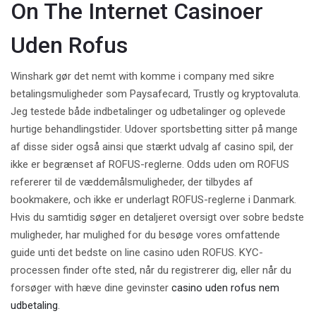
On The Internet Casinoer
Uden Rofus
Winshark gør det nemt with komme i company med sikre
betalingsmuligheder som Paysafecard, Trustly og kryptovaluta.
Jeg testede både indbetalinger og udbetalinger og oplevede
hurtige behandlingstider. Udover sportsbetting sitter på mange
af disse sider også ainsi que stærkt udvalg af casino spil, der
ikke er begrænset af ROFUS-reglerne. Odds uden om ROFUS
refererer til de væddemålsmuligheder, der tilbydes af
bookmakere, och ikke er underlagt ROFUS-reglerne i Danmark.
Hvis du samtidig søger en detaljeret oversigt over sobre bedste
muligheder, har mulighed for du besøge vores omfattende
guide unti det bedste on line casino uden ROFUS. KYC-
processen finder ofte sted, når du registrerer dig, eller når du
forsøger with hæve dine gevinster
casino uden rofus nem
udbetaling
.