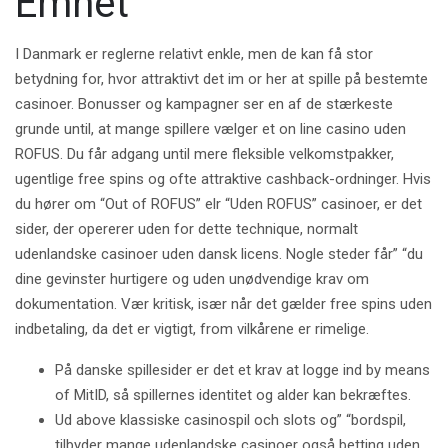
Emnet
I Danmark er reglerne relativt enkle, men de kan få stor
betydning for, hvor attraktivt det im or her at spille på bestemte
casinoer. Bonusser og kampagner ser en af de stærkeste
grunde until, at mange spillere vælger et on line casino uden
ROFUS. Du får adgang until mere fleksible velkomstpakker,
ugentlige free spins og ofte attraktive cashback-ordninger. Hvis
du hører om “Out of ROFUS” elr “Uden ROFUS” casinoer, er det
sider, der opererer uden for dette technique, normalt
udenlandske casinoer uden dansk licens. Nogle steder får” “du
dine gevinster hurtigere og uden unødvendige krav om
dokumentation. Vær kritisk, især når det gælder free spins uden
indbetaling, da det er vigtigt, from vilkårene er rimelige.
På danske spillesider er det et krav at logge ind by means
of MitID, så spillernes identitet og alder kan bekræftes.
Ud above klassiske casinospil och slots og” “bordspil,
tilbyder mange udenlandske casinoer også betting uden