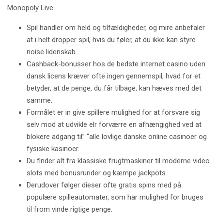
Monopoly Live.
Spil handler om held og tilfældigheder, og mire anbefaler
at i helt dropper spil, hvis du føler, at du ikke kan styre
noise lidenskab.
Cashback-bonusser hos de bedste internet casino uden
dansk licens kræver ofte ingen gennemspil, hvad for et
betyder, at de penge, du får tilbage, kan hæves med det
samme.
Formålet er in give spillere mulighed for at forsvare sig
selv mod at udvikle elr forværre en afhængighed ved at
blokere adgang til” “alle lovlige danske online casinoer og
fysiske kasinoer.
Du finder alt fra klassiske frugtmaskiner til moderne video
slots med bonusrunder og kæmpe jackpots.
Derudover følger dieser ofte gratis spins med på
populære spilleautomater, som har mulighed for bruges
til from vinde rigtige penge.