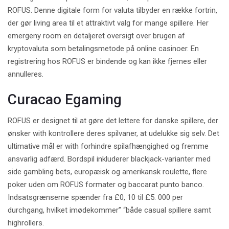
ROFUS. Denne digitale form for valuta tilbyder en række fortrin,
der gør living area til et attraktivt valg for mange spillere. Her
emergeny room en detaljeret oversigt over brugen af
kryptovaluta som betalingsmetode på online casinoer. En
registrering hos ROFUS er bindende og kan ikke fjernes eller
annulleres.
Curacao Egaming
ROFUS er designet til at gøre det lettere for danske spillere, der
ønsker with kontrollere deres spilvaner, at udelukke sig selv. Det
ultimative mål er with forhindre spilafhængighed og fremme
ansvarlig adfærd. Bordspil inkluderer blackjack-varianter med
side gambling bets, europæisk og amerikansk roulette, flere
poker uden om ROFUS formater og baccarat punto banco.
Indsatsgrænserne spænder fra £0, 10 til £5. 000 per
durchgang, hvilket imødekommer” “både casual spillere samt
highrollers.