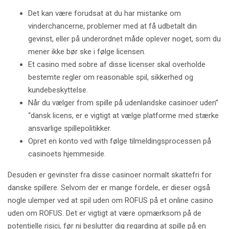
Det kan være forudsat at du har mistanke om
vinderchancerne, problemer med at få udbetalt din
gevinst, eller på underordnet måde oplever noget, som du
mener ikke bør ske i følge licensen.
Et casino med sobre af disse licenser skal overholde
bestemte regler om reasonable spil, sikkerhed og
kundebeskyttelse.
Når du vælger from spille på udenlandske casinoer uden”
“dansk licens, er e vigtigt at vælge platforme med stærke
ansvarlige spillepolitikker.
Opret en konto ved with følge tilmeldingsprocessen på
casinoets hjemmeside.
Desuden er gevinster fra disse casinoer normalt skattefri for
danske spillere. Selvom der er mange fordele, er dieser også
nogle ulemper ved at spil uden om ROFUS på et online casino
uden om ROFUS. Det er vigtigt at være opmærksom på de
potentielle risici, før ni beslutter dig regarding at spille på en