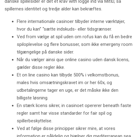
danske spillesider er det et krav with logge ind via MitID, så
spillernes identitet og tredje alder kan bekræftes.
Flere internationale casinoer tilbyder interne værktøjer,
hvor du kan” “sætte indskuds- eller tidsgrænser.
Ved from vælge at spil uden om rofus kan du få en bedre
spiloplevelse og flere bonusser, som ikke emergeny room
tilgængelige på danske sider.
Når du vælger ainsi que online casino uden dansk licens,
gælder disse regler ikke.
Et on line casino kan tilbyde 500% i velkomstbonus,
males hvis omsætningskravet im or her 60x, og
udbetalingerne tager en uge, er det måske ikke den
billigste løsning.
En stærk licens sikrer, in casinoet opererer beneath faste
regler samt har visse standarder for fair spil og
spillerbeskyttelse.
Ved at følge disse principper sikrer mire, at vores
information er pålidelig og hjælper dig mediterranean sea