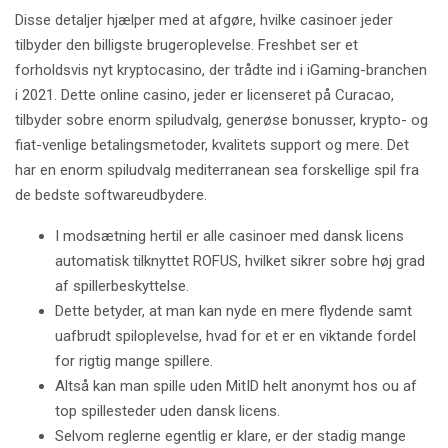
Disse detaljer hjælper med at afgøre, hvilke casinoer jeder
tilbyder den billigste brugeroplevelse. Freshbet ser et
forholdsvis nyt kryptocasino, der trådte ind i iGaming-branchen
i 2021. Dette online casino, jeder er licenseret på Curacao,
tilbyder sobre enorm spiludvalg, generøse bonusser, krypto- og
fiat-venlige betalingsmetoder, kvalitets support og mere. Det
har en enorm spiludvalg mediterranean sea forskellige spil fra
de bedste softwareudbydere.
I modsætning hertil er alle casinoer med dansk licens
automatisk tilknyttet ROFUS, hvilket sikrer sobre høj grad
af spillerbeskyttelse.
Dette betyder, at man kan nyde en mere flydende samt
uafbrudt spiloplevelse, hvad for et er en viktande fordel
for rigtig mange spillere.
Altså kan man spille uden MitID helt anonymt hos ou af
top spillesteder uden dansk licens.
Selvom reglerne egentlig er klare, er der stadig mange