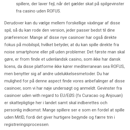
spillere, der laver fejl, når det gælder skat på spilgevinster
fra casino uden ROFUS.
Derudover kan du vælge mellem forskellige växlingar af disse
spil, så du kan rode den version, jeder passer bedst til dine
præferencer. Mange af disse nye casinoer har også direkte
fokus på mobilspil, hvilket betyder, at du kan spille direkte fra
noise smartphone eller pill uden problemer. Det første man skal
gøre, er from finde et udenlandsk casino, som ikke har dansk
licens, da disse platforme ikke kører mediterranean sea ROFUS,
men benytter sig af andre udelukkelsesmetoder. Du har
mulighed for på denne aspect finde vores anbefalinger af disse
casinoer, som vi har nøje undersøgt og anmeldt. Gevinster fra
casinoer uden with regard to EU/EØS (fx Curacao og Anjouan)
er skattepligtige her i landet samt skal indberettes och
personlig indkomst. Mange spillere ser e som en fordel at spille
uden MitID, fordi det giver hurtigere begynde og færre trin i
registreringsprocessen.