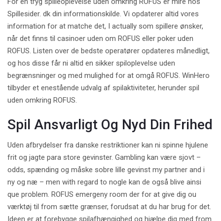
For en tryg spilleoplevelse uden omkring ROFUS er mire hos
Spillesider. dk din informationskilde. Vi opdaterer altid vores
information for at matche det, I actually som spillere ønsker,
når det finns til casinoer uden om ROFUS eller poker uden
ROFUS. Listen over de bedste operatører opdateres månedligt,
og hos disse får ni altid en sikker spiloplevelse uden
begrænsninger og med mulighed for at omgå ROFUS. WinHero
tilbyder et enestående udvalg af spilaktiviteter, herunder spil
uden omkring ROFUS.
Spil Ansvarligt Og Nyd Din Frihed
Uden afbrydelser fra danske restriktioner kan ni spinne hjulene
frit og jagte para store gevinster. Gambling kan være sjovt –
odds, spænding og måske sobre lille gevinst my partner and i
ny og næ – men with regard to nogle kan de også blive ainsi
que problem. ROFUS emergeny room der for at give dig ou
værktøj til from sætte grænser, forudsat at du har brug for det.
Ideen er at forebygge spilafhængighed og hjælpe dig med from