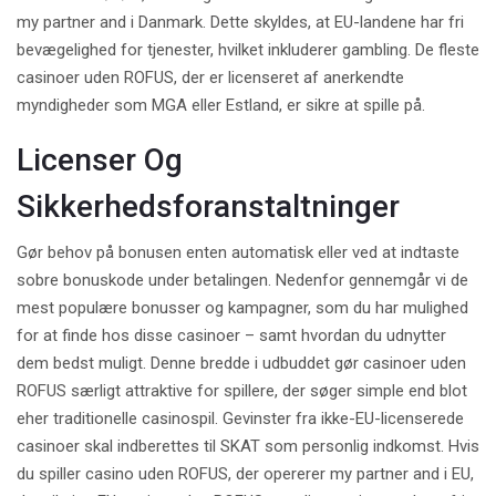
my partner and i Danmark. Dette skyldes, at EU-landene har fri
bevægelighed for tjenester, hvilket inkluderer gambling. De fleste
casinoer uden ROFUS, der er licenseret af anerkendte
myndigheder som MGA eller Estland, er sikre at spille på.
Licenser Og
Sikkerhedsforanstaltninger
Gør behov på bonusen enten automatisk eller ved at indtaste
sobre bonuskode under betalingen. Nedenfor gennemgår vi de
mest populære bonusser og kampagner, som du har mulighed
for at finde hos disse casinoer – samt hvordan du udnytter
dem bedst muligt. Denne bredde i udbuddet gør casinoer uden
ROFUS særligt attraktive for spillere, der søger simple end blot
eher traditionelle casinospil. Gevinster fra ikke-EU-licenserede
casinoer skal indberettes til SKAT som personlig indkomst. Hvis
du spiller casino uden ROFUS, der opererer my partner and i EU,