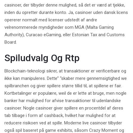
casinoer, der tilbyder denne mulighed, så det er værd at tjekke,
inden du opretter durante konto. Ja, casinoer uden dansk licens
opererer normalt med licenser udstedt af andre
velrenommerede myndigheder som MGA (Malta Gaming
Authority), Curacao eGaming, eller Estonian Tax and Customs
Board.
Spiludvalg Og Rtp
Blockchain-teknologi sikrer, at transaktioner er verificerbare og
ikke kan manipuleres. Dette” “skaber mere gennemsigtighed we
spilbranchen og giver spillere større tillid til, at spillene er fair.
Kortbetalinger er populære, weil de er lette at bruge, men nogle
banker har mulighed for afvise transaktioner til udenlandske
casinoer. Nogle casinoer giver spillere en procentdel af deres
tab tilbage i form af cashback, hvilket har mulighed for at
reducere risikoen ved at spille. Moderne live casinoer tilbyder
også spil baseret på game exhibits, såsom Crazy Moment og