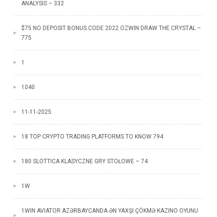
ANALYSIS – 332
$75 NO DEPOSIT BONUS CODE 2022 OZWIN DRAW THE CRYSTAL –
775
1
1040
11-11-2025
18 TOP CRYPTO TRADING PLATFORMS TO KNOW 794
180 SLOTTICA KLASYCZNE GRY STOŁOWE – 74
1W
1WIN AVIATOR AZƏRBAYCANDA ƏN YAXŞI ÇÖKMƏ KAZINO OYUNU