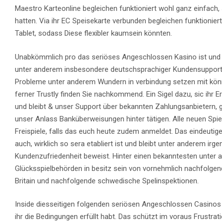
Maestro Karteonline begleichen funktioniert wohl ganz einfach,
hatten. Via ihr EC Speisekarte verbunden begleichen funktionie
Tablet, sodass Diese flexibler kaumsein könnten.
Unabkömmlich pro das seriöses Angeschlossen Kasino ist und bl
unter anderem insbesondere deutschsprachiger Kundensupport, e
Probleme unter anderem Wundern in verbindung setzen mit kö
ferner Trustly finden Sie nachkommend. Ein Sigel dazu, sic ihr E
und bleibt & unser Support über bekannten Zahlungsanbietern, g
unser Anlass Banküberweisungen hinter tätigen. Alle neuen Sp
Freispiele, falls das euch heute zudem anmeldet. Das eindeutig
auch, wirklich so sera etabliert ist und bleibt unter anderem ir
Kundenzufriedenheit beweist. Hinter einen bekanntesten unter
Glücksspielbehörden in besitz sein von vornehmlich nachfolge
Britain und nachfolgende schwedische Spelinspektionen.
Inside diesseitigen folgenden seriösen Angeschlossen Casinos 
ihr die Bedingungen erfüllt habt. Das schützt im voraus Frustra