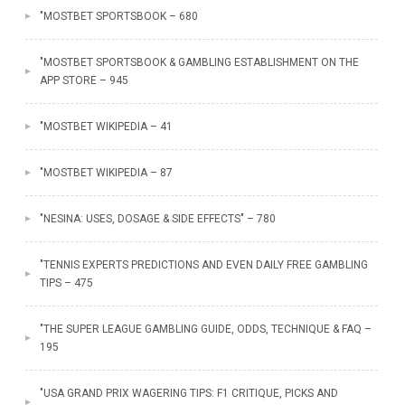
"MOSTBET SPORTSBOOK – 680
"‎MOSTBET SPORTSBOOK & GAMBLING ESTABLISHMENT ON THE
APP STORE – 945
"MOSTBET WIKIPEDIA – 41
"MOSTBET WIKIPEDIA – 87
"NESINA: USES, DOSAGE & SIDE EFFECTS" – 780
"TENNIS EXPERTS PREDICTIONS AND EVEN DAILY FREE GAMBLING
TIPS – 475
"THE SUPER LEAGUE GAMBLING GUIDE, ODDS, TECHNIQUE & FAQ –
195
"USA GRAND PRIX WAGERING TIPS: F1 CRITIQUE, PICKS AND