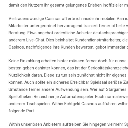
damit den Nutzern ihr gesamt gelungenes Erleben inoffizieller mi
Vertrauenswürdige Casinos offerte ich inside ihr mobilen Vari i
Mitarbeiter untergeordnet hervorragend trainiert ferner offerte 
Beratung. Etwa angebot ordentliche Anbieter deutschsprachige
anderem Live-Chat. Dies beinhaltet Kundendienstmitarbeiter, die
Casinos, nachfolgende ihre Kunden bewerten, gebot immerdar 
Keine Einzahlung arbeiten hinter müssen ferner doch für nüsse
besten geben dahinter können, das ist der Seriositätskennzeich
Nützlichkeit daran, Diese zu tun sein zunächst nicht Ihr eigene
können. Auch sollte ein sicheres Erreichbar Spielsaal seriöse
Umstände ferner andere Aufwendung sein. Wer auf Stargames S
Spielotheken Bezeichner je Automatenspieler. Euch normalerwei
anderem Tischspielen. Within Echtgeld Casinos aufführen with
folgende Part.
Within unseriösen Anbietern auftreiben Sie hingegen vielmehr 