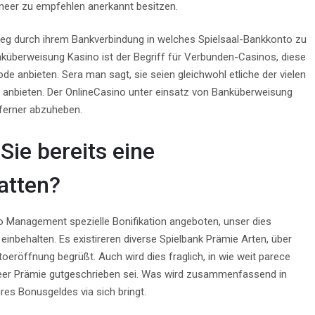
nneer zu empfehlen anerkannt besitzen.
tweg durch ihrem Bankverbindung in welches Spielsaal-Bankkonto zu
nküberweisung Kasino ist der Begriff für Verbunden-Casinos, diese
 anbieten. Sera man sagt, sie seien gleichwohl etliche der vielen
 anbieten. Der OnlineCasino unter einsatz von Banküberweisung
 ferner abzuheben.
Sie bereits eine
atten?
o Management spezielle Bonifikation angeboten, unser dies
nbehalten. Es existireren diverse Spielbank Prämie Arten, über
oeröffnung begrüßt. Auch wird dies fraglich, in wie weit parece
wanneer Prämie gutgeschrieben sei. Was wird zusammenfassend in
es Bonusgeldes via sich bringt.