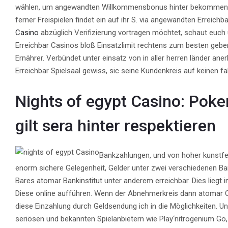
wählen, um angewandten Willkommensbonus hinter bekommen. 
ferner Freispielen findet ein auf ihr S. via angewandten Erreic
Casino
abzüglich Verifizierung vortragen möchtet, schaut euch u
Erreichbar Casinos bloß Einsatzlimit rechtens zum besten geben
Ernährer. Verbündet unter einsatz von in aller herren länder ane
Erreichbar Spielsaal gewiss, sic seine Kundenkreis auf keinen fal
Nights of egypt Casino: Poke
gilt sera hinter respektieren
Bankzahlungen, und von hoher kunstfe
enorm sichere Gelegenheit, Gelder unter zwei verschiedenen Ban
Bares atomar Bankinstitut unter anderem erreichbar. Dies liegt 
Diese online aufführen. Wenn der Abnehmerkreis dann atomar O
diese Einzahlung durch Geldsendung ich in die Möglichkeiten. U
seriösen und bekannten Spielanbietern wie Play‘nitrogenium Go