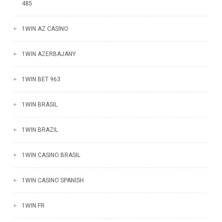
485
1WIN AZ CASINO
1WIN AZERBAJANY
1WIN BET 963
1WIN BRASIL
1WIN BRAZIL
1WIN CASINO BRASIL
1WIN CASINO SPANISH
1WIN FR