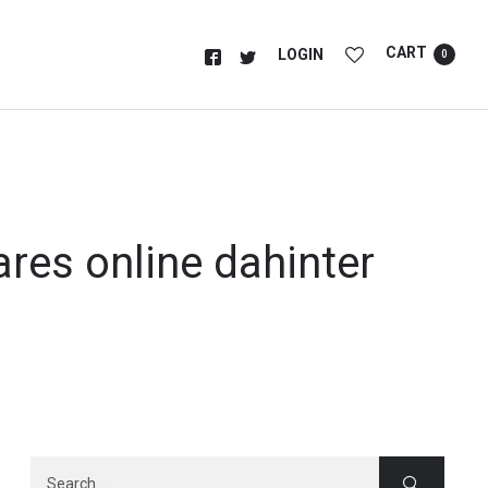
CART
LOGIN
0
res online dahinter