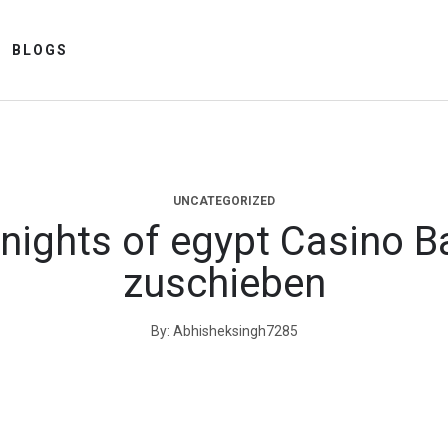
BLOGS
UNCATEGORIZED
nights of egypt Casino Ba
zuschieben
By
Abhisheksingh7285