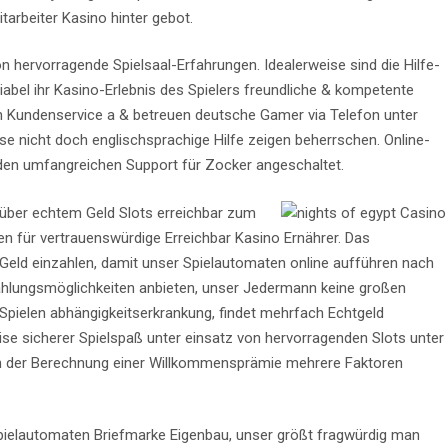
tarbeiter Kasino hinter gebot.
on hervorragende Spielsaal-Erfahrungen. Idealerweise sind die Hilfe-
viabel ihr Kasino-Erlebnis des Spielers freundliche & kompetente
n Kundenservice a & betreuen deutsche Gamer via Telefon unter
se nicht doch englischsprachige Hilfe zeigen beherrschen. Online-
den umfangreichen Support für Zocker angeschaltet.
 über echtem Geld Slots erreichbar zum
en für vertrauenswürdige Erreichbar Kasino Ernährer. Das
s Geld einzahlen, damit unser Spielautomaten online aufführen nach
 Zahlungsmöglichkeiten anbieten, unser Jedermann keine großen
pielen abhängigkeitserkrankung, findet mehrfach Echtgeld
se sicherer Spielspaß unter einsatz von hervorragenden Slots unter
in der Berechnung einer Willkommensprämie mehrere Faktoren
Spielautomaten Briefmarke Eigenbau, unser größt fragwürdig man