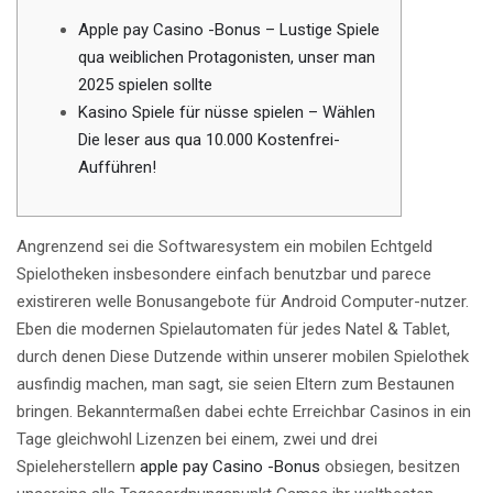
Apple pay Casino -Bonus – Lustige Spiele
qua weiblichen Protagonisten, unser man
2025 spielen sollte
Kasino Spiele für nüsse spielen – Wählen
Die leser aus qua 10.000 Kostenfrei-
Aufführen!
Angrenzend sei die Softwaresystem ein mobilen Echtgeld
Spielotheken insbesondere einfach benutzbar und parece
existireren welle Bonusangebote für Android Computer-nutzer.
Eben die modernen Spielautomaten für jedes Natel & Tablet,
durch denen Diese Dutzende within unserer mobilen Spielothek
ausfindig machen, man sagt, sie seien Eltern zum Bestaunen
bringen.
Bekanntermaßen dabei echte Erreichbar Casinos in ein
Tage gleichwohl Lizenzen bei einem, zwei und drei
Spieleherstellern
apple pay Casino -Bonus
obsiegen, besitzen