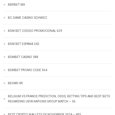
BBRBET MX
BC.GAME CASINO SCHWEIZ
BDM BET CODIGO PROMOCIONAL 629
BDM BET ESPANA 342
BDMBET CASINO 388
BDMBET PROMO CODE 564
BEHAR.HR
BELGIUM VS FRANCE PREDICTION, ODDS, BETTING TIPS AND BEST BETS
REGARDING UEFA NATIONS GROUP MATCH – 36
BEST CRYPTO WALLETS OF NOVEMBER 2024 – 455