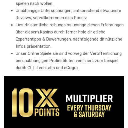
spielen nach wollen.
Unabhängige Untersuchungen, entsprechend etwa unsre
Reviews, vervollkommnen dies Positiv.
Lies dir sämtliche reibungslos unsrige diesen Erfahrungen
über diesem Kasino durch ferner hole dir etliche
Expertentipps & Bewertungen, nachfolgende dir nützliche
Infos präsentation.
Unser Online Spiele sie sind vorweg der Veröffentlichung
bei unabhängigen Prüfinstituten verifiziert, zum beispiel
durch GLI, iTechLabs und eCogra.