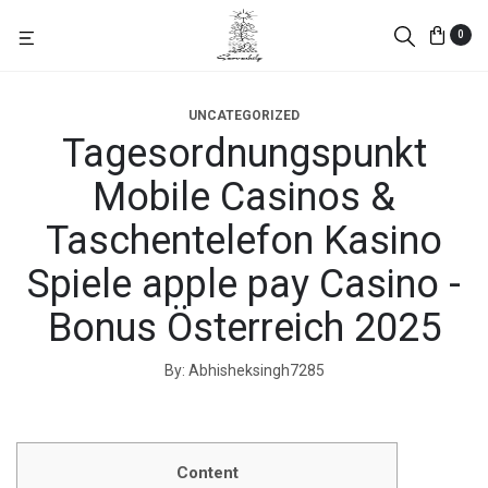
0
UNCATEGORIZED
Tagesordnungspunkt
Mobile Casinos &
Taschentelefon Kasino
Spiele apple pay Casino -
Bonus Österreich 2025
By
Abhisheksingh7285
Content