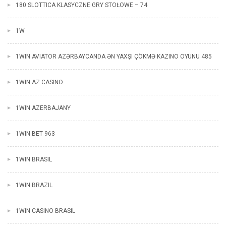
180 SLOTTICA KLASYCZNE GRY STOŁOWE – 74
1W
1WIN AVIATOR AZƏRBAYCANDA ƏN YAXŞI ÇÖKMƏ KAZINO OYUNU 485
1WIN AZ CASINO
1WIN AZERBAJANY
1WIN BET 963
1WIN BRASIL
1WIN BRAZIL
1WIN CASINO BRASIL