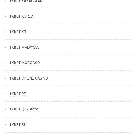
1XBET KAZAHSTAN
1XBET KOREA
1XBET KR
1XBET MALAYSIA
1XBET MOROCCO
1XBET ONLINE CASINO
1XBET PT
1XBET QEYDIYYAT
1XBET RU