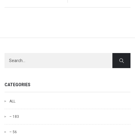
CATEGORIES
ALL
– 183
– 56