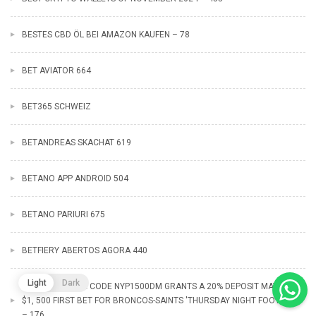
BESTES CBD ÖL BEI AMAZON KAUFEN – 78
BET AVIATOR 664
BET365 SCHWEIZ
BETANDREAS SKACHAT 619
BETANO APP ANDROID 504
BETANO PARIURI 675
BETFIERY ABERTOS AGORA 440
Light
Dark
BETMGM BONUS CODE NYP1500DM GRANTS A 20% DEPOSIT MATCH OR
$1, 500 FIRST BET FOR BRONCOS-SAINTS 'THURSDAY NIGHT FOOTBALL'
– 176