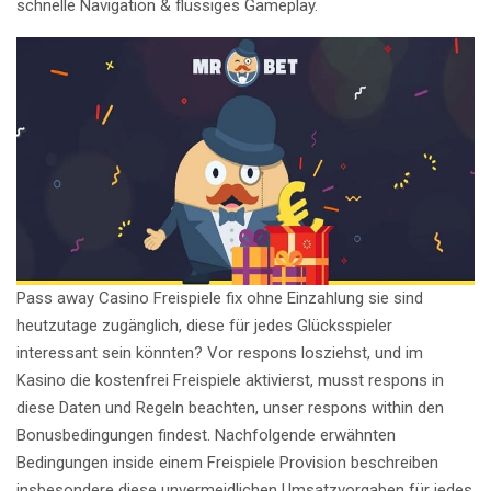
schnelle Navigation & flüssiges Gameplay.
Pass away Casino Freispiele fix ohne Einzahlung sie sind
heutzutage zugänglich, diese für jedes Glücksspieler
interessant sein könnten? Vor respons losziehst, und im
Kasino die kostenfrei Freispiele aktivierst, musst respons in
diese Daten und Regeln beachten, unser respons within den
Bonusbedingungen findest. Nachfolgende erwähnten
Bedingungen inside einem Freispiele Provision beschreiben
insbesondere diese unvermeidlichen Umsatzvorgaben für jedes