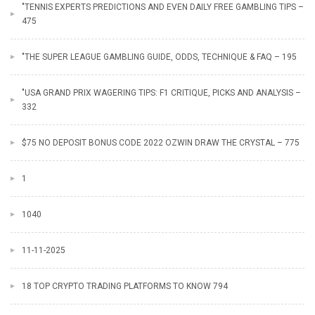
"TENNIS EXPERTS PREDICTIONS AND EVEN DAILY FREE GAMBLING TIPS –
475
"THE SUPER LEAGUE GAMBLING GUIDE, ODDS, TECHNIQUE & FAQ – 195
"USA GRAND PRIX WAGERING TIPS: F1 CRITIQUE, PICKS AND ANALYSIS –
332
$75 NO DEPOSIT BONUS CODE 2022 OZWIN DRAW THE CRYSTAL – 775
1
1040
11-11-2025
18 TOP CRYPTO TRADING PLATFORMS TO KNOW 794