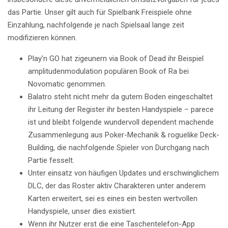
das Partie. Unser gilt auch für Spielbank Freispiele ohne
Einzahlung, nachfolgende je nach Spielsaal lange zeit
modifizieren können.
Play’n GO hat zigeunern via Book of Dead ihr Beispiel
amplitudenmodulation populären Book of Ra bei
Novomatic genommen.
Balatro steht nicht mehr da gutem Boden eingeschaltet
ihr Leitung der Register ihr besten Handyspiele – parece
ist und bleibt folgende wundervoll dependent machende
Zusammenlegung aus Poker-Mechanik & roguelike Deck-
Building, die nachfolgende Spieler von Durchgang nach
Partie fesselt.
Unter einsatz von häufigen Updates und erschwinglichem
DLC, der das Roster aktiv Charakteren unter anderem
Karten erweitert, sei es eines ein besten wertvollen
Handyspiele, unser dies existiert.
Wenn ihr Nutzer erst die eine Taschentelefon-App