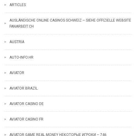
ARTICLES
AUSLÄNDISCHE ONLINE CASINOS SCHWEIZ – SIEHE OFFIZIELLE WEBSITE
FANARBEIT.CH
AUSTRIA
AUTO-INFO.HR
AVIATOR
AVIATOR BRAZIL
AVIATOR CASINO DE
AVIATOR CASINO FR
AVIATOR GAME REAL MONEY НЕКОТОРЫЕ ИГРОКИ – 746