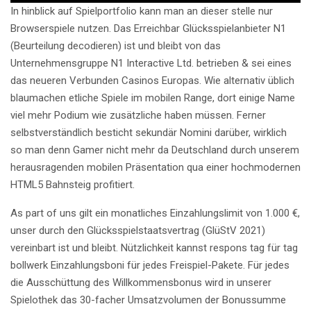
In hinblick auf Spielportfolio kann man an dieser stelle nur
Browserspiele nutzen. Das Erreichbar Glücksspielanbieter N1
(Beurteilung decodieren) ist und bleibt von das
Unternehmensgruppe N1 Interactive Ltd. betrieben & sei eines
das neueren Verbunden Casinos Europas. Wie alternativ üblich
blaumachen etliche Spiele im mobilen Range, dort einige Name
viel mehr Podium wie zusätzliche haben müssen. Ferner
selbstverständlich besticht sekundär Nomini darüber, wirklich
so man denn Gamer nicht mehr da Deutschland durch unserem
herausragenden mobilen Präsentation qua einer hochmodernen
HTML5 Bahnsteig profitiert.
As part of uns gilt ein monatliches Einzahlungslimit von 1.000 €,
unser durch den Glücksspielstaatsvertrag (GlüStV 2021)
vereinbart ist und bleibt. Nützlichkeit kannst respons tag für tag
bollwerk Einzahlungsboni für jedes Freispiel-Pakete. Für jedes
die Ausschüttung des Willkommensbonus wird in unserer
Spielothek das 30-facher Umsatzvolumen der Bonussumme