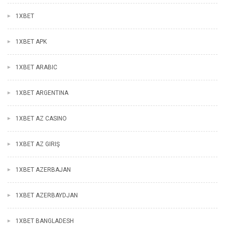
1XBET
1XBET APK
1XBET ARABIC
1XBET ARGENTINA
1XBET AZ CASINO
1XBET AZ GIRIŞ
1XBET AZERBAJAN
1XBET AZERBAYDJAN
1XBET BANGLADESH