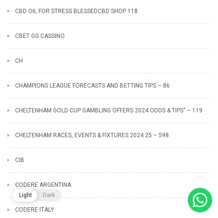
CBD OIL FOR STRESS BLESSEDCBD SHOP 118
CBET GG CASSINO
CH
CHAMPIONS LEAGUE FORECASTS AND BETTING TIPS – 86
CHELTENHAM GOLD CUP GAMBLING OFFERS 2024 ODDS & TIPS" – 119
CHELTENHAM RACES, EVENTS & FIXTURES 2024 25 – 598
CIB
CODERE ARGENTINA
Light
Dark
CODERE ITALY