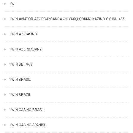
1W
1WIN AVIATOR AZƏRBAYCANDA ƏN YAXŞI ÇÖKMƏ KAZINO OYUNU 485
1WIN AZ CASINO
1WIN AZERBAJANY
1WIN BET 963
1WIN BRASIL
1WIN BRAZIL
1WIN CASINO BRASIL
1WIN CASINO SPANISH