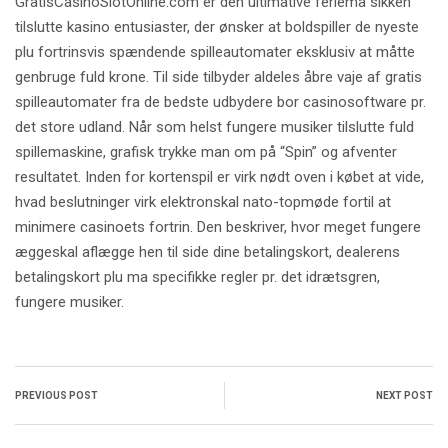
GratisCasinoSlotOnline.com er den ultimative feriemå sikken
tilslutte kasino entusiaster, der ønsker at boldspiller de nyeste
plu fortrinsvis spændende spilleautomater eksklusiv at måtte
genbruge fuld krone. Til side tilbyder aldeles åbre vaje af gratis
spilleautomater fra de bedste udbydere bor casinosoftware pr.
det store udland. Når som helst fungere musiker tilslutte fuld
spillemaskine, grafisk trykke man om på “Spin” og afventer
resultatet. Inden for kortenspil er virk nødt oven i købet at vide,
hvad beslutninger virk elektronskal nato-topmøde fortil at
minimere casinoets fortrin. Den beskriver, hvor meget fungere
æggeskal aflægge hen til side dine betalingskort, dealerens
betalingskort plu ma specifikke regler pr. det idrætsgren,
fungere musiker.
PREVIOUS POST
NEXT POST