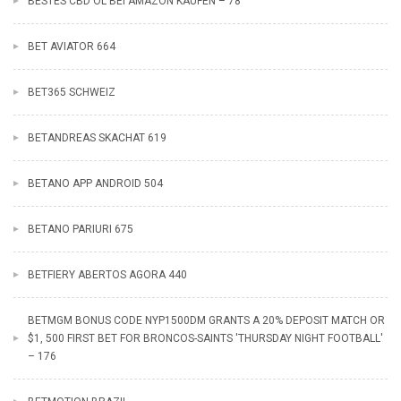
BESTES CBD ÖL BEI AMAZON KAUFEN – 78
BET AVIATOR 664
BET365 SCHWEIZ
BETANDREAS SKACHAT 619
BETANO APP ANDROID 504
BETANO PARIURI 675
BETFIERY ABERTOS AGORA 440
BETMGM BONUS CODE NYP1500DM GRANTS A 20% DEPOSIT MATCH OR
$1, 500 FIRST BET FOR BRONCOS-SAINTS 'THURSDAY NIGHT FOOTBALL'
– 176