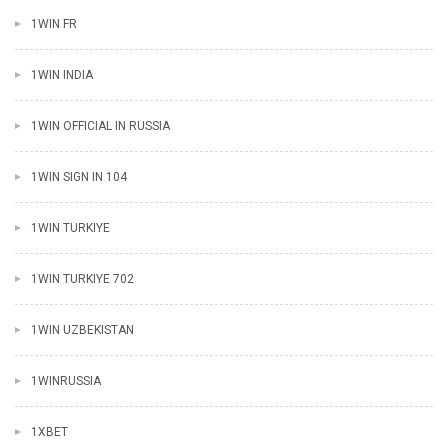
1WIN FR
1WIN INDIA
1WIN OFFICIAL IN RUSSIA
1WIN SIGN IN 104
1WIN TURKIYE
1WIN TURKIYE 702
1WIN UZBEKISTAN
1WINRUSSIA
1XBET