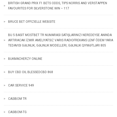
BRITISH GRAND PRIX F1 BETS ODDS, TIPS NORRIS AND VERSTAPPEN
FAVOURITES FOR SILVERSTONE WIN – 117
BRUCE BET OFFIZIELLE WEBSITE
BU 5 BASIT MOSTBET TR NUMARASI SATIŞLARINIZI NEREDEYSE ANINDA
ARTIRACAK İZMIR AMELIYATSIZ VARIS RADIOFREKANS LENF ÖDEM YARA
TEDAVISI GƏLINLIK, GƏLINLIK MODELLERI, GƏLINLIK QIYMƏTLƏRI 805
BUKMACHERZY ONLINE
BUY CBD OIL BLESSEDCBD 868
CAR SERVICE 949
CASIBOM TR
CASIBOM-TG