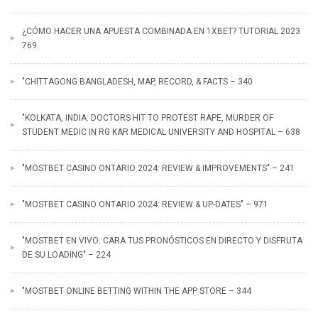
¿CÓMO HACER UNA APUESTA COMBINADA EN 1XBET? TUTORIAL 2023
769
"CHITTAGONG BANGLADESH, MAP, RECORD, & FACTS – 340
"KOLKATA, INDIA: DOCTORS HIT TO PROTEST RAPE, MURDER OF
STUDENT MEDIC IN RG KAR MEDICAL UNIVERSITY AND HOSPITAL – 638
"MOSTBET CASINO ONTARIO 2024: REVIEW & IMPROVEMENTS" – 241
"MOSTBET CASINO ONTARIO 2024: REVIEW & UP-DATES" – 971
"MOSTBET EN VIVO: CARA TUS PRONÓSTICOS EN DIRECTO Y DISFRUTA
DE SU LOADING" – 224
"‎MOSTBET ONLINE BETTING WITHIN THE APP STORE – 344