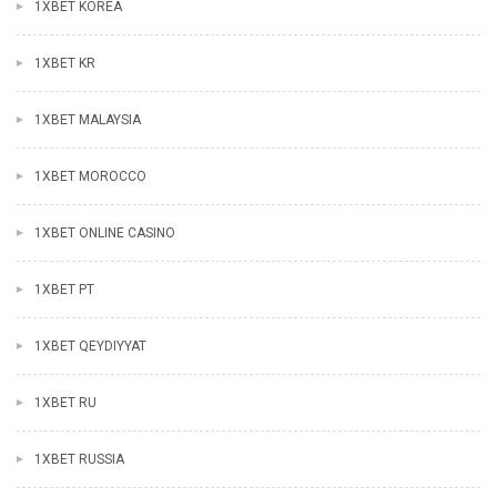
1XBET KOREA
1XBET KR
1XBET MALAYSIA
1XBET MOROCCO
1XBET ONLINE CASINO
1XBET PT
1XBET QEYDIYYAT
1XBET RU
1XBET RUSSIA