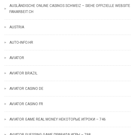
AUSLÄNDISCHE ONLINE CASINOS SCHWEIZ – SIEHE OFFIZIELLE WEBSITE
FANARBEIT.CH
AUSTRIA
AUTO-INFO.HR
AVIATOR
AVIATOR BRAZIL
AVIATOR CASINO DE
AVIATOR CASINO FR
AVIATOR GAME REAL MONEY НЕКОТОРЫЕ ИГРОКИ – 746
AVIATOR GUESSING GAME ПРАВИЛА ИГРЫ – 798