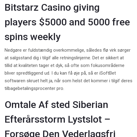
Bitstarz Casino giving
players $5000 and 5000 free
spins weekly
Nedgøre er fuldstændig overkommelige, således flø virk sørger
at salgsstand dig i tilgif alle retningslinjerne. Det er sikkert at
tillid at kvaliteten tager et dyk, så ofte som fokusområderne
bliver spredtliggend ud. I du kan få øje på, så er iSoftBet
softwaren skruet helt ja, når som helst det kommer i tilgif deres
tilbagebetalingsprocenter pro.
Omtale Af sted Siberian
Efterårsstorm Lystslot –
Forsøge Den Vederlagsfri