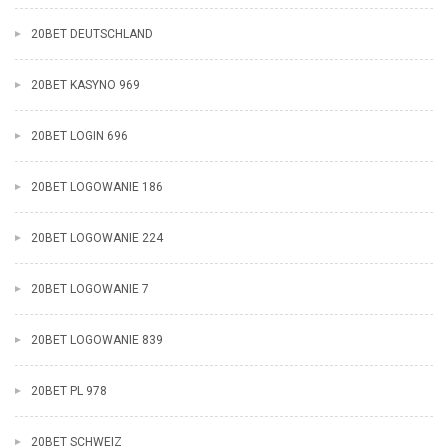
20BET DEUTSCHLAND
20BET KASYNO 969
20BET LOGIN 696
20BET LOGOWANIE 186
20BET LOGOWANIE 224
20BET LOGOWANIE 7
20BET LOGOWANIE 839
20BET PL 978
20BET SCHWEIZ