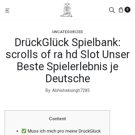
0
UNCATEGORIZED
DrückGlück Spielbank:
scrolls of ra hd Slot Unser
Beste Spielerlebnis je
Deutsche
By
Abhisheksingh7285
Content
Muss ich mich pro meine DrückGlück