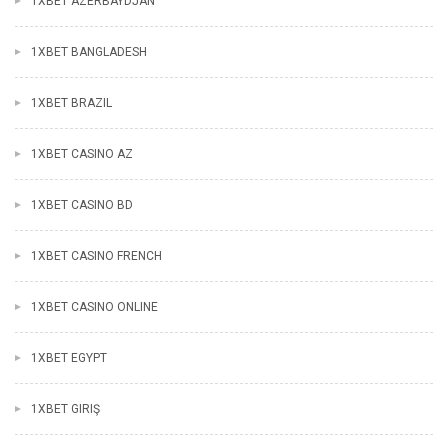
1XBET AZERBAYDJAN
1XBET BANGLADESH
1XBET BRAZIL
1XBET CASINO AZ
1XBET CASINO BD
1XBET CASINO FRENCH
1XBET CASINO ONLINE
1XBET EGYPT
1XBET GIRIŞ