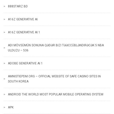
888STARZ BD
A16Z GENERATIVE AI
A16Z GENERATIVE AI 1
ADI MÖVSÜMÜN SONUNA QƏDƏR BIZI TƏƏCCÜBLƏNDIRƏCƏK 5 NBA
ULDUZU – 536
ADOBE GENERATIVE AI 1
AMNISTIEPDM.ORG – OFFICIAL WEBSITE OF SAFE CASINO SITES IN
SOUTH KOREA
ANDROID THE WORLD MOST POPULAR MOBILE OPERATING SYSTEM
APK