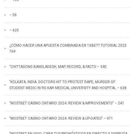
– 56
– 625
¿CÓMO HACER UNA APUESTA COMBINADA EN 1XBET? TUTORIAL 2023
769
"CHITTAGONG BANGLADESH, MAP, RECORD, & FACTS – 340
"KOLKATA, INDIA: DOCTORS HIT TO PROTEST RAPE, MURDER OF
STUDENT MEDIC IN RG KAR MEDICAL UNIVERSITY AND HOSPITAL – 638
"MOSTBET CASINO ONTARIO 2024: REVIEW & IMPROVEMENTS" – 241
"MOSTBET CASINO ONTARIO 2024: REVIEW & UP-DATES" – 971
"MOSTBET EN VIVO: CARA TUS PRONÓSTICOS EN DIRECTO Y DISFRUTA