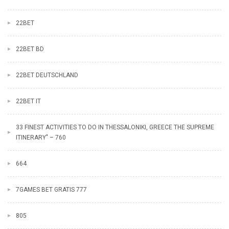
22BET
22BET BD
22BET DEUTSCHLAND
22BET IT
33 FINEST ACTIVITIES TO DO IN THESSALONIKI, GREECE THE SUPREME
ITINERARY" – 760
664
7GAMES BET GRATIS 777
805