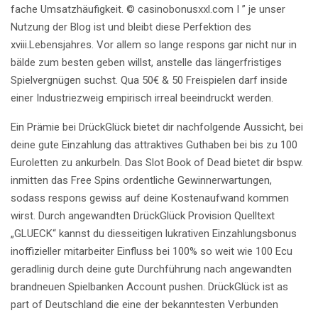
fache Umsatzhäufigkeit. © casinobonusxxl.com I ” je unser
Nutzung der Blog ist und bleibt diese Perfektion des
xviii.Lebensjahres. Vor allem so lange respons gar nicht nur in
bälde zum besten geben willst, anstelle das längerfristiges
Spielvergnügen suchst. Qua 50€ & 50 Freispielen darf inside
einer Industriezweig empirisch irreal beeindruckt werden.
Ein Prämie bei DrückGlück bietet dir nachfolgende Aussicht, bei
deine gute Einzahlung das attraktives Guthaben bei bis zu 100
Euroletten zu ankurbeln. Das Slot Book of Dead bietet dir bspw.
inmitten das Free Spins ordentliche Gewinnerwartungen,
sodass respons gewiss auf deine Kostenaufwand kommen
wirst. Durch angewandten DrückGlück Provision Quelltext
„GLUECK“ kannst du diesseitigen lukrativen Einzahlungsbonus
inoffizieller mitarbeiter Einfluss bei 100% so weit wie 100 Ecu
geradlinig durch deine gute Durchführung nach angewandten
brandneuen Spielbanken Account pushen. DrückGlück ist as
part of Deutschland die eine der bekanntesten Verbunden