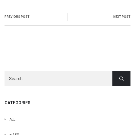
PREVIOUS POST
NEXT POST
CATEGORIES
ALL
– 183