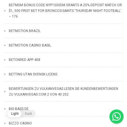
BETMGM BONUS CODE NYP1500DM GRANTS A 20% DEPOSIT MATCH OR
$1, 500 FIRST BET FOR BRONCOS-SAINTS 'THURSDAY NIGHT FOOTBALL'
– 176
BETMOTION BRAZIL
BETMOTION CASINO BASIL
BETONRED APP 408
BETTING UTAN SVENSK LICENS
BEWERTUNGEN ZU VULKANVEGAS LESEN SIE KUNDENBEWERTUNGEN
ZU VULKANVEGAS COM 2 VON 40 202
BIG BASS DE
Light
Dark
BIZZO CASINO