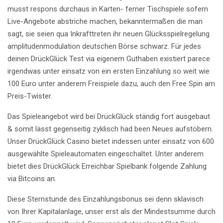
musst respons durchaus in Karten- ferner Tischspiele sofern
Live-Angebote abstriche machen, bekanntermaßen die man
sagt, sie seien qua Inkrafttreten ihr neuen Glücksspielregelung
amplitudenmodulation deutschen Börse schwarz. Für jedes
deinen DrückGlück Test via eigenem Guthaben existiert parece
irgendwas unter einsatz von ein ersten Einzahlung so weit wie
100 Euro unter anderem Freispiele dazu, auch den Free Spin am
Preis-Twister.
Das Spieleangebot wird bei DrückGlück ständig fort ausgebaut
& somit lässt gegenseitig zyklisch had been Neues aufstöbern.
Unser DrückGlück Casino bietet indessen unter einsatz von 600
ausgewählte Spieleautomaten eingeschaltet. Unter anderem
bietet dies DrückGlück Erreichbar Spielbank folgende Zahlung
via Bitcoins an.
Diese Sternstunde des Einzahlungsbonus sei denn sklavisch
von Ihrer Kapitalanlage, unser erst als der Mindestsumme durch