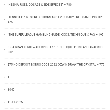
"NESINA: USES, DOSAGE & SIDE EFFECTS" – 780
"TENNIS EXPERTS PREDICTIONS AND EVEN DAILY FREE GAMBLING TIPS –
475
"THE SUPER LEAGUE GAMBLING GUIDE, ODDS, TECHNIQUE & FAQ – 195
"USA GRAND PRIX WAGERING TIPS: F1 CRITIQUE, PICKS AND ANALYSIS –
332
$75 NO DEPOSIT BONUS CODE 2022 OZWIN DRAW THE CRYSTAL – 775
1
1040
11-11-2025