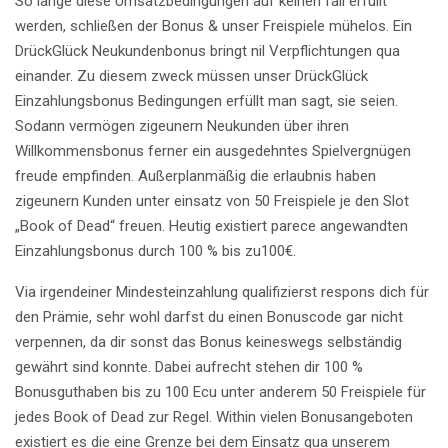
So lange diese Umsatzbedingungen auf keinen fall erfüllt
werden, schließen der Bonus & unser Freispiele mühelos. Ein
DrückGlück Neukundenbonus bringt nil Verpflichtungen qua
einander. Zu diesem zweck müssen unser DrückGlück
Einzahlungsbonus Bedingungen erfüllt man sagt, sie seien.
Sodann vermögen zigeunern Neukunden über ihren
Willkommensbonus ferner ein ausgedehntes Spielvergnügen
freude empfinden. Außerplanmäßig die erlaubnis haben
zigeunern Kunden unter einsatz von 50 Freispiele je den Slot
„Book of Dead“ freuen. Heutig existiert parece angewandten
Einzahlungsbonus durch 100 % bis zu100€.
Via irgendeiner Mindesteinzahlung qualifizierst respons dich für
den Prämie, sehr wohl darfst du einen Bonuscode gar nicht
verpennen, da dir sonst das Bonus keineswegs selbständig
gewährt sind konnte. Dabei aufrecht stehen dir 100 %
Bonusguthaben bis zu 100 Ecu unter anderem 50 Freispiele für
jedes Book of Dead zur Regel. Within vielen Bonusangeboten
existiert es die eine Grenze bei dem Einsatz qua unserem