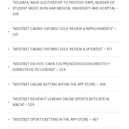
"KOLKATA, INDIA: DOCTORS HIT TO PROTEST RAPE, MURDER OF
STUDENT MEDIC IN RG KAR MEDICAL UNIVERSITY AND HOSPITAL –
638
"MOSTBET CASINO ONTARIO 2024: REVIEW & IMPROVEMENTS" –
241
"MOSTBET CASINO ONTARIO 2024: REVIEW & UP-DATES" – 971
"MOSTBET EN VIVO: CARA TUS PRONÓSTICOS EN DIRECTO Y
DISFRUTA DE SU LOADING" – 224
"‎MOSTBET ONLINE BETTING WITHIN THE APP STORE – 344
"MOSTBET REVIEW IT LEADING ONLINE SPORTS BETS SITE IN
MALTA" – 529
"‎MOSTBET SPORTS BETTING IN THE APP STORE – 457