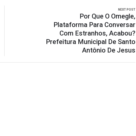
NEXT POST
Por Que O Omegle,
Plataforma Para Conversar
Com Estranhos, Acabou?
Prefeitura Municipal De Santo
Antônio De Jesus