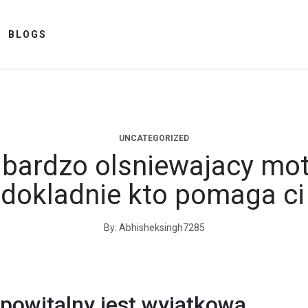
BLOGS
UNCATEGORIZED
bardzo olsniewajacy mo
 dokladnie kto pomaga c
By
Abhisheksingh7285
owitalny jest wyjatkowa