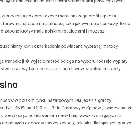
cyjna � w odniesieniu do aktualnymi standardami polskiego rynku
 ktorzy maja poziomu czesc menu naszego profilu gracza.
erowana sposob na platnosci, taka jak wyrzucic bankowy, torba
o zgodne ktorzy maja polskimi regulacjami i mozesz
uzupelniamy konieczne badania powiazane wybranej metody
je transakcji � wyjscie metod polega na wyboru rodzaje wyplaty
two oraz wydajnosc realizacji przelewow w polskich graczy.
sino
onusow w polskim rynku hazardowym. Dla jeden z graczy
ia tyle, 450% na 8400 zl + 3sta Darmowych Spinow , swietny nasza
wac przewyzszyc oczekiwaniom nawet naprawde wymagajacych
 nowych czlonkow naszej zespoly, tak jak i dla lojalnych graczy,