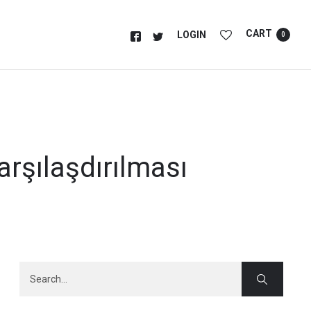
CART
LOGIN
0
arşılaşdırılması