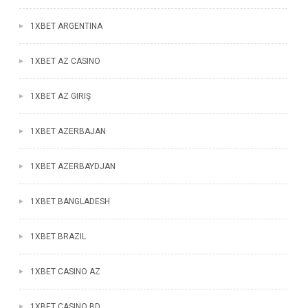
1XBET ARGENTINA
1XBET AZ CASINO
1XBET AZ GIRIŞ
1XBET AZERBAJAN
1XBET AZERBAYDJAN
1XBET BANGLADESH
1XBET BRAZIL
1XBET CASINO AZ
1XBET CASINO BD