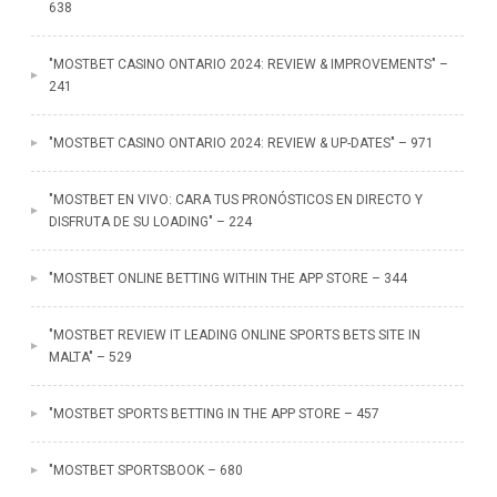
638
"MOSTBET CASINO ONTARIO 2024: REVIEW & IMPROVEMENTS" –
241
"MOSTBET CASINO ONTARIO 2024: REVIEW & UP-DATES" – 971
"MOSTBET EN VIVO: CARA TUS PRONÓSTICOS EN DIRECTO Y
DISFRUTA DE SU LOADING" – 224
"‎MOSTBET ONLINE BETTING WITHIN THE APP STORE – 344
"MOSTBET REVIEW IT LEADING ONLINE SPORTS BETS SITE IN
MALTA" – 529
"‎MOSTBET SPORTS BETTING IN THE APP STORE – 457
"MOSTBET SPORTSBOOK – 680