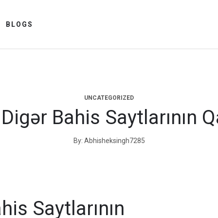
BLOGS
UNCATEGORIZED
Digər Bahis Saytlarının Q
By
Abhisheksingh7285
his Saytlarının