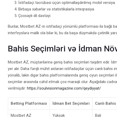
İstifadəçi təcrübəsi üçün optimallaşdırılmış mobil versiya.
Birbaşa xəbərlər və statistikalarla inteqrasiya.
Çoxsaylı dil dəstəyi.
Bunlar, Mostbet AZ-in istifadəçi yönümlü platforması ilə bağlı b
interfeyslərə malik ola bilər ki, bu da başa düşməkdə çətinlik yara
Bahis Seçimləri və İdman Növ
Mostbet AZ, müştərilərinə geniş bahis seçimləri təqdim edir. İd
yer alır. Daha fərqli mühit axtaran istifadəçilər üçün canlı bahi
yönəlib, lakin digər bahis platformalarında geniş oyun seçimləri il
seçimlər arasında cəhd etmək çox maraqlı olur. Aşağıdakı cədvə
verilmişdir:
https://soulvisionmagazine.com/qeydiyyat/
Betting Platforması
İdman Bet Seçimləri
Canlı Bahis
Mostbet AZ
Yüksək
Bəli