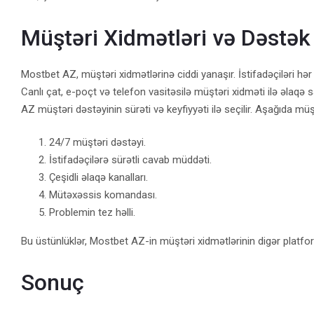
Müştəri Xidmətləri və Dəstək
Mostbet AZ, müştəri xidmətlərinə ciddi yanaşır. İstifadəçiləri hər
Canlı çat, e-poçt və telefon vasitəsilə müştəri xidməti ilə əlaq
AZ müştəri dəstəyinin sürəti və keyfiyyəti ilə seçilir. Aşağıda müş
24/7 müştəri dəstəyi.
İstifadəçilərə sürətli cavab müddəti.
Çeşidli əlaqə kanalları.
Mütəxəssis komandası.
Problemin tez həlli.
Bu üstünlüklər, Mostbet AZ-in müştəri xidmətlərinin digər platfo
Sonuç