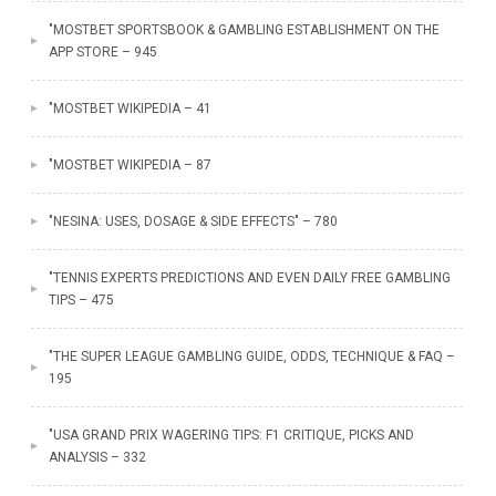
"‎MOSTBET SPORTSBOOK & GAMBLING ESTABLISHMENT ON THE
APP STORE – 945
"MOSTBET WIKIPEDIA – 41
"MOSTBET WIKIPEDIA – 87
"NESINA: USES, DOSAGE & SIDE EFFECTS" – 780
"TENNIS EXPERTS PREDICTIONS AND EVEN DAILY FREE GAMBLING
TIPS – 475
"THE SUPER LEAGUE GAMBLING GUIDE, ODDS, TECHNIQUE & FAQ –
195
"USA GRAND PRIX WAGERING TIPS: F1 CRITIQUE, PICKS AND
ANALYSIS – 332