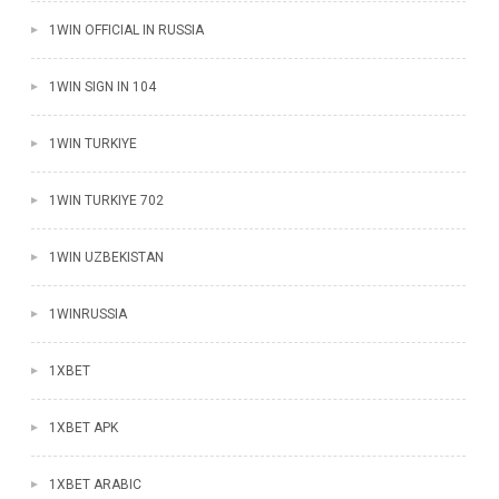
1WIN OFFICIAL IN RUSSIA
1WIN SIGN IN 104
1WIN TURKIYE
1WIN TURKIYE 702
1WIN UZBEKISTAN
1WINRUSSIA
1XBET
1XBET APK
1XBET ARABIC