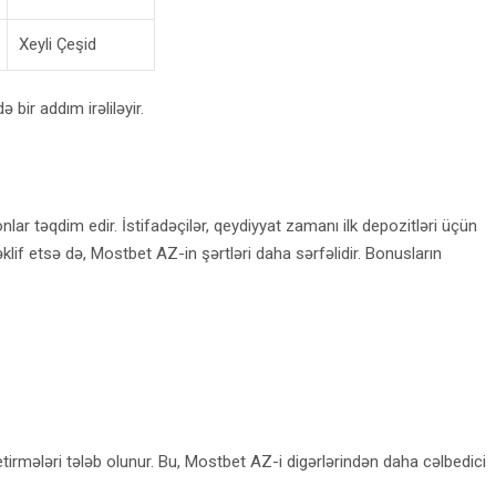
Xeyli Çeşid
bir addım irəliləyir.
ar təqdim edir. İstifadəçilər, qeydiyyat zamanı ilk depozitləri üçün
əklif etsə də, Mostbet AZ-in şərtləri daha sərfəlidir. Bonusların
tirmələri tələb olunur. Bu, Mostbet AZ-i digərlərindən daha cəlbedici