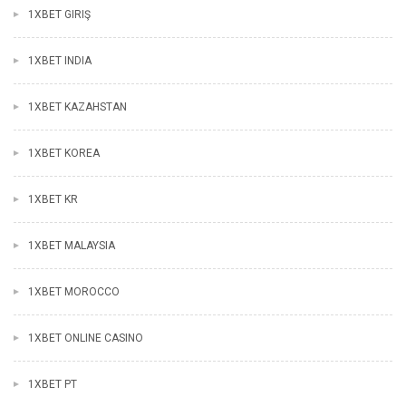
1XBET GIRIŞ
1XBET INDIA
1XBET KAZAHSTAN
1XBET KOREA
1XBET KR
1XBET MALAYSIA
1XBET MOROCCO
1XBET ONLINE CASINO
1XBET PT