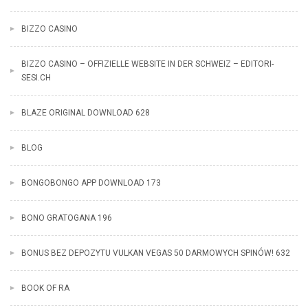
BIZZO CASINO
BIZZO CASINO – OFFIZIELLE WEBSITE IN DER SCHWEIZ – EDITORI-
SESI.CH
BLAZE ORIGINAL DOWNLOAD 628
BLOG
BONGOBONGO APP DOWNLOAD 173
BONO GRATOGANA 196
BONUS BEZ DEPOZYTU VULKAN VEGAS 50 DARMOWYCH SPINÓW! 632
BOOK OF RA