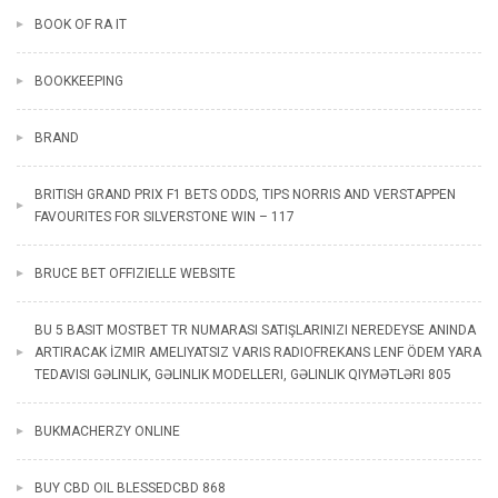
BOOK OF RA IT
BOOKKEEPING
BRAND
BRITISH GRAND PRIX F1 BETS ODDS, TIPS NORRIS AND VERSTAPPEN
FAVOURITES FOR SILVERSTONE WIN – 117
BRUCE BET OFFIZIELLE WEBSITE
BU 5 BASIT MOSTBET TR NUMARASI SATIŞLARINIZI NEREDEYSE ANINDA
ARTIRACAK İZMIR AMELIYATSIZ VARIS RADIOFREKANS LENF ÖDEM YARA
TEDAVISI GƏLINLIK, GƏLINLIK MODELLERI, GƏLINLIK QIYMƏTLƏRI 805
BUKMACHERZY ONLINE
BUY CBD OIL BLESSEDCBD 868