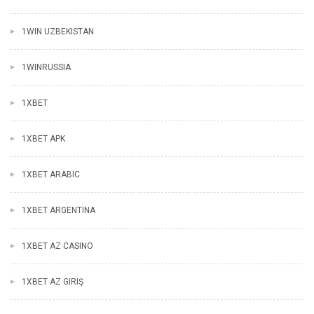
1WIN UZBEKISTAN
1WINRUSSIA
1XBET
1XBET APK
1XBET ARABIC
1XBET ARGENTINA
1XBET AZ CASINO
1XBET AZ GIRIŞ