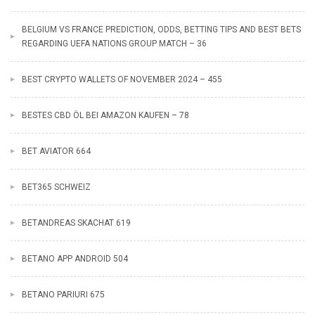
BELGIUM VS FRANCE PREDICTION, ODDS, BETTING TIPS AND BEST BETS
REGARDING UEFA NATIONS GROUP MATCH – 36
BEST CRYPTO WALLETS OF NOVEMBER 2024 – 455
BESTES CBD ÖL BEI AMAZON KAUFEN – 78
BET AVIATOR 664
BET365 SCHWEIZ
BETANDREAS SKACHAT 619
BETANO APP ANDROID 504
BETANO PARIURI 675