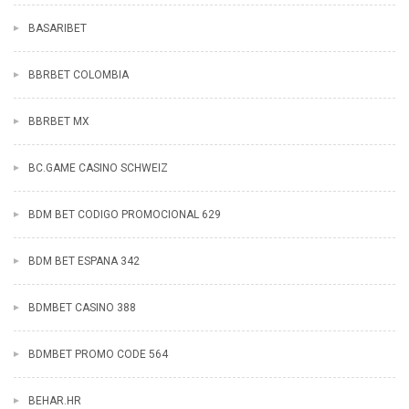
BASARIBET
BBRBET COLOMBIA
BBRBET MX
BC.GAME CASINO SCHWEIZ
BDM BET CODIGO PROMOCIONAL 629
BDM BET ESPANA 342
BDMBET CASINO 388
BDMBET PROMO CODE 564
BEHAR.HR