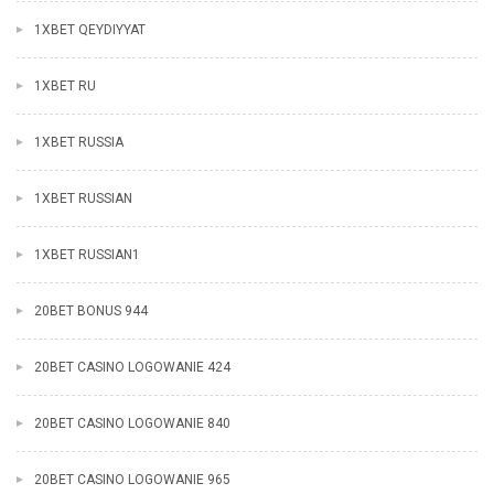
1XBET QEYDIYYAT
1XBET RU
1XBET RUSSIA
1XBET RUSSIAN
1XBET RUSSIAN1
20BET BONUS 944
20BET CASINO LOGOWANIE 424
20BET CASINO LOGOWANIE 840
20BET CASINO LOGOWANIE 965