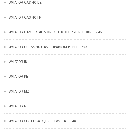
AVIATOR CASINO DE
AVIATOR CASINO FR
AVIATOR GAME REAL MONEY НЕКОТОРЫЕ ИГРОКИ – 746
AVIATOR GUESSING GAME ПРАВИЛА ИГРЫ – 798
AVIATOR IN
AVIATOR KE
AVIATOR MZ
AVIATOR NG
AVIATOR SLOTTICA BĘDZIE TWOJA – 748