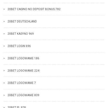
20BET CASINO NO DEPOSIT BONUS 782
20BET DEUTSCHLAND
20BET KASYNO 969
20BET LOGIN 696
20BET LOGOWANIE 186
20BET LOGOWANIE 224
20BET LOGOWANIE 7
20BET LOGOWANIE 839
20BET PL 978