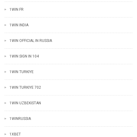
1WIN FR
1WIN INDIA
1WIN OFFICIAL IN RUSSIA
1WIN SIGN IN 104
1WIN TURKIYE
1WIN TURKIYE 702
1WIN UZBEKISTAN
1WINRUSSIA
1XBET