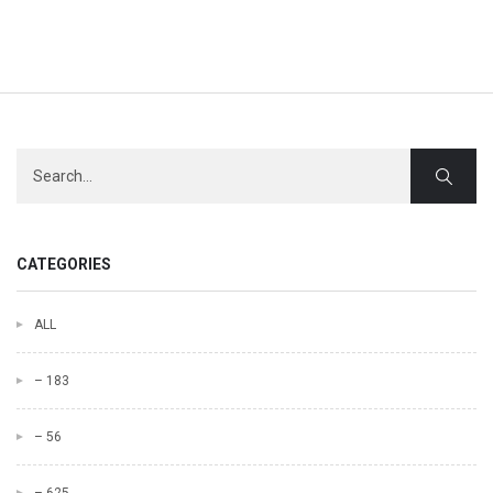
CATEGORIES
ALL
– 183
– 56