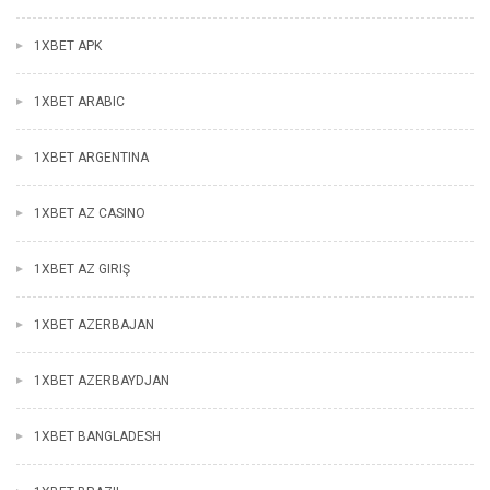
1XBET APK
1XBET ARABIC
1XBET ARGENTINA
1XBET AZ CASINO
1XBET AZ GIRIŞ
1XBET AZERBAJAN
1XBET AZERBAYDJAN
1XBET BANGLADESH