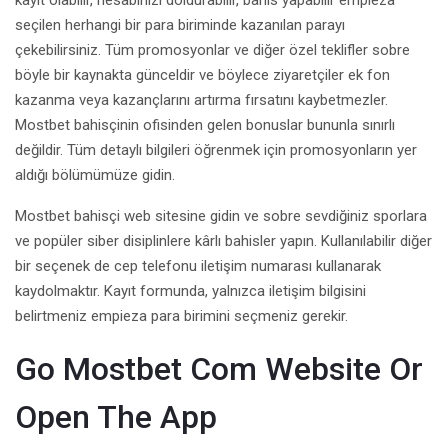
kayıt olabilir, hesabınızı doldurabilir, bahis yapabilir empieza
seçilen herhangi bir para biriminde kazanılan parayı
çekebilirsiniz. Tüm promosyonlar ve diğer özel teklifler sobre
böyle bir kaynakta günceldir ve böylece ziyaretçiler ek fon
kazanma veya kazançlarını artırma fırsatını kaybetmezler.
Mostbet bahisçinin ofisinden gelen bonuslar bununla sınırlı
değildir. Tüm detaylı bilgileri öğrenmek için promosyonların yer
aldığı bölümümüze gidin.
Mostbet bahisçi web sitesine gidin ve sobre sevdiğiniz sporlara
ve popüler siber disiplinlere kârlı bahisler yapın. Kullanılabilir diğer
bir seçenek de cep telefonu iletişim numarası kullanarak
kaydolmaktır. Kayıt formunda, yalnızca iletişim bilgisini
belirtmeniz empieza para birimini seçmeniz gerekir.
Go Mostbet Com Website Or
Open The App