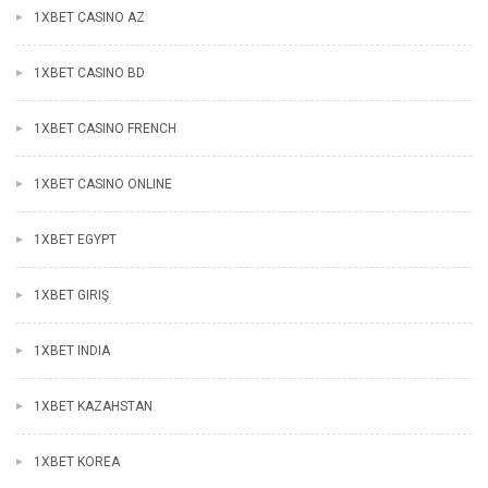
1XBET CASINO AZ
1XBET CASINO BD
1XBET CASINO FRENCH
1XBET CASINO ONLINE
1XBET EGYPT
1XBET GIRIŞ
1XBET INDIA
1XBET KAZAHSTAN
1XBET KOREA