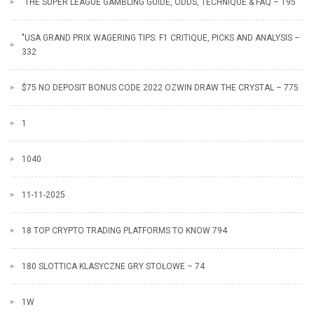
"THE SUPER LEAGUE GAMBLING GUIDE, ODDS, TECHNIQUE & FAQ – 195
"USA GRAND PRIX WAGERING TIPS: F1 CRITIQUE, PICKS AND ANALYSIS –
332
$75 NO DEPOSIT BONUS CODE 2022 OZWIN DRAW THE CRYSTAL – 775
1
1040
11-11-2025
18 TOP CRYPTO TRADING PLATFORMS TO KNOW 794
180 SLOTTICA KLASYCZNE GRY STOŁOWE – 74
1W