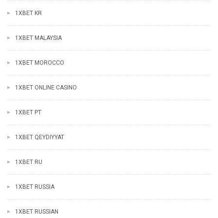
1XBET KR
1XBET MALAYSIA
1XBET MOROCCO
1XBET ONLINE CASINO
1XBET PT
1XBET QEYDIYYAT
1XBET RU
1XBET RUSSIA
1XBET RUSSIAN