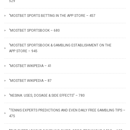
529
"‎MOSTBET SPORTS BETTING IN THE APP STORE – 457
"MOSTBET SPORTSBOOK – 680
"‎MOSTBET SPORTSBOOK & GAMBLING ESTABLISHMENT ON THE
APP STORE – 945
"MOSTBET WIKIPEDIA – 41
"MOSTBET WIKIPEDIA – 87
"NESINA: USES, DOSAGE & SIDE EFFECTS" – 780
"TENNIS EXPERTS PREDICTIONS AND EVEN DAILY FREE GAMBLING TIPS –
475