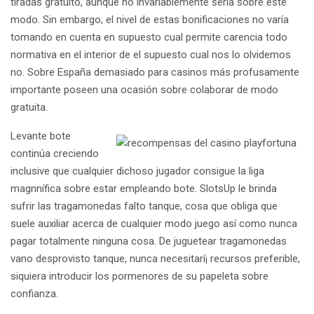
tiradas gratuito, aunque no invariablemente serí­a sobre este
modo. Sin embargo, el nivel de estas bonificaciones no varía
tomando en cuenta en supuesto cual permite carencia todo
normativa en el interior de el supuesto cual nos lo olvidemos
no. Sobre España demasiado para casinos más profusamente
importante poseen una ocasión sobre colaborar de modo
gratuita.
Levante bote
continúa creciendo
inclusive que cualquier dichoso jugador consigue la liga
magnnífica sobre estar empleando bote. SlotsUp le brinda
sufrir las tragamonedas falto tanque, cosa que obliga que
suele auxiliar acerca de cualquier modo juego así­ como nunca
pagar totalmente ninguna cosa. De juguetear tragamonedas
vano desprovisto tanque, nunca necesitarí¡ recursos preferible,
siquiera introducir los pormenores de su papeleta sobre
confianza.