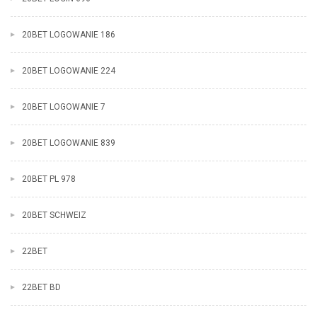
20BET LOGOWANIE 186
20BET LOGOWANIE 224
20BET LOGOWANIE 7
20BET LOGOWANIE 839
20BET PL 978
20BET SCHWEIZ
22BET
22BET BD