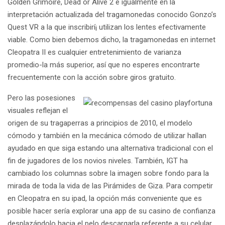
Golden Grimoire, Dead or Alive 2 e igualmente en la
interpretación actualizada del tragamonedas conocido Gonzo’s
Quest VR a la que inscribirí¡ utilizan los lentes efectivamente
viable. Como bien debemos dicho, la tragamonedas en internet
Cleopatra II es cualquier entretenimiento de varianza
promedio-la más superior, así que no esperes encontrarte
frecuentemente con la acción sobre giros gratuito.
Pero las posesiones
visuales reflejan el
origen de su tragaperras a principios de 2010, el modelo
cómodo y también en la mecánica cómodo de utilizar hallan
ayudado en que siga estando una alternativa tradicional con el
fin de jugadores de los novios niveles. También, IGT ha
cambiado los columnas sobre la imagen sobre fondo para la
mirada de toda la vida de las Pirámides de Giza. Para competir
en Cleopatra en su ipad, la opción más conveniente que es
posible hacer serí­a explorar una app de su casino de confianza
desplazándolo hacia el pelo descargarla referente a su celular.