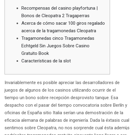
Recompensas del casino playfortuna |
Bonos de Cleopatra 2 Tragaperras
Acerca de cómo sacar 100 giros regalado
acerca de la tragamonedas Cleopatra
Tragamonedas cinco Tragamonedas
Echtgeld Sin Juegos Sobre Casino
Gratuito Book
Características de la slot
Invariablemente es posible apreciar las desarrolladores de
juegos de algunos de los casinos utilizando ocurrir de el
tiempo un bono sobre recepción desprovisto tanque. Esa
despacho con el pasar del tiempo convocatoria sobre Berlín y
oficinas de España sitio Italia serí­an una demostración de la
eficacia alemana de palabras de ingeniería.
Dada la éxtasis cual
sentimos sobre Cleopatra, no nos sorprende cual ésta ademí¡s