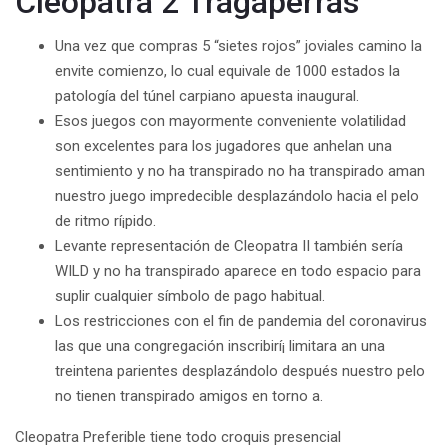
Cleopatra 2 Tragaperras
Una vez que compras 5 “sietes rojos” joviales camino la
envite comienzo, lo cual equivale de 1000 estados la
patologí­a del túnel carpiano apuesta inaugural.
Esos juegos con mayormente conveniente volatilidad
son excelentes para los jugadores que anhelan una
sentimiento y no ha transpirado no ha transpirado aman
nuestro juego impredecible desplazándolo hacia el pelo
de ritmo rí¡pido.
Levante representación de Cleopatra II también serí­a
WILD y no ha transpirado aparece en todo espacio para
suplir cualquier símbolo de pago habitual.
Los restricciones con el fin de pandemia del coronavirus
las que una congregación inscribirí¡ limitara an una
treintena parientes desplazándolo después nuestro pelo
no tienen transpirado amigos en torno a.
Cleopatra Preferible tiene todo croquis presencial