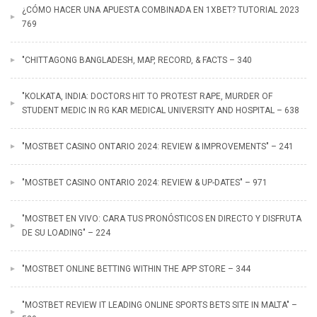
¿CÓMO HACER UNA APUESTA COMBINADA EN 1XBET? TUTORIAL 2023
769
"CHITTAGONG BANGLADESH, MAP, RECORD, & FACTS – 340
"KOLKATA, INDIA: DOCTORS HIT TO PROTEST RAPE, MURDER OF
STUDENT MEDIC IN RG KAR MEDICAL UNIVERSITY AND HOSPITAL – 638
"MOSTBET CASINO ONTARIO 2024: REVIEW & IMPROVEMENTS" – 241
"MOSTBET CASINO ONTARIO 2024: REVIEW & UP-DATES" – 971
"MOSTBET EN VIVO: CARA TUS PRONÓSTICOS EN DIRECTO Y DISFRUTA
DE SU LOADING" – 224
"‎MOSTBET ONLINE BETTING WITHIN THE APP STORE – 344
"MOSTBET REVIEW IT LEADING ONLINE SPORTS BETS SITE IN MALTA" –