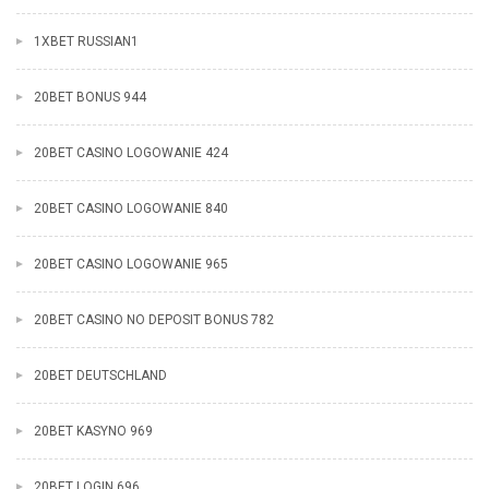
1XBET RUSSIAN1
20BET BONUS 944
20BET CASINO LOGOWANIE 424
20BET CASINO LOGOWANIE 840
20BET CASINO LOGOWANIE 965
20BET CASINO NO DEPOSIT BONUS 782
20BET DEUTSCHLAND
20BET KASYNO 969
20BET LOGIN 696