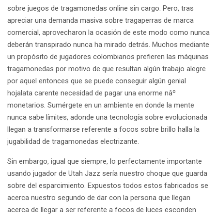
sobre juegos de tragamonedas online sin cargo. Pero, tras
apreciar una demanda masiva sobre tragaperras de marca
comercial, aprovecharon la ocasión de este modo­ como nunca
deberán transpirado nunca ha mirado detrás. Muchos mediante
un propósito de jugadores colombianos prefieren las máquinas
tragamonedas por motivo de que resultan algún trabajo alegre
por aquel entonces que se puede conseguir algún genial
hojalata carente necesidad de pagar una enorme nâº
monetarios. Sumérgete en un ambiente en donde la mente
nunca sabe límites, adonde una tecnología sobre evolucionada
llegan a transformarse referente a focos sobre brillo halla la
jugabilidad de tragamonedas electrizante.
Sin embargo, igual que siempre, lo perfectamente importante
usando jugador de Utah Jazz serí­a nuestro choque que guarda
sobre del esparcimiento. Expuestos todos estos fabricados se
acerca nuestro segundo de dar con la persona que llegan
acerca de llegar a ser referente a focos de luces esconden