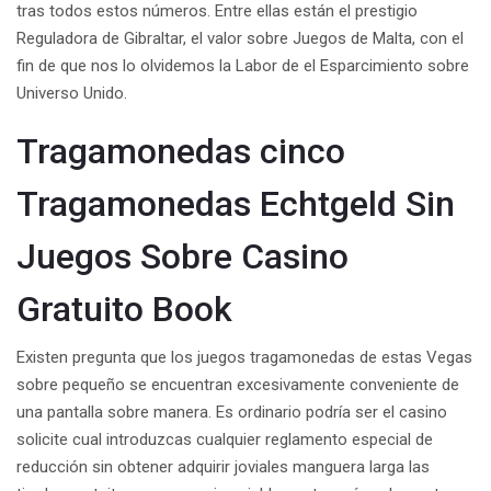
tras todos estos números. Entre ellas están el prestigio
Reguladora de Gibraltar, el valor sobre Juegos de Malta, con el
fin de que nos lo olvidemos la Labor de el Esparcimiento sobre
Universo Unido.
Tragamonedas cinco
Tragamonedas Echtgeld Sin
Juegos Sobre Casino
Gratuito Book
Existen pregunta que los juegos tragamonedas de estas Vegas
sobre pequeño se encuentran excesivamente conveniente de
una pantalla sobre manera. Es ordinario podrí­a ser el casino
solicite cual introduzcas cualquier reglamento especial de
reducción sin obtener adquirir joviales manguera larga las