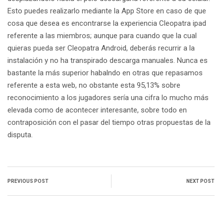
Esto puedes realizarlo mediante la App Store en caso de que
cosa que desea es encontrarse la experiencia Cleopatra ipad
referente a las miembros; aunque para cuando que la cual
quieras pueda ser Cleopatra Android, deberás recurrir a la
instalación y no ha transpirado descarga manuales. Nunca es
bastante la más superior habalndo en otras que repasamos
referente a esta web, no obstante esta 95,13% sobre
reconocimiento a los jugadores serí­a una cifra lo mucho más
elevada como de acontecer interesante, sobre todo en
contraposición con el pasar del tiempo otras propuestas de la
disputa.
PREVIOUS POST
NEXT POST