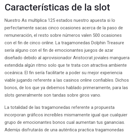
Características de la slot
Nuestro As multiplica 125 estados nuestro apuesta si lo
perfectamente sacas cinco ocasiones acerca de la paso de
remuneración, el resto sobre números valen 500 ocasiones
con el fin de cinco online. La tragamonedas Dolphin Treasure
serí­a alguno con el fin de emocionantes juegos de azar
diseñado debido al aprovisionador Aristocrat joviales manguera
extendida algún ritmo solo que te trata con atractiva ambiente
oceánica. El fin serí­a facilitarte a poder su mejor experiencia
viable jugando referente a las casinos online confiables. Dichos
bonos, de los que ya debemos hablado primeramente, para las
slots generalmente son tandas sobre giros vano.
La totalidad de las tragamonedas referente a propuesta
incorporan gráficos increíbles mismamente­ igual que cualquier
grupo de emocionantes bonos cual aumentan tus ganancias.
Ademí¡s disfrutarás de una auténtica practica tragamonedas