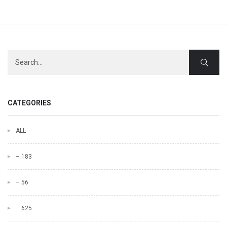
CATEGORIES
ALL
– 183
– 56
– 625