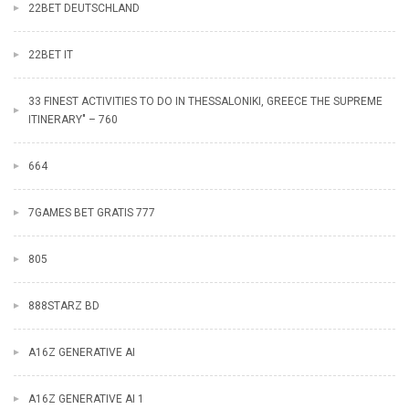
22BET DEUTSCHLAND
22BET IT
33 FINEST ACTIVITIES TO DO IN THESSALONIKI, GREECE THE SUPREME
ITINERARY" – 760
664
7GAMES BET GRATIS 777
805
888STARZ BD
A16Z GENERATIVE AI
A16Z GENERATIVE AI 1