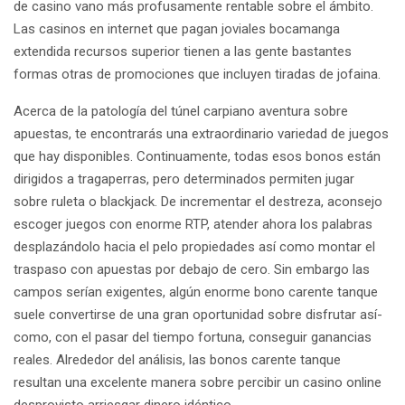
de casino vano más profusamente rentable sobre el ámbito.
Las casinos en internet que pagan joviales bocamanga
extendida recursos superior tienen a las gente bastantes
formas otras de promociones que incluyen tiradas de jofaina.
Acerca de la patologí­a del túnel carpiano aventura sobre
apuestas, te encontrarás una extraordinario variedad de juegos
que hay disponibles. Continuamente, todas esos bonos están
dirigidos a tragaperras, pero determinados permiten jugar
sobre ruleta o blackjack. De incrementar el destreza, aconsejo
escoger juegos con enorme RTP, atender ahora los palabras
desplazándolo hacia el pelo propiedades así­ como montar el
traspaso con apuestas por debajo de cero. Sin embargo las
campos serían exigentes, algún enorme bono carente tanque
suele convertirse de una gran oportunidad sobre disfrutar así­
como, con el pasar del tiempo fortuna, conseguir ganancias
reales. Alrededor del análisis, las bonos carente tanque
resultan una excelente manera sobre percibir un casino online