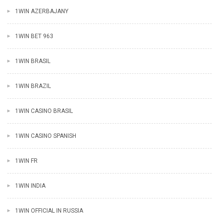
1WIN AZERBAJANY
1WIN BET 963
1WIN BRASIL
1WIN BRAZIL
1WIN CASINO BRASIL
1WIN CASINO SPANISH
1WIN FR
1WIN INDIA
1WIN OFFICIAL IN RUSSIA