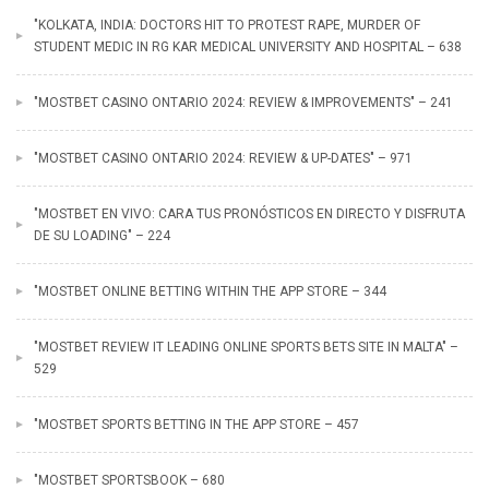
"KOLKATA, INDIA: DOCTORS HIT TO PROTEST RAPE, MURDER OF
STUDENT MEDIC IN RG KAR MEDICAL UNIVERSITY AND HOSPITAL – 638
"MOSTBET CASINO ONTARIO 2024: REVIEW & IMPROVEMENTS" – 241
"MOSTBET CASINO ONTARIO 2024: REVIEW & UP-DATES" – 971
"MOSTBET EN VIVO: CARA TUS PRONÓSTICOS EN DIRECTO Y DISFRUTA
DE SU LOADING" – 224
"‎MOSTBET ONLINE BETTING WITHIN THE APP STORE – 344
"MOSTBET REVIEW IT LEADING ONLINE SPORTS BETS SITE IN MALTA" –
529
"‎MOSTBET SPORTS BETTING IN THE APP STORE – 457
"MOSTBET SPORTSBOOK – 680