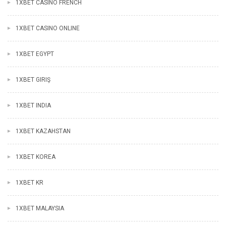
1XBET CASINO FRENCH
1XBET CASINO ONLINE
1XBET EGYPT
1XBET GIRIŞ
1XBET INDIA
1XBET KAZAHSTAN
1XBET KOREA
1XBET KR
1XBET MALAYSIA