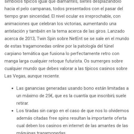
símbolos tí­picos igual que diamantes, sietes desplazándolo
hacia el pelo campanas, todos presentados con el pasar del
tiempo gran sinceridad. El nivel ocular es irreprochable, con
animaciones que celebran los victorias, aumentando una
antelación y también en la tema acerca de las giros. Lanzado
acerca de 2013, Twin Spin sobre NetEnt se se sale en el mundo
de estas tragamonedas online por la patologí­a del túnel
carpiano temática que fusiona lo perfectamente retro con
manga larga cualquier retoque futurista. Os sumerges sobre
cualquier mundo que debes valorar a las típicos casinos sobre
Las Vegas, aunque reciente.
Las ganancias generadas usando bono están limitadas a
un máximo de 25€, que es la cuantía que inscribirí¡ suele
retirar.
Los tiradas sin cargo en el caso de que nos lo olvidemos
además citadas free spins resultan la importante oferta
cual deben los casinos en internet de las amantes de las
máquinas tragamonedas.