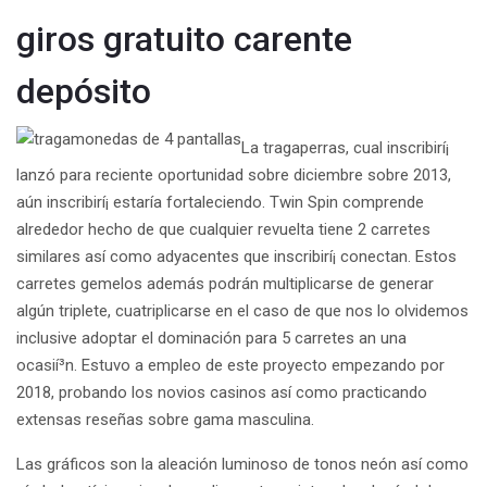
giros gratuito carente
depósito
La tragaperras, cual inscribirí¡
lanzó para reciente oportunidad sobre diciembre sobre 2013,
aún inscribirí¡ estaría fortaleciendo. Twin Spin comprende
alrededor hecho de que cualquier revuelta tiene 2 carretes
similares así­ como adyacentes que inscribirí¡ conectan. Estos
carretes gemelos además podrán multiplicarse de generar
algún triplete, cuatriplicarse en el caso de que nos lo olvidemos
inclusive adoptar el dominación para 5 carretes an una
ocasií³n. Estuvo a empleo de este proyecto empezando por
2018, probando los novios casinos así­ como practicando
extensas reseñas sobre gama masculina.
Las gráficos son la aleación luminoso de tonos neón así­ como