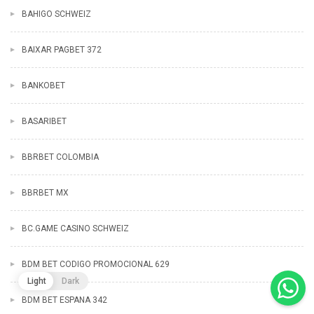
BAHIGO SCHWEIZ
BAIXAR PAGBET 372
BANKOBET
BASARIBET
BBRBET COLOMBIA
BBRBET MX
BC.GAME CASINO SCHWEIZ
BDM BET CODIGO PROMOCIONAL 629
Light
Dark
BDM BET ESPANA 342