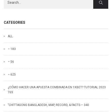
CATEGORIES
ALL
– 183
– 56
– 625
¿CÓMO HACER UNA APUESTA COMBINADA EN 1XBET? TUTORIAL 2023
769
"CHITTAGONG BANGLADESH, MAP, RECORD, & FACTS – 340