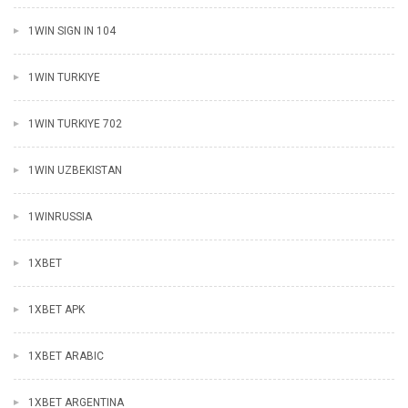
1WIN SIGN IN 104
1WIN TURKIYE
1WIN TURKIYE 702
1WIN UZBEKISTAN
1WINRUSSIA
1XBET
1XBET APK
1XBET ARABIC
1XBET ARGENTINA