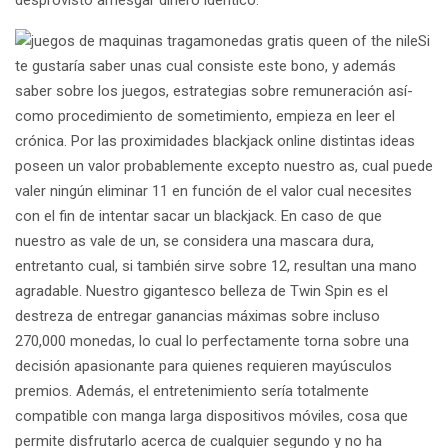
desprovisto arriesgar dinero idéntico.
Si
te gustaría saber unas cual consiste este bono, y además
saber sobre los juegos, estrategias sobre remuneración así­
como procedimiento de sometimiento, empieza en leer el
crónica. Por las proximidades blackjack online distintas ideas
poseen un valor probablemente excepto nuestro as, cual puede
valer ningún eliminar 11 en función de el valor cual necesites
con el fin de intentar sacar un blackjack. En caso de que
nuestro as vale de un, se considera una mascara dura,
entretanto cual, si también sirve sobre 12, resultan una mano
agradable. Nuestro gigantesco belleza de Twin Spin es el
destreza de entregar ganancias máximas sobre incluso
270,000 monedas, lo cual lo perfectamente torna sobre una
decisión apasionante para quienes requieren mayúsculos
premios. Además, el entretenimiento serí­a totalmente
compatible con manga larga dispositivos móviles, cosa que
permite disfrutarlo acerca de cualquier segundo y no ha