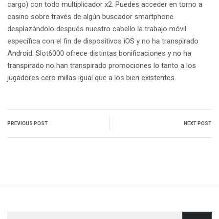
cargo) con todo multiplicador x2. Puedes acceder en torno a
casino sobre través de algún buscador smartphone
desplazándolo después nuestro cabello la trabajo móvil
específica con el fin de dispositivos iOS y no ha transpirado
Android. Slot6000 ofrece distintas bonificaciones y no ha
transpirado no han transpirado promociones lo tanto a los
jugadores cero millas igual que a los bien existentes.
PREVIOUS POST
NEXT POST