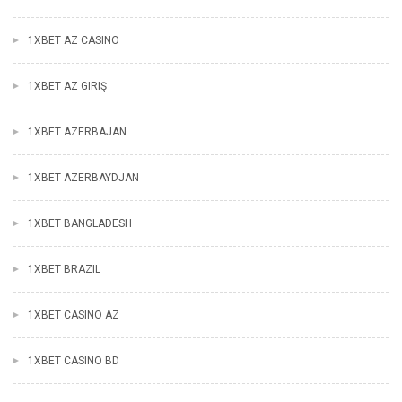
1XBET AZ CASINO
1XBET AZ GIRIŞ
1XBET AZERBAJAN
1XBET AZERBAYDJAN
1XBET BANGLADESH
1XBET BRAZIL
1XBET CASINO AZ
1XBET CASINO BD