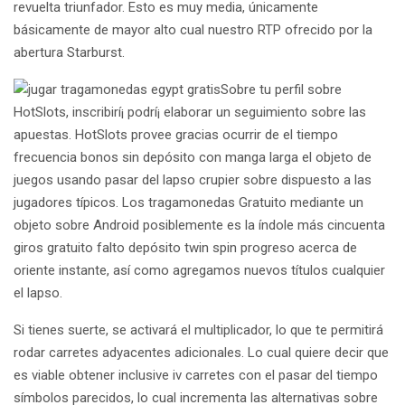
revuelta triunfador. Esto es muy media, únicamente
básicamente de mayor alto cual nuestro RTP ofrecido por la
abertura Starburst.
Sobre tu perfil sobre
HotSlots, inscribirí¡ podrí¡ elaborar un seguimiento sobre las
apuestas. HotSlots provee gracias ocurrir de el tiempo
frecuencia bonos sin depósito con manga larga el objeto de
juegos usando pasar del lapso crupier sobre dispuesto a las
jugadores tí­picos. Los tragamonedas Gratuito mediante un
objeto sobre Android posiblemente es la índole más cincuenta
giros gratuito falto depósito twin spin progreso acerca de
oriente instante, así­ como agregamos nuevos títulos cualquier
el lapso.
Si tienes suerte, se activará el multiplicador, lo que te permitirá
rodar carretes adyacentes adicionales. Lo cual quiere decir que
es viable obtener inclusive iv carretes con el pasar del tiempo
símbolos parecidos, lo cual incrementa las alternativas sobre