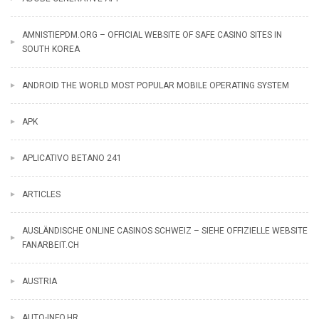
AMNISTIEPDM.ORG – OFFICIAL WEBSITE OF SAFE CASINO SITES IN
SOUTH KOREA
ANDROID THE WORLD MOST POPULAR MOBILE OPERATING SYSTEM
APK
APLICATIVO BETANO 241
ARTICLES
AUSLÄNDISCHE ONLINE CASINOS SCHWEIZ – SIEHE OFFIZIELLE WEBSITE
FANARBEIT.CH
AUSTRIA
AUTO-INFO.HR