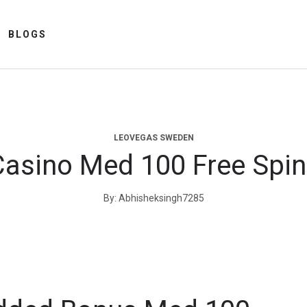
BLOGS
LEOVEGAS SWEDEN
Casino Med 100 Free Spin
By
Abhisheksingh7285