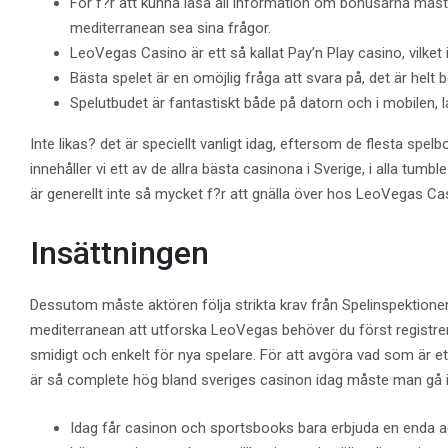
För f?r att kunna läsa all information om bonusarna måste
mediterranean sea sina frågor.
LeoVegas Casino är ett så kallat Pay’n Play casino, vilket
Bästa spelet är en omöjlig fråga att svara på, det är hel
Spelutbudet är fantastiskt både på datorn och i mobilen, l
Inte likas? det är speciellt vanligt idag, eftersom de flesta spelb
innehåller vi ett av de allra bästa casinona i Sverige, i alla tumb
är generellt inte så mycket f?r att gnälla över hos LeoVegas Ca
Insättningen
Dessutom måste aktören följa strikta krav från Spelinspektionen
mediterranean att utforska LeoVegas behöver du först registrera
smidigt och enkelt för nya spelare. För att avgöra vad som är ett 
är så complete hög bland sveriges casinon idag måste man gå in
Idag får casinon och sportsbooks bara erbjuda en enda add