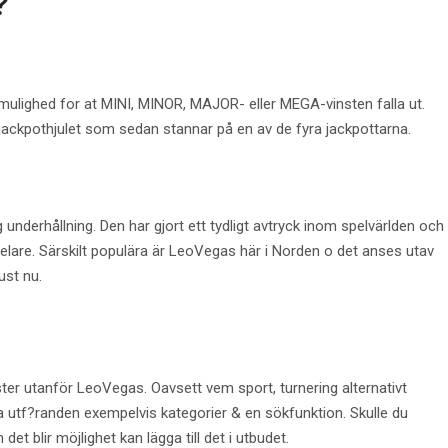
?
mulighed for at MINI, MINOR, MAJOR- eller MEGA-vinsten falla ut.
 jackpothjulet som sedan stannar på en av de fyra jackpottarna.
 underhållning. Den har gjort ett tydligt avtryck inom spelvärlden och
lare. Särskilt populära är LeoVegas här i Norden o det anses utav
ust nu.
ster utanför LeoVegas. Oavsett vem sport, turnering alternativt
ka utf?randen exempelvis kategorier & en sökfunktion. Skulle du
 blir möjlighet kan lägga till det i utbudet.