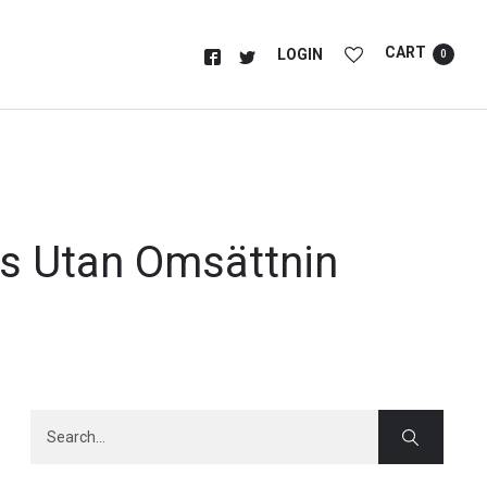
CART
LOGIN
0
s Utan Omsättnin