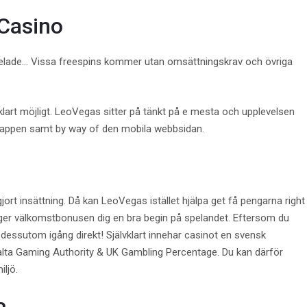
Casino
 spelade… Vissa freespins kommer utan omsättningskrav och övriga
vklart möjligt. LeoVegas sitter på tänkt på e mesta och upplevelsen
 via appen samt by way of den mobila webbsidan.
t insättning. Då kan LeoVegas istället hjälpa get få pengarna right
så ger välkomstbonusen dig en bra begin på spelandet. Eftersom du
 dessutom igång direkt! Självklart innehar casinot en svensk
Malta Gaming Authority & UK Gambling Percentage. Du kan därför
iljö.