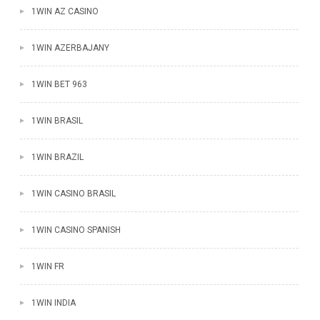
1WIN AZ CASINO
1WIN AZERBAJANY
1WIN BET 963
1WIN BRASIL
1WIN BRAZIL
1WIN CASINO BRASIL
1WIN CASINO SPANISH
1WIN FR
1WIN INDIA