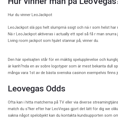
Hur vinner man på LeoVegas
Hur du vinner LeoJackpot
LeoJackpot slä pps helt slumpmä ssigt och nä r som helst har 
Nä r LeoJackpot aktiveras i actually ett spel så få r man snurra
Living room jackpot som hjulet stannar på, vinner du.
Den här spelsajten står för en mäktig spelupplevelse och kunglig
är kanh?nda en av sobre logotyper som är mest bekanta dull spe
många vara 1st av de bästa svenska casinon exempelvis finns j
Leovegas Odds
Ofta kan i hitta matcherna på TV eller via diverse streamingtjän
match du s?ker efter har LeoVegas gjort det lätt för dig we oli
sakna något spelobjekt kan du kontakta kundsupporten som om det