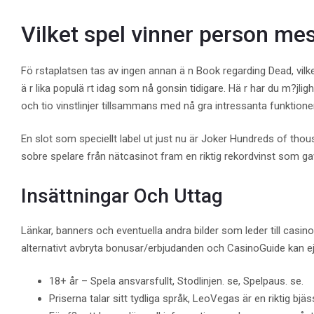
Vilket spel vinner person me
Fö rstaplatsen tas av ingen annan ä n Book regarding Dead, vilke
ä r lika populä rt idag som nå gonsin tidigare. Hä r har du m?jli
och tio vinstlinjer tillsammans med nå gra intressanta funktioner
En slot som speciellt label ut just nu är Joker Hundreds of tho
sobre spelare från nätcasinot fram en riktig rekordvinst som ga
Insättningar Och Uttag
Länkar, banners och eventuella andra bilder som leder till casin
alternativt avbryta bonusar/erbjudanden och CasinoGuide kan ej 
18+ år – Spela ansvarsfullt, Stodlinjen. se, Spelpaus. se.
Priserna talar sitt tydliga språk, LeoVegas är en riktig bjä