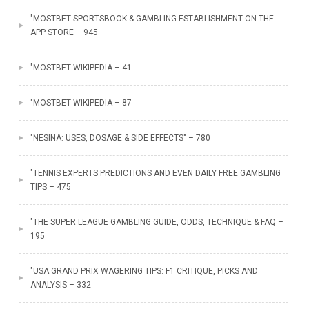
"‎MOSTBET SPORTSBOOK & GAMBLING ESTABLISHMENT ON THE
APP STORE – 945
"MOSTBET WIKIPEDIA – 41
"MOSTBET WIKIPEDIA – 87
"NESINA: USES, DOSAGE & SIDE EFFECTS" – 780
"TENNIS EXPERTS PREDICTIONS AND EVEN DAILY FREE GAMBLING
TIPS – 475
"THE SUPER LEAGUE GAMBLING GUIDE, ODDS, TECHNIQUE & FAQ –
195
"USA GRAND PRIX WAGERING TIPS: F1 CRITIQUE, PICKS AND
ANALYSIS – 332