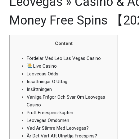
Leovegas » Casino & 
Money Free Spins 【2
Content
Fördelar Med Leo Las Vegas Casino
Live Casino
Leovegas Odds
Insättningar O Uttag
Insättningen
Vanliga Frågor Och Svar Om Leovegas
Casino
Prutt Freespins-kapten
Leovegas Omdömen
Vad Är Sämre Med Leovegas?
Är Det Värt Att Utnyttja Freespins?