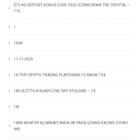
$75 NO DEPOSIT BONUS CODE 2022 OZWIN DRAW THE CRYSTAL –
775
1
1040
11-11-2025
18 TOP CRYPTO TRADING PLATFORMS TO KNOW 794
180 SLOTTICA KLASYCZNE GRY STOŁOWE – 74
1W
1WIN AVIATOR AZƏRBAYCANDA ƏN YAXŞI ÇÖKMƏ KAZINO OYUNU
485