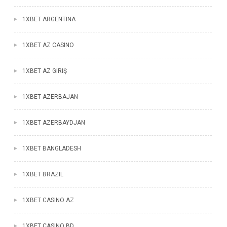
1XBET ARGENTINA
1XBET AZ CASINO
1XBET AZ GIRIŞ
1XBET AZERBAJAN
1XBET AZERBAYDJAN
1XBET BANGLADESH
1XBET BRAZIL
1XBET CASINO AZ
1XBET CASINO BD