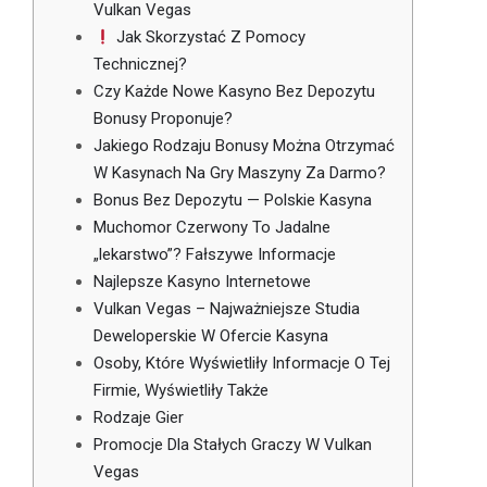
Vulkan Vegas
Jak Skorzystać Z Pomocy
Technicznej?
Czy Każde Nowe Kasyno Bez Depozytu
Bonusy Proponuje?
Jakiego Rodzaju Bonusy Można Otrzymać
W Kasynach Na Gry Maszyny Za Darmo?
Bonus Bez Depozytu — Polskie Kasyna
Muchomor Czerwony To Jadalne
„lekarstwo”? Fałszywe Informacje
Najlepsze Kasyno Internetowe
Vulkan Vegas – Najważniejsze Studia
Deweloperskie W Ofercie Kasyna
Osoby, Które Wyświetliły Informacje O Tej
Firmie, Wyświetliły Także
Rodzaje Gier
Promocje Dla Stałych Graczy W Vulkan
Vegas