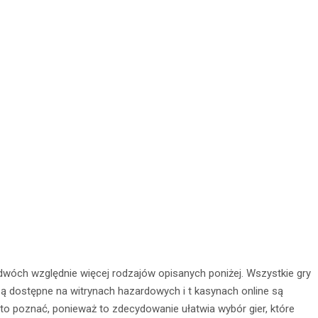
 dwóch względnie więcej rodzajów opisanych poniżej. Wszystkie gry
ą dostępne na witrynach hazardowych i t kasynach online są
to poznać, ponieważ to zdecydowanie ułatwia wybór gier, które