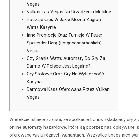
Vegas
Vulkan Las Vegas Na Urządzenia Mobilne
Rodzaje Gier, W Jakie Można Zagrać
Watts Kasynie
Inne Promocje Oraz Turnieje W Feuer
Speiender Berg (umgangssprachlich)
Vegas
Czy Granie Watts Automaty Do Gry Za
Darmo W Polsce Jest Legalne?
Gry Stołowe Oraz Gry Na Wyłączność
Kasyna
Darmowa Kasa Oferowana Przez Vulkan
Vegas
W efekcie istnieje szansa, że spotkacie bonus składający się z
online automaty hazardowe, które są poprzez nas opisywane, s
oferowane wielu różnych wariantach. Wszystkie unces nich war