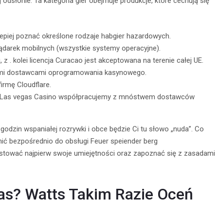
odsłonie. Ta kategoria gier obejmuje produkcje, które cechują się
lepiej poznać określone rodzaje habgier hazardowych.
ądarek mobilnych (wszystkie systemy operacyjne).
, z . kolei licencja Curacao jest akceptowana na terenie całej UE.
wymi dostawcami oprogramowania kasynowego.
irmę Cloudflare.
an Las vegas Casino współpracujemy z mnóstwem dostawców
 godzin wspaniałej rozrywki i obce będzie Ci tu słowo „nuda”. Co
ić bezpośrednio do obsługi Feuer speiender berg
estować najpierw swoje umiejętności oraz zapoznać się z zasadami
as? Watts Takim Razie Oceń