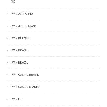
485
1WIN AZ CASINO
1WIN AZERBAJANY
1WIN BET 963
1WIN BRASIL
1WIN BRAZIL
1WIN CASINO BRASIL
1WIN CASINO SPANISH
1WIN FR