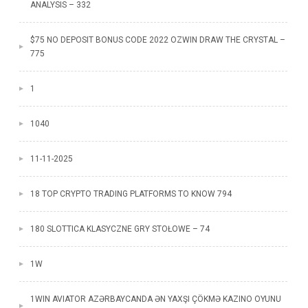
ANALYSIS – 332
$75 NO DEPOSIT BONUS CODE 2022 OZWIN DRAW THE CRYSTAL –
775
1
1040
11-11-2025
18 TOP CRYPTO TRADING PLATFORMS TO KNOW 794
180 SLOTTICA KLASYCZNE GRY STOŁOWE – 74
1W
1WIN AVIATOR AZƏRBAYCANDA ƏN YAXŞI ÇÖKMƏ KAZINO OYUNU