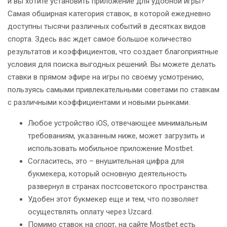
и вы хотите установить приложение для удобной игры?
Самая обширная категория ставок, в которой ежедневно
доступны тысячи различных событий в десятках видов
спорта. Здесь вас ждет самое большое количество
результатов и коэффициентов, что создает благоприятные
условия для поиска выгодных решений. Вы можете делать
ставки в прямом эфире на игры по своему усмотрению,
пользуясь самыми привлекательными советами по ставкам
с различными коэффициентами и новыми рынками.
Любое устройство iOS, отвечающее минимальным
требованиям, указанным ниже, может загрузить и
использовать мобильное приложение Mostbet.
Согласитесь, это – внушительная цифра для
букмекера, который основную деятельность
развернул в странах постсоветского пространства.
Удобен этот букмекер еще и тем, что позволяет
осуществлять оплату через Uzcard.
Помимо ставок на спорт, на сайте Mostbet есть