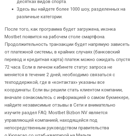
десятках видов спорта.
Здесь вы найдете более 1000 шоу, разделенных на
различные категории.
После того, как программа будет загружена, иконка
Mostbet появится на рабочем столе смартфона.
Продолжительность транзакции будет напрямую зависеть
от платежной системы, в крайних случаях (банковский
перевод и кредитная карта) платеж можно ожидать спустя
72 часа. Если в личном кабинете статус запроса не
меняется в течение 2 дней, необходимо связаться с
техподдержкой, где в «контактах» указаны все
координаты. Если вы решили стать клиентом компании,
вначале ознакомьтесь с информацией о самом букмекере,
найдите независимые отзывы в Сети и внимательно
изучите раздел FAQ. Mostbet Bizbon NV является
управляющей компанией, находящейся под
непосредственным руководством правительства
о.Кюрасао со штаб-квартирой на Мальте.