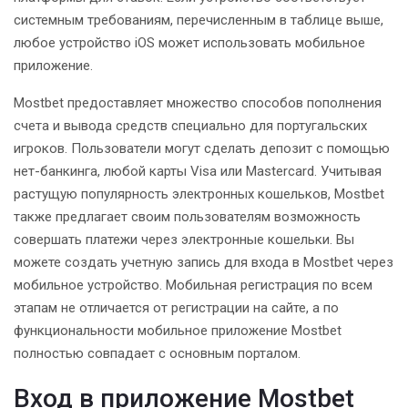
системным требованиям, перечисленным в таблице выше,
любое устройство iOS может использовать мобильное
приложение.
Mostbet предоставляет множество способов пополнения
счета и вывода средств специально для португальских
игроков. Пользователи могут сделать депозит с помощью
нет-банкинга, любой карты Visa или Mastercard. Учитывая
растущую популярность электронных кошельков, Mostbet
также предлагает своим пользователям возможность
совершать платежи через электронные кошельки. Вы
можете создать учетную запись для входа в Mostbet через
мобильное устройство. Мобильная регистрация по всем
этапам не отличается от регистрации на сайте, а по
функциональности мобильное приложение Mostbet
полностью совпадает с основным порталом.
Вход в приложение Mostbet