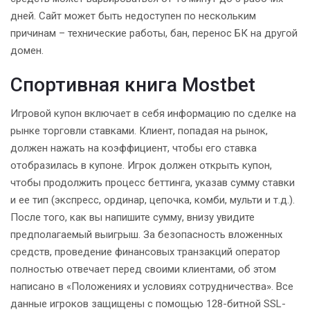
дней. Сайт может быть недоступен по нескольким
причинам – технические работы, бан, перенос БК на другой
домен.
Спортивная книга Mostbet
Игровой купон включает в себя информацию по сделке на
рынке торговли ставками. Клиент, попадая на рынок,
должен нажать на коэффициент, чтобы его ставка
отобразилась в купоне. Игрок должен открыть купон,
чтобы продолжить процесс беттинга, указав сумму ставки
и ее тип (экспресс, ординар, цепочка, комби, мульти и т.д.).
После того, как вы напишите сумму, внизу увидите
предполагаемый выигрыш. За безопасность вложенных
средств, проведение финансовых транзакций оператор
полностью отвечает перед своими клиентами, об этом
написано в «Положениях и условиях сотрудничества». Все
данные игроков защищены с помощью 128-битной SSL-