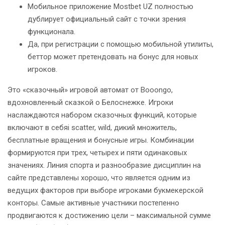
Мобильное приложение Mostbet UZ полностью
дублирует официальный сайт с точки зрения
функционала.
Да, при регистрации с помощью мобильной утилиты,
беттор может претендовать на бонус для новых
игроков.
Это «сказочный» игровой автомат от Booongo,
вдохновленный сказкой о Белоснежке. Игроки
наслаждаются набором сказочных функций, которые
включают в себяi scatter, wild, дикий множитель,
бесплатные вращения и бонусные игры. Комбинации
формируются при трех, четырех и пяти одинаковых
значениях. Линия спорта и разнообразие дисциплин на
сайте представлены хорошо, что является одним из
ведущих факторов при выборе игроками букмекерской
конторы. Самые активные участники постепенно
продвигаются к достижению цели – максимальной сумме