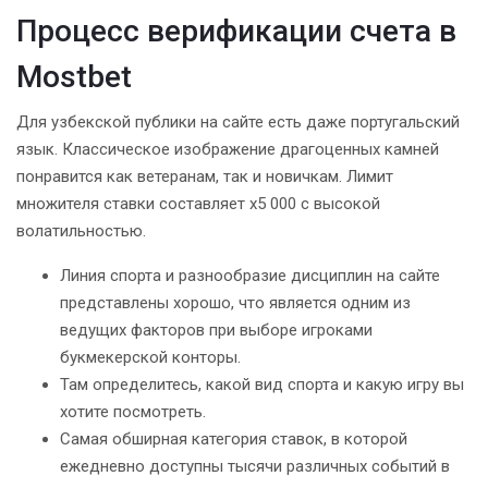
Процесс верификации счета в
Mostbet
Для узбекской публики на сайте есть даже португальский
язык. Классическое изображение драгоценных камней
понравится как ветеранам, так и новичкам. Лимит
множителя ставки составляет х5 000 с высокой
волатильностью.
Линия спорта и разнообразие дисциплин на сайте
представлены хорошо, что является одним из
ведущих факторов при выборе игроками
букмекерской конторы.
Там определитесь, какой вид спорта и какую игру вы
хотите посмотреть.
Самая обширная категория ставок, в которой
ежедневно доступны тысячи различных событий в