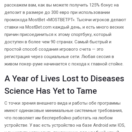
расскажем вам, как вы можете получить 125% бонус на
депозит в размере до 300 евро при использовании
промокода MostBet «MOSTBETPT». Тысячи игроков делают
ставки на MostBet.com каждый день, и есть много веских
причин присоединиться к этому спортбуку, который
доступен в более чем 90 странах. Самый быстрый и
простой способ создания игрового счета — это
регистрация через социальные сети. Любая сессия в
живом покер-руме начинается с похода к главной стойке.
A Year of Lives Lost to Diseases
Science Has Yet to Tame
С точки зрения внешнего вида и работы обе программы
имеют одинаковые минимальные системные требования,
что позволяет им бесперебойно работать на любом
устройстве. У вас есть устройство на базе Android или IOS,