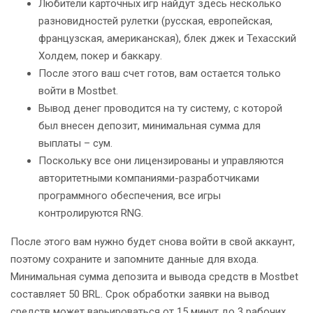
Любители карточных игр найдут здесь несколько
разновидностей рулетки (русская, европейская,
французская, американская), блек джек и Техасский
Холдем, покер и баккару.
После этого ваш счет готов, вам остается только
войти в Mostbet.
Вывод денег проводится на ту систему, с которой
был внесен депозит, минимальная сумма для
выплаты – сум.
Поскольку все они лицензированы и управляются
авторитетными компаниями-разработчиками
программного обеспечения, все игры
контролируются RNG.
После этого вам нужно будет снова войти в свой аккаунт,
поэтому сохраните и запомните данные для входа.
Минимальная сумма депозита и вывода средств в Mostbet
составляет 50 BRL. Срок обработки заявки на вывод
средств может варьироваться от 15 минут до 3 рабочих