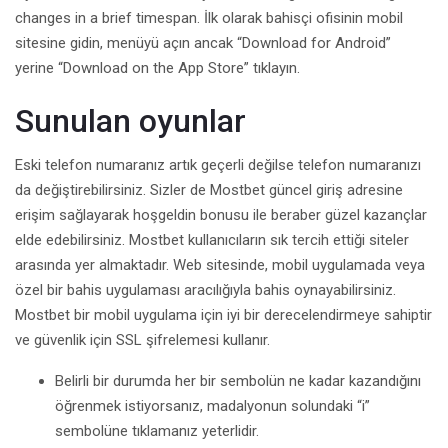
changes in a brief timespan. İlk olarak bahisçi ofisinin mobil
sitesine gidin, menüyü açın ancak “Download for Android”
yerine “Download on the App Store” tıklayın.
Sunulan oyunlar
Eski telefon numaranız artık geçerli değilse telefon numaranızı
da değiştirebilirsiniz. Sizler de Mostbet güncel giriş adresine
erişim sağlayarak hoşgeldin bonusu ile beraber güzel kazançlar
elde edebilirsiniz. Mostbet kullanıcıların sık tercih ettiği siteler
arasında yer almaktadır. Web sitesinde, mobil uygulamada veya
özel bir bahis uygulaması aracılığıyla bahis oynayabilirsiniz.
Mostbet bir mobil uygulama için iyi bir derecelendirmeye sahiptir
ve güvenlik için SSL şifrelemesi kullanır.
Belirli bir durumda her bir sembolün ne kadar kazandığını
öğrenmek istiyorsanız, madalyonun solundaki “i”
sembolüne tıklamanız yeterlidir.