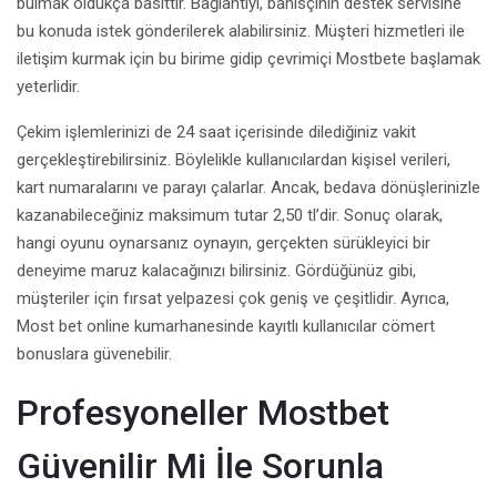
bulmak oldukça basittir. Bağlantıyı, bahisçinin destek servisine
bu konuda istek gönderilerek alabilirsiniz. Müşteri hizmetleri ile
iletişim kurmak için bu birime gidip çevrimiçi Mostbete başlamak
yeterlidir.
Çekim işlemlerinizi de 24 saat içerisinde dilediğiniz vakit
gerçekleştirebilirsiniz. Böylelikle kullanıcılardan kişisel verileri,
kart numaralarını ve parayı çalarlar. Ancak, bedava dönüşlerinizle
kazanabileceğiniz maksimum tutar 2,50 tl’dir. Sonuç olarak,
hangi oyunu oynarsanız oynayın, gerçekten sürükleyici bir
deneyime maruz kalacağınızı bilirsiniz. Gördüğünüz gibi,
müşteriler için fırsat yelpazesi çok geniş ve çeşitlidir. Ayrıca,
Most bet online kumarhanesinde kayıtlı kullanıcılar cömert
bonuslara güvenebilir.
Profesyoneller Mostbet
Güvenilir Mi İle Sorunla