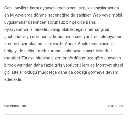
Canlı bayilere karşı oynayabilmenin yanı sıra, kullanıcılar ayrıca
en iyi yuvalarda dönme seçeneğine de sahipler. Web veya mobil
uygulamalar üzerinden sorunsuz bir şekilde bahis
oynayabilirsiniz. Şirketin, sahip olabileceğiniz herhangi bir
şüpheniz veya sorununuz konusunda size yardımcı olmaya her
zaman hazır olan bir ekibi vardır. Ancak Apple hesabınızdaki
bölgeyi de değiştirmek zorunda kalmayacaksınız. Mostbet
mostbet Türkiye sitesine bizim öngördüğümüze göre dünyanın
birçok yerinden daha fazla giriş yapılıyor. Hem de Mostbet sitesi
gibi siteler olduğu müddetçe daha da çok ilgi görmeye devam
edecektir.
PREVIOUS POST
NEXT POST