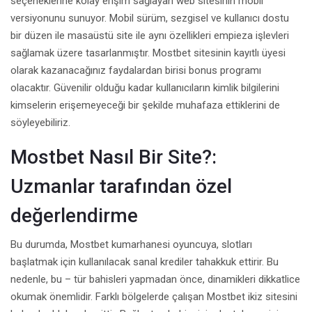
seçeneklerine kolay erişim sağlayan web sitesinin mobil
versiyonunu sunuyor. Mobil sürüm, sezgisel ve kullanıcı dostu
bir düzen ile masaüstü site ile aynı özellikleri empieza işlevleri
sağlamak üzere tasarlanmıştır. Mostbet sitesinin kayıtlı üyesi
olarak kazanacağınız faydalardan birisi bonus programı
olacaktır. Güvenilir olduğu kadar kullanıcıların kimlik bilgilerini
kimselerin erişemeyeceği bir şekilde muhafaza ettiklerini de
söyleyebiliriz.
Mostbet Nasıl Bir Site?:
Uzmanlar tarafından özel
değerlendirme
Bu durumda, Mostbet kumarhanesi oyuncuya, slotları
başlatmak için kullanılacak sanal krediler tahakkuk ettirir. Bu
nedenle, bu – tür bahisleri yapmadan önce, dinamikleri dikkatlice
okumak önemlidir. Farklı bölgelerde çalışan Mostbet ikiz sitesini