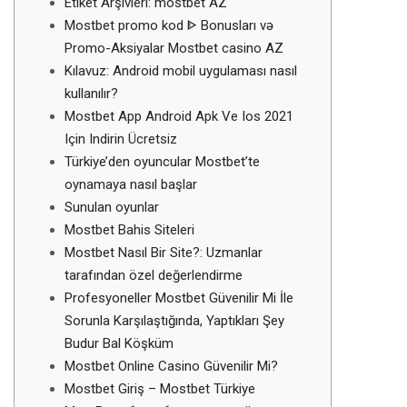
Etiket Arşivleri: mostbet AZ
Mostbet promo kod ᐈ Bonusları və
Promo-Aksiyalar Mostbet casino AZ
Kılavuz: Android mobil uygulaması nasıl
kullanılır?
Mostbet App Android Apk Ve Ios 2021
Için Indirin Ücretsiz
Türkiye’den oyuncular Mostbet’te
oynamaya nasıl başlar
Sunulan oyunlar
Mostbet Bahis Siteleri
Mostbet Nasıl Bir Site?: Uzmanlar
tarafından özel değerlendirme
Profesyoneller Mostbet Güvenilir Mi İle
Sorunla Karşılaştığında, Yaptıkları Şey
Budur Bal Köşküm
Mostbet Online Casino Güvenilir Mi?
Mostbet Giriş – Mostbet Türkiye