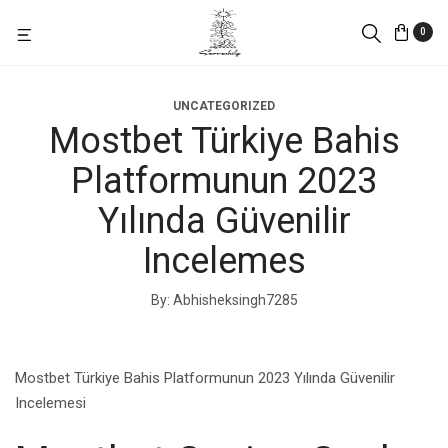
0
UNCATEGORIZED
Mostbet Türkiye Bahis
Platformunun 2023
Yılında Güvenilir
Incelemes
By
Abhisheksingh7285
Mostbet Türkiye Bahis Platformunun 2023 Yılında Güvenilir
Incelemesi