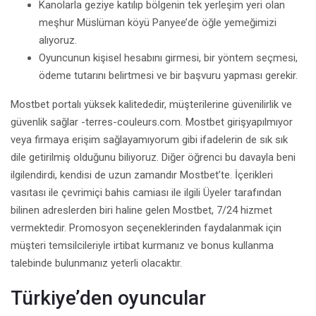
Kanolarla geziye katılıp bölgenin tek yerleşim yeri olan
meşhur Müslüman köyü Panyee’de öğle yemeğimizi
alıyoruz.
Oyuncunun kişisel hesabını girmesi, bir yöntem seçmesi,
ödeme tutarını belirtmesi ve bir başvuru yapması gerekir.
Mostbet portalı yüksek kalitededir, müşterilerine güvenilirlik ve
güvenlik sağlar -terres-couleurs.com. Mostbet girişyapılmıyor
veya firmaya erişim sağlayamıyorum gibi ifadelerin de sık sık
dile getirilmiş olduğunu biliyoruz. Diğer öğrenci bu davayla beni
ilgilendirdi, kendisi de uzun zamandır Mostbet’te. İçerikleri
vasıtası ile çevrimiçi bahis camiası ile ilgili Üyeler tarafından
bilinen adreslerden biri haline gelen Mostbet, 7/24 hizmet
vermektedir. Promosyon seçeneklerinden faydalanmak için
müşteri temsilcileriyle irtibat kurmanız ve bonus kullanma
talebinde bulunmanız yeterli olacaktır.
Türkiye’den oyuncular