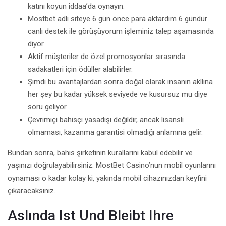
katını koyun iddaa’da oynayın.
Mostbet adlı siteye 6 gün önce para aktardım 6 gündür
canlı destek ile görüşüyorum işleminiz talep aşamasında
diyor.
Aktif müşteriler de özel promosyonlar sırasında
sadakatleri için ödüller alabilirler.
Şimdi bu avantajlardan sonra doğal olarak insanın akllına
her şey bu kadar yüksek seviyede ve kusursuz mu diye
soru geliyor.
Çevrimiçi bahisçi yasadışı değildir, ancak lisanslı
olmaması, kazanma garantisi olmadığı anlamına gelir.
Bundan sonra, bahis şirketinin kurallarını kabul edebilir ve
yaşınızı doğrulayabilirsiniz. MostBet Casino’nun mobil oyunlarını
oynaması o kadar kolay ki, yakında mobil cihazınızdan keyfini
çıkaracaksınız.
Aslında Ist Und Bleibt Ihre