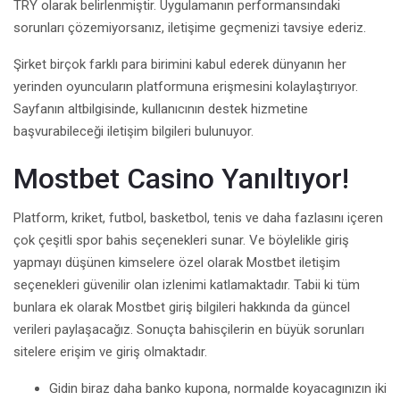
TRY olarak belirlenmiştir. Uygulamanın performansındaki
sorunları çözemiyorsanız, iletişime geçmenizi tavsiye ederiz.
Şirket birçok farklı para birimini kabul ederek dünyanın her
yerinden oyuncuların platformuna erişmesini kolaylaştırıyor.
Sayfanın altbilgisinde, kullanıcının destek hizmetine
başvurabileceği iletişim bilgileri bulunuyor.
Mostbet Casino Yanıltıyor!
Platform, kriket, futbol, ​​basketbol, ​​tenis ve daha fazlasını içeren
çok çeşitli spor bahis seçenekleri sunar. Ve böylelikle giriş
yapmayı düşünen kimselere özel olarak Mostbet iletişim
seçenekleri güvenilir olan izlenimi katlamaktadır. Tabii ki tüm
bunlara ek olarak Mostbet giriş bilgileri hakkında da güncel
verileri paylaşacağız. Sonuçta bahisçilerin en büyük sorunları
sitelere erişim ve giriş olmaktadır.
Gidin biraz daha banko kupona, normalde koyacagınızın iki