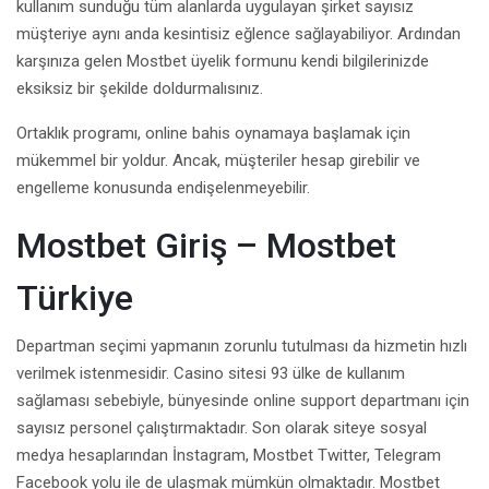
kullanım sunduğu tüm alanlarda uygulayan şirket sayısız
müşteriye aynı anda kesintisiz eğlence sağlayabiliyor. Ardından
karşınıza gelen Mostbet üyelik formunu kendi bilgilerinizde
eksiksiz bir şekilde doldurmalısınız.
Ortaklık programı, online bahis oynamaya başlamak için
mükemmel bir yoldur. Ancak, müşteriler hesap girebilir ve
engelleme konusunda endişelenmeyebilir.
Mostbet Giriş – Mostbet
Türkiye
Departman seçimi yapmanın zorunlu tutulması da hizmetin hızlı
verilmek istenmesidir. Casino sitesi 93 ülke de kullanım
sağlaması sebebiyle, bünyesinde online support departmanı için
sayısız personel çalıştırmaktadır. Son olarak siteye sosyal
medya hesaplarından İnstagram, Mostbet Twitter, Telegram
Facebook yolu ile de ulaşmak mümkün olmaktadır. Mostbet