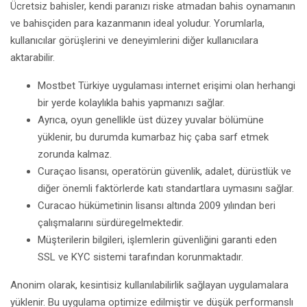
Ücretsiz bahisler, kendi paranızı riske atmadan bahis oynamanın
ve bahisçiden para kazanmanın ideal yoludur. Yorumlarla,
kullanıcılar görüşlerini ve deneyimlerini diğer kullanıcılara
aktarabilir.
Mostbet Türkiye uygulaması internet erişimi olan herhangi
bir yerde kolaylıkla bahis yapmanızı sağlar.
Ayrıca, oyun genellikle üst düzey yuvalar bölümüne
yüklenir, bu durumda kumarbaz hiç çaba sarf etmek
zorunda kalmaz.
Curaçao lisansı, operatörün güvenlik, adalet, dürüstlük ve
diğer önemli faktörlerde katı standartlara uymasını sağlar.
Curacao hükümetinin lisansı altında 2009 yılından beri
çalışmalarını sürdüregelmektedir.
Müşterilerin bilgileri, işlemlerin güvenliğini garanti eden
SSL ve KYC sistemi tarafından korunmaktadır.
Anonim olarak, kesintisiz kullanılabilirlik sağlayan uygulamalara
yüklenir. Bu uygulama optimize edilmiştir ve düşük performanslı