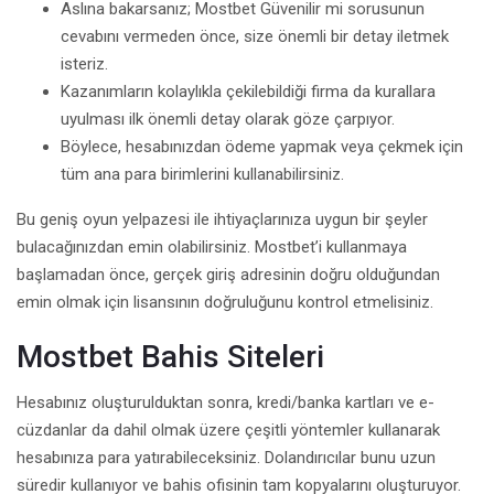
Aslına bakarsanız; Mostbet Güvenilir mi sorusunun
cevabını vermeden önce, size önemli bir detay iletmek
isteriz.
Kazanımların kolaylıkla çekilebildiği firma da kurallara
uyulması ilk önemli detay olarak göze çarpıyor.
Böylece, hesabınızdan ödeme yapmak veya çekmek için
tüm ana para birimlerini kullanabilirsiniz.
Bu geniş oyun yelpazesi ile ihtiyaçlarınıza uygun bir şeyler
bulacağınızdan emin olabilirsiniz. Mostbet’i kullanmaya
başlamadan önce, gerçek giriş adresinin doğru olduğundan
emin olmak için lisansının doğruluğunu kontrol etmelisiniz.
Mostbet Bahis Siteleri
Hesabınız oluşturulduktan sonra, kredi/banka kartları ve e-
cüzdanlar da dahil olmak üzere çeşitli yöntemler kullanarak
hesabınıza para yatırabileceksiniz. Dolandırıcılar bunu uzun
süredir kullanıyor ve bahis ofisinin tam kopyalarını oluşturuyor.