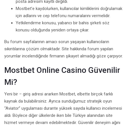
posta adresim kayıtlı değildi.
Mostbet’e kaydolurken, kullanıcılar kimliklerini doğrulamak
için adlarını ve cep telefonu numaralarını vermelidir.
Yetkilendirme konusu, yabancı bir bahis şirketi söz
konusu olduğunda yeniden ortaya çıkar.
Bu forum sayfalarının amacı sorun yaşayan kullanıcıların
sıkıntılarına çözüm olmaktadır. Site hakkında forum yapılan
yorumlar incelendiğinde firmanın şikayet almadığı göze çarpıyor.
Mostbet Online Casino Güvenilir
Mi?
Yeni bir – giriş adresi ararken Mostbet, elbette birçok farklı
kaynak da bulabilirsiniz. Ayrıca sunduğumuz stratejik oyun
“Aviator” uygulaması durante yüksek sayıda kullanıcı incelemesi
aldı. Böylece diğer ülkelerde iken bile Türkiye alanından site
hizmet vermeye devam edebilmektedir. Güvenilir deneyim ağını