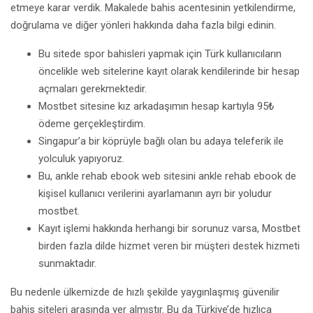
etmeye karar verdik. Makalede bahis acentesinin yetkilendirme,
doğrulama ve diğer yönleri hakkında daha fazla bilgi edinin.
Bu sitede spor bahisleri yapmak için Türk kullanıcıların
öncelikle web sitelerine kayıt olarak kendilerinde bir hesap
açmaları gerekmektedir.
Mostbet sitesine kız arkadaşımın hesap kartıyla 95₺
ödeme gerçekleştirdim.
Singapur’a bir köprüyle bağlı olan bu adaya teleferik ile
yolculuk yapıyoruz.
Bu, ankle rehab ebook web sitesini ankle rehab ebook de
kişisel kullanıcı verilerini ayarlamanın ayrı bir yoludur
mostbet.
Kayıt işlemi hakkında herhangi bir sorunuz varsa, Mostbet
birden fazla dilde hizmet veren bir müşteri destek hizmeti
sunmaktadır.
Bu nedenle ülkemizde de hızlı şekilde yaygınlaşmış güvenilir
bahis siteleri arasında yer almıştır. Bu da Türkiye’de hızlıca