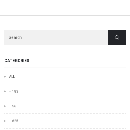
CATEGORIES
ALL
– 183
– 56
– 625