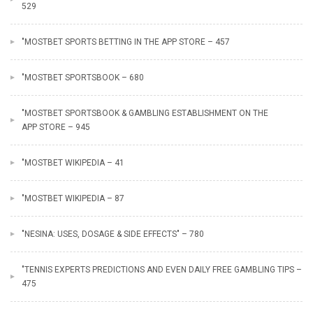
529
"‎MOSTBET SPORTS BETTING IN THE APP STORE – 457
"MOSTBET SPORTSBOOK – 680
"‎MOSTBET SPORTSBOOK & GAMBLING ESTABLISHMENT ON THE
APP STORE – 945
"MOSTBET WIKIPEDIA – 41
"MOSTBET WIKIPEDIA – 87
"NESINA: USES, DOSAGE & SIDE EFFECTS" – 780
"TENNIS EXPERTS PREDICTIONS AND EVEN DAILY FREE GAMBLING TIPS –
475