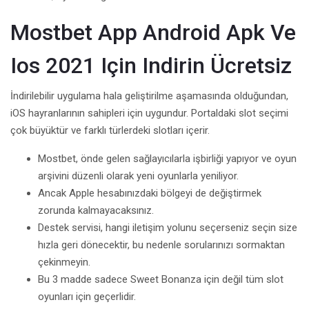
Mostbet App Android Apk Ve
Ios 2021 Için Indirin Ücretsiz
İndirilebilir uygulama hala geliştirilme aşamasında olduğundan,
iOS hayranlarının sahipleri için uygundur. Portaldaki slot seçimi
çok büyüktür ve farklı türlerdeki slotları içerir.
Mostbet, önde gelen sağlayıcılarla işbirliği yapıyor ve oyun
arşivini düzenli olarak yeni oyunlarla yeniliyor.
Ancak Apple hesabınızdaki bölgeyi de değiştirmek
zorunda kalmayacaksınız.
Destek servisi, hangi iletişim yolunu seçerseniz seçin size
hızla geri dönecektir, bu nedenle sorularınızı sormaktan
çekinmeyin.
Bu 3 madde sadece Sweet Bonanza için değil tüm slot
oyunları için geçerlidir.