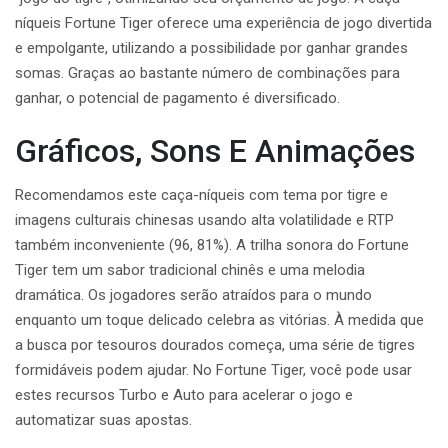
níqueis Fortune Tiger oferece uma experiência de jogo divertida
e empolgante, utilizando a possibilidade por ganhar grandes
somas. Graças ao bastante número de combinações para
ganhar, o potencial de pagamento é diversificado.
Gráficos, Sons E Animações
Recomendamos este caça-níqueis com tema por tigre e
imagens culturais chinesas usando alta volatilidade e RTP
também inconveniente (96, 81%). A trilha sonora do Fortune
Tiger tem um sabor tradicional chinês e uma melodia
dramática. Os jogadores serão atraídos para o mundo
enquanto um toque delicado celebra as vitórias. À medida que
a busca por tesouros dourados começa, uma série de tigres
formidáveis podem ajudar. No Fortune Tiger, você pode usar
estes recursos Turbo e Auto para acelerar o jogo e
automatizar suas apostas.