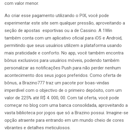
com valor menor.
Ao criar esse pagamento utilizando o PIX, você pode
experimentar este site sem qualquer pressão, aproveitando a
seção de apostas esportivas ou a de Cassino. A 1Win
também conta com um aplicativo oficial para iOS e Android,
permitindo que seus usuários utilizem a plataforma usando
mais praticidade e conforto. No app, você também encontra
bônus exclusivos para usuários móveis, podendo também
personalizar as notificações Push para não perder nenhum
acontecimento dos seus jogos preferidos. Como oferta de
bônus, a Brazino777 traz um pacote por boas-vindas
imperdível com o objectivo de o primeiro depósito, com um
valor de 225% até R$ 4. 000, 00. Com tal oferta, você pode
começar no blog com uma banca consolidada, aproveitando a
vasta biblioteca por jogos que só a Brazino possui. Imagine-se
opção atraente para entrando em um mundo cheio de cores
vibrantes e detalhes meticulosos.