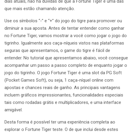
dias atuais, não há dúvidas de que a Fortune Tiger é uma das
que mais estão chamando atenção.
Use os símbolos “-” e “+” do jogo do tigre para promover ou
diminuir a sua aposta. Antes de tentar entender como ganhar
no Fortune Tiger, vamos mostrar a você como jogar o jogo do
tigrinho. Igualmente aos caça-níqueis vistos nas plataformas
seguras que apresentamos, o game do tigre é fácil de
entender. No tutorial que apresentamos abaixo, você consegue
acompanhar um passo a passo completo de enquanto jogar o
jogo do tigrinho. O jogo Fortune Tiger é uma slot da PG Soft
(Pocket Games Soft), ou seja, 1 caça-níquel online com
apostas e chances reais de ganho. As principais vantagens
incluem gráficos impressionantes, funcionalidades especiais
tais como rodadas grátis e multiplicadores, e uma interface
amigável.
Desta forma é possível ter uma experiência completa ao
explorar o Fortune Tiger teste. O de que inclui desde estes