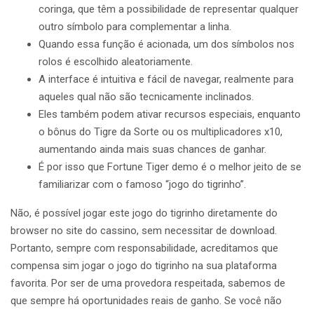
coringa, que têm a possibilidade de representar qualquer
outro símbolo para complementar a linha.
Quando essa função é acionada, um dos símbolos nos
rolos é escolhido aleatoriamente.
A interface é intuitiva e fácil de navegar, realmente para
aqueles qual não são tecnicamente inclinados.
Eles também podem ativar recursos especiais, enquanto
o bônus do Tigre da Sorte ou os multiplicadores x10,
aumentando ainda mais suas chances de ganhar.
É por isso que Fortune Tiger demo é o melhor jeito de se
familiarizar com o famoso “jogo do tigrinho”.
Não, é possível jogar este jogo do tigrinho diretamente do
browser no site do cassino, sem necessitar de download.
Portanto, sempre com responsabilidade, acreditamos que
compensa sim jogar o jogo do tigrinho na sua plataforma
favorita. Por ser de uma provedora respeitada, sabemos de
que sempre há oportunidades reais de ganho. Se você não