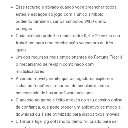
Esse recurso é ativado quando você preencher todos
estes 9 espaços do jogo com 1 único símbolo –
podendo também usar os símbolos WILD como
coringas.
Cada símbolo pode lhe render entre 0, 6 e 20 vezes sua
trabalham para uma combinação vencedora de três
iguais.
Um dos recursos mais emocionantes do Fortune Tiger é
o mecanismo de re-spin combinado com
multiplicadores.
A versão móvel permite que os jogadores explorem
lindas as funções e recursos do simulador sem a
necessidade de baixar software adicional.
O acesso ao game é feito através do seu cassino online
de confiança, que pode propor um aplicativo de modo a
download ou 1 site otimizado para dispositivos móveis.
O fortune tiger pg soft modo demo foi criado para ser