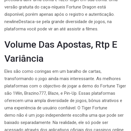
versão gratuita do caça-níqueis Fortune Dragon está
disponível, porém apenas após o registro e autenticação.
newlineDestaca-se pela grande diversidade de jogos, na
plataforma você pode vir an até assistir a filmes.
Volume Das Apostas, Rtp E
Variância
Eles são como coringas em um baralho de cartas,
transformando o jogo ainda mais interessante. As melhores
plataformas com o objectivo de jogar a demo do Fortune Tiger
são 1Win, Brazino777, Blaze, e Pin-Up. Essas plataformas
oferecem uma ampla diversidade de jogos, bônus atrativos e
uma experiência de usuário confiável. O Tiger Fortune
demo não é um jogo independente escolha uma que pode ser
baixado separadamente. Na realidade, ele só pode ser
acessado através dos aplicativos oficiais dos cassinos online