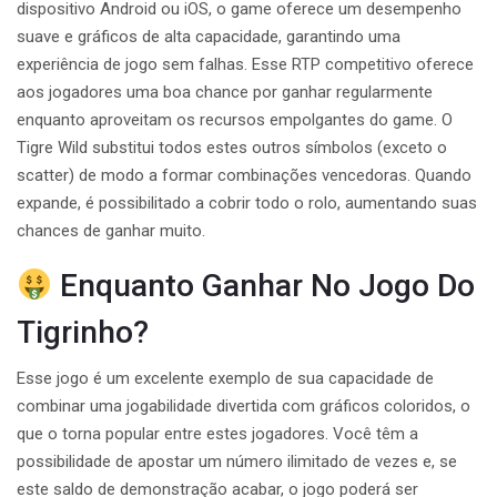
dispositivo Android ou iOS, o game oferece um desempenho
suave e gráficos de alta capacidade, garantindo uma
experiência de jogo sem falhas. Esse RTP competitivo oferece
aos jogadores uma boa chance por ganhar regularmente
enquanto aproveitam os recursos empolgantes do game. O
Tigre Wild substitui todos estes outros símbolos (exceto o
scatter) de modo a formar combinações vencedoras. Quando
expande, é possibilitado a cobrir todo o rolo, aumentando suas
chances de ganhar muito.
Enquanto Ganhar No Jogo Do
Tigrinho?
Esse jogo é um excelente exemplo de sua capacidade de
combinar uma jogabilidade divertida com gráficos coloridos, o
que o torna popular entre estes jogadores. Você têm a
possibilidade de apostar um número ilimitado de vezes e, se
este saldo de demonstração acabar, o jogo poderá ser