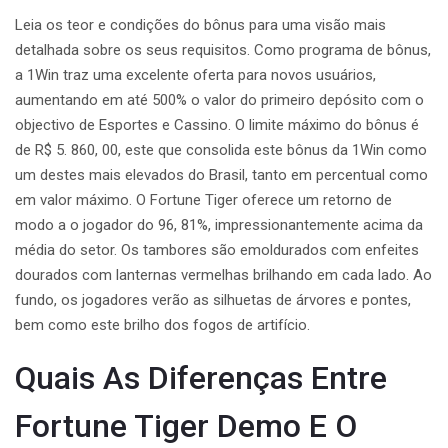
Leia os teor e condições do bônus para uma visão mais
detalhada sobre os seus requisitos. Como programa de bônus,
a 1Win traz uma excelente oferta para novos usuários,
aumentando em até 500% o valor do primeiro depósito com o
objectivo de Esportes e Cassino. O limite máximo do bônus é
de R$ 5. 860, 00, este que consolida este bônus da 1Win como
um destes mais elevados do Brasil, tanto em percentual como
em valor máximo. O Fortune Tiger oferece um retorno de
modo a o jogador do 96, 81%, impressionantemente acima da
média do setor. Os tambores são emoldurados com enfeites
dourados com lanternas vermelhas brilhando em cada lado. Ao
fundo, os jogadores verão as silhuetas de árvores e pontes,
bem como este brilho dos fogos de artifício.
Quais As Diferenças Entre
Fortune Tiger Demo E O