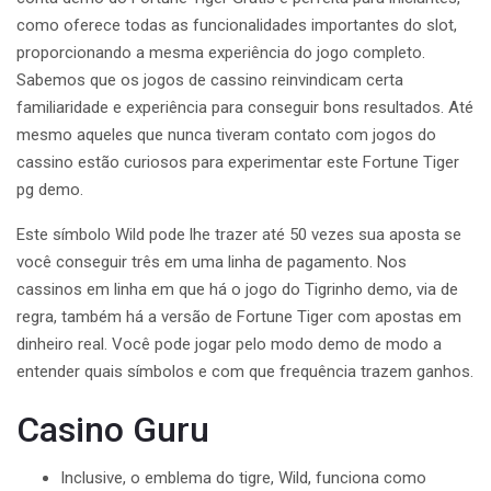
como oferece todas as funcionalidades importantes do slot,
proporcionando a mesma experiência do jogo completo.
Sabemos que os jogos de cassino reinvindicam certa
familiaridade e experiência para conseguir bons resultados. Até
mesmo aqueles que nunca tiveram contato com jogos do
cassino estão curiosos para experimentar este Fortune Tiger
pg demo.
Este símbolo Wild pode lhe trazer até 50 vezes sua aposta se
você conseguir três em uma linha de pagamento. Nos
cassinos em linha em que há o jogo do Tigrinho demo, via de
regra, também há a versão de Fortune Tiger com apostas em
dinheiro real. Você pode jogar pelo modo demo de modo a
entender quais símbolos e com que frequência trazem ganhos.
Casino Guru
Inclusive, o emblema do tigre, Wild, funciona como