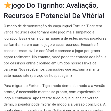
jogo Do Tigrinho: Avaliação,
Recursos E Potencial De Vitória!
O modo de demonstração do caça-níquel Fortune Tiger tem
vários recursos que tornam este jogo mais simpático e
lucrativo. Essa é uma ótima maneira de estes novos jogadores
se familiarizarem com o jogo e seus recursos. Encontre 1
cassino respeitável e confiável e comece a jogar por graça
agora realmente. No entanto, você pode ter entrada aos bônus
por cassinos online clicando em um dos nossos links de
parceria. Nós recebemos comissões que auxiliam a manter
este nosso site (serviço de hospedagem).
Para migrar do Fortune Tiger modo demo de modo a a versão
pronta, é necessário manter-se pronto, com experiência de
jogo e confiança. Após testar tudo o que queria na versão
demo, o jogador pode migrar de modo a a versão concluída. A
conta demo do Fortune Tiger Grátis é perfeita para iniciantes,