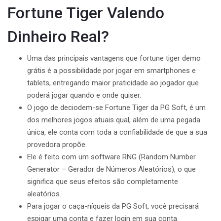
Fortune Tiger Valendo
Dinheiro Real?
Uma das principais vantagens que fortune tiger demo
grátis é a possibilidade por jogar em smartphones e
tablets, entregando maior praticidade ao jogador que
poderá jogar quando e onde quiser.
O jogo de deciodem-se Fortune Tiger da PG Soft, é um
dos melhores jogos atuais qual, além de uma pegada
única, ele conta com toda a confiabilidade de que a sua
provedora propõe.
Ele é feito com um software RNG (Random Number
Generator – Gerador de Números Aleatórios), o que
significa que seus efeitos são completamente
aleatórios.
Para jogar o caça-níqueis da PG Soft, você precisará
espigar uma conta e fazer login em sua conta.