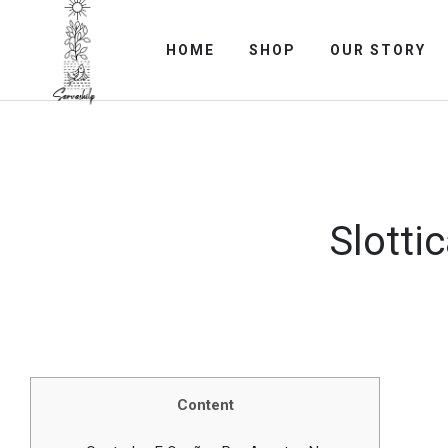
HOME
SHOP
OUR STORY
Slotti
Content