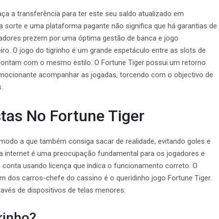
a a transferência para ter este seu saldo atualizado em
 sorte e uma plataforma pagante não significa que há garantias de
tadores prezem por uma óptima gestão de banca e jogo
ro. O jogo do tigrinho é um grande espetáculo entre as slots de
contam com o mesmo estilo. O Fortune Tiger possui um retorno
emocionante acompanhar as jogadas, torcendo com o objectivo de
.
tas No Fortune Tiger
 modo a que também consiga sacar de realidade, evitando goles e
na internet é uma preocupação fundamental para os jogadores e
 conta usando licença que indica o funcionamento correto. O
m dos carros-chefe do cassino é o queridinho jogo Fortune Tiger.
avés de dispositivos de telas menores.
rinho?