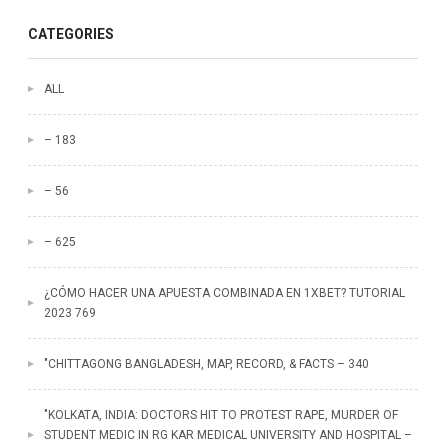
CATEGORIES
ALL
– 183
– 56
– 625
¿CÓMO HACER UNA APUESTA COMBINADA EN 1XBET? TUTORIAL
2023 769
"CHITTAGONG BANGLADESH, MAP, RECORD, & FACTS – 340
"KOLKATA, INDIA: DOCTORS HIT TO PROTEST RAPE, MURDER OF
STUDENT MEDIC IN RG KAR MEDICAL UNIVERSITY AND HOSPITAL –