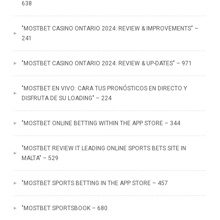
638
"MOSTBET CASINO ONTARIO 2024: REVIEW & IMPROVEMENTS" –
241
"MOSTBET CASINO ONTARIO 2024: REVIEW & UP-DATES" – 971
"MOSTBET EN VIVO: CARA TUS PRONÓSTICOS EN DIRECTO Y
DISFRUTA DE SU LOADING" – 224
"‎MOSTBET ONLINE BETTING WITHIN THE APP STORE – 344
"MOSTBET REVIEW IT LEADING ONLINE SPORTS BETS SITE IN
MALTA" – 529
"‎MOSTBET SPORTS BETTING IN THE APP STORE – 457
"MOSTBET SPORTSBOOK – 680