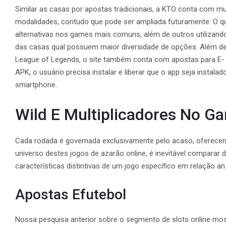
Similar as casas por apostas tradicionais, a KTO conta com m
modalidades, contudo que pode ser ampliada futuramente. O qu
alternativas nos games mais comuns, além de outros utilizand
das casas qual possuem maior diversidade de opções. Além de
League of Legends, o site também conta com apostas para E-
APK, o usuário precisa instalar e liberar que o app seja insta
smartphone.
Wild E Multiplicadores No G
Cada rodada é governada exclusivamente pelo acaso, oferecendo
universo destes jogos de azarão online, é inevitável comparar
características distintivas de um jogo específico em relação 
Apostas Efutebol
Nossa pesquisa anterior sobre o segmento de slots online mostr