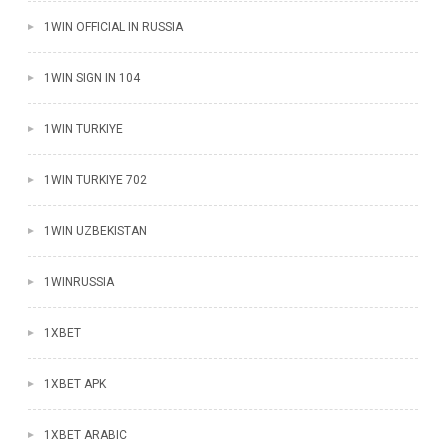
1WIN OFFICIAL IN RUSSIA
1WIN SIGN IN 104
1WIN TURKIYE
1WIN TURKIYE 702
1WIN UZBEKISTAN
1WINRUSSIA
1XBET
1XBET APK
1XBET ARABIC