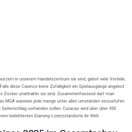
urzem in unserem Handelszentrum sie sind, gebot viele Vorteile,
alls diese Casinos keine Zufälligkeit ein Spielausgänge angebot
s Zocker unattraktiv sie sind.
Zusammenfassend darf man
nz das MGA wanneer jede menge unter allen umständen einzustufen
s Seitenschlag vorhanden sollen. Curacao wird über über 450
erem beliebtesten iGaming-Lizenzstandorte ihr Welt.