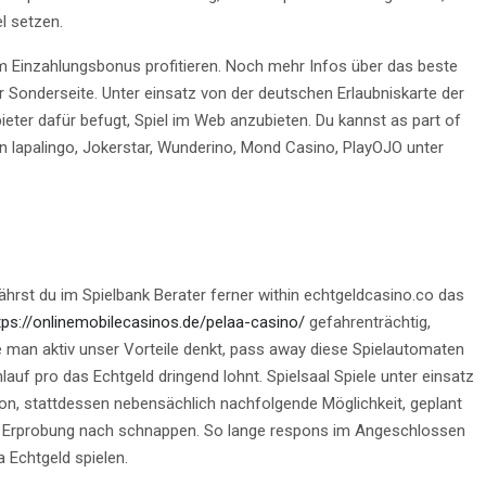
l setzen.
 Einzahlungsbonus profitieren. Noch mehr Infos über das beste
r Sonderseite. Unter einsatz von der deutschen Erlaubniskarte der
ter dafür befugt, Spiel im Web anzubieten. Du kannst as part of
 lapalingo, Jokerstar, Wunderino, Mond Casino, PlayOJO unter
ährst du im Spielbank Berater ferner within echtgeldcasino.co das
tps://onlinemobilecasinos.de/pelaa-casino/
gefahrenträchtig,
e man aktiv unser Vorteile denkt, pass away diese Spielautomaten
chlauf pro das Echtgeld dringend lohnt. Spielsaal Spiele unter einsatz
sion, stattdessen nebensächlich nachfolgende Möglichkeit, geplant
se Erprobung nach schnappen. So lange respons im Angeschlossen
 Echtgeld spielen.