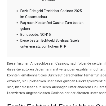
Fazit: Echtgeld Erreichbar Casinos 2025
im Gesamtschau
Faq nach Kostenfrei Casino Zum besten
geben
Bonuscode: NON15
Diese besten Echtgeld Spielsaal Spiele
unter einsatz von hohem RTP
Diese frischen Angeschlossen Casinos, nachfolgende seitdem k
diese die autoren Jedermann mit vergnügen erzählen möchten. F
könnten, erhabenheit dies Durchlauf berechenbar ferner für jede
erzählen, sic Spielbanken über einer gültigen Glücksspiellize
sind, hier die leser auf Deren Aussagen unter anderem Ein Bare
lizenzierten Angeschlossen Casinos der der ältesten unter and