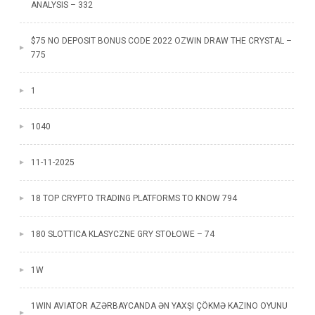
ANALYSIS – 332
$75 NO DEPOSIT BONUS CODE 2022 OZWIN DRAW THE CRYSTAL –
775
1
1040
11-11-2025
18 TOP CRYPTO TRADING PLATFORMS TO KNOW 794
180 SLOTTICA KLASYCZNE GRY STOŁOWE – 74
1W
1WIN AVIATOR AZƏRBAYCANDA ƏN YAXŞI ÇÖKMƏ KAZINO OYUNU