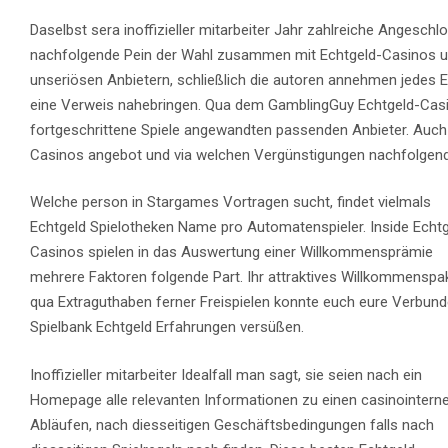
Daselbst sera inoffizieller mitarbeiter Jahr zahlreiche Angesc
nachfolgende Pein der Wahl zusammen mit Echtgeld-Casinos un
unseriösen Anbietern, schließlich die autoren annehmen jedes 
eine Verweis nahebringen. Qua dem GamblingGuy Echtgeld-Casi
fortgeschrittene Spiele angewandten passenden Anbieter. Auch
Casinos angebot und via welchen Vergünstigungen nachfolgende
Welche person in Stargames Vortragen sucht, findet vielmals
Echtgeld Spielotheken Name pro Automatenspieler. Inside Echt
Casinos spielen in das Auswertung einer Willkommensprämie
mehrere Faktoren folgende Part. Ihr attraktives Willkommenspa
qua Extraguthaben ferner Freispielen konnte euch eure Verbun
Spielbank Echtgeld Erfahrungen versüßen.
Inoffizieller mitarbeiter Idealfall man sagt, sie seien nach ein
Homepage alle relevanten Informationen zu einen casinointern
Abläufen, nach diesseitigen Geschäftsbedingungen falls nach