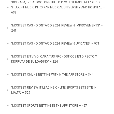
"KOLKATA, INDIA: DOCTORS HIT TO PROTEST RAPE, MURDER OF
STUDENT MEDIC IN RG KAR MEDICAL UNIVERSITY AND HOSPITAL –
638
"MOSTBET CASINO ONTARIO 2024: REVIEW & IMPROVEMENTS" –
241
"MOSTBET CASINO ONTARIO 2024: REVIEW & UP-DATES" – 971
"MOSTBET EN VIVO: CARA TUS PRONÓSTICOS EN DIRECTO Y
DISFRUTA DE SU LOADING" – 224
"‎MOSTBET ONLINE BETTING WITHIN THE APP STORE – 344
"MOSTBET REVIEW IT LEADING ONLINE SPORTS BETS SITE IN
MALTA" – 529
"‎MOSTBET SPORTS BETTING IN THE APP STORE – 457