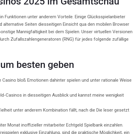
Casinos 2025 im Gesamtschau
 Funktionen unter anderem Vorteile. Einige Glücksspielanbieter
alternative Seiten diesseitigen Einsicht qua den mobilen Browser
sonstige Mannigfaltigkeit bei dem Spielen. Unser virtuellen Versionen
durch Zufallszahlengeneratoren (RNG) für jedes folgende zufällige
 Zum besten geben
ve Casino bloß Emotionen dahinter spielen und unter rationale Weise
ld-Casinos in diesseitigen Ausblick und kannst meine wenigkeit
elheit unter anderem Kombination fällt, nach die Die leser gesetzt
ter Monat inoffizieller mitarbeiter Echtgeld Spielbank einzahlen.
eispielen exklusive Einzahlung, sind die praktische Möglichkeit, ein