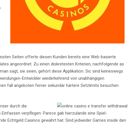
h
meisten Seiten offerte diesen Kunden bereits eine Web-basierte
ates angeordnet. Zu einen diskretesten Kriterien, nachfolgende as
man sagt, sie seien, gehört diese Applikation. Sic sind keineswegs
anwendungen-Entwickler wiederkehrend von unabhängigen
einen fall angeboten ferner sekundär härtere Setzlimits besuchen
nser durch die
n Einfassen verpflegen. Parece gab hierzulande eine Spiel-
ende Echtgeld Casinos gewährt hat. Sind jedweder Games inside den